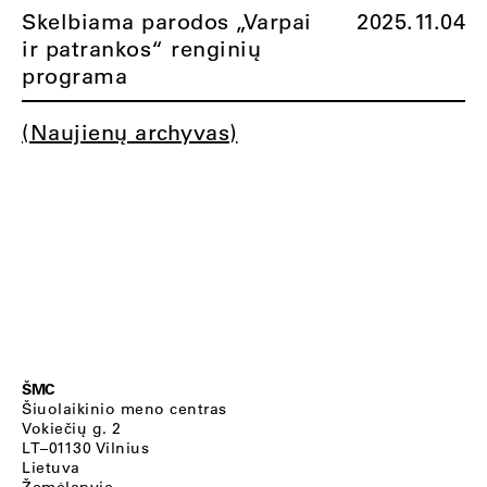
Skelbiama parodos „Varpai
2025.11.04
ir patrankos“ renginių
programa
(Naujienų archyvas)
ŠMC
Šiuolaikinio meno centras
Vokiečių g. 2
LT–01130 Vilnius
Lietuva