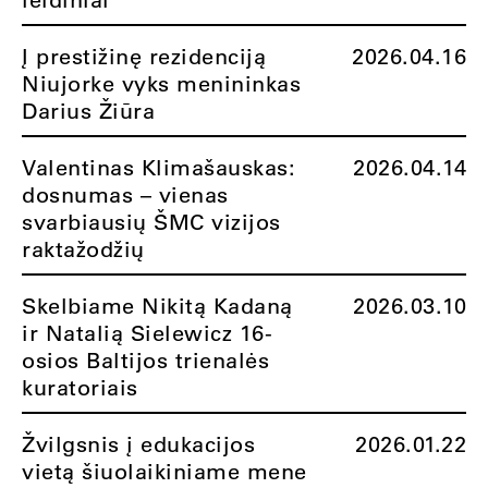
Į prestižinę rezidenciją
2026.04.16
Niujorke vyks menininkas
Darius Žiūra
Valentinas Klimašauskas:
2026.04.14
dosnumas – vienas
svarbiausių ŠMC vizijos
raktažodžių
Skelbiame Nikitą Kadaną
2026.03.10
ir Natalią Sielewicz 16-
osios Baltijos trienalės
kuratoriais
Žvilgsnis į edukacijos
2026.01.22
vietą šiuolaikiniame mene