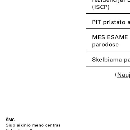
(ISCP)
PIT pristato 
MES ESAME K
parodose
Skelbiama pa
(Nau
ŠMC
Šiuolaikinio meno centras