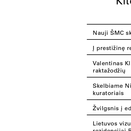
Ki
Nauji ŠMC ska
Į prestižinę 
Valentinas K
raktažodžių
Skelbiame Nik
kuratoriais
Žvilgsnis į e
Lietuvos vizu
rezidencijai 