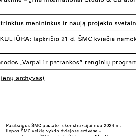
atrinktus menininkus ir naują projekto svetai
ULTŪRA: lapkričio 21 d. ŠMC kviečia nemok
rodos „Varpai ir patrankos“ renginių progra
jienų archyvas)
Pasibaigus ŠMC pastato rekonstrukcijai nuo 2024 m.
liepos ŠMC veiklą vykdo dviejose erdvėse –