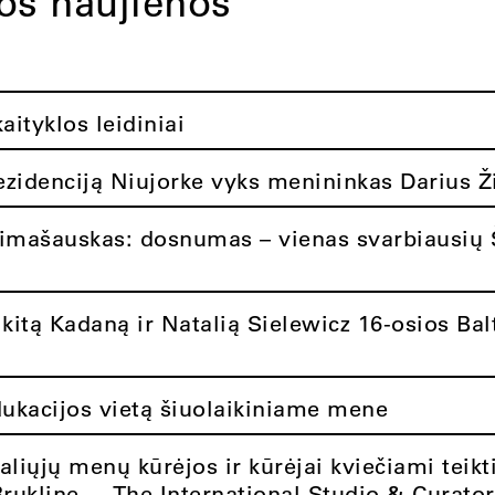
tos naujienos
ityklos leidiniai
rezidenciją Niujorke vyks menininkas Darius Ž
limašauskas: dosnumas – vienas svarbiausių 
itą Kadaną ir Natalią Sielewicz 16-osios Balt
dukacijos vietą šiuolaikiniame mene
aliųjų menų kūrėjos ir kūrėjai kviečiami teikt
Brukline – „The International Studio & Curato