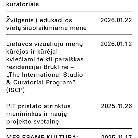
kuratoriais
Žvilgsnis į edukacijos
2026.01.22
vietą šiuolaikiniame mene
Lietuvos vizualiųjų menų
2026.01.12
kūrėjos ir kūrėjai
kviečiami teikti paraiškas
rezidencijai Brukline –
„The International Studio
& Curatorial Program“
(ISCP)
PIT pristato atrinktus
2025.11.26
menininkus ir naują
projekto svetainę
MES ESAME KULTŪRA:
2025.11.17