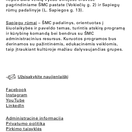
pagrindiniame ŠMC pastate (Vokiečių g. 2) ir Sapiegų
rūmų padalinyje (L. Sapiegos g. 13).
Sapiegų rūmai
– ŠMC padalinys, orientuotas į
šiuolaikybės ir paveldo temas, turintis atskirą programą
ir kūrybinę komandą bei bendrus su ŠMC
administracinius resursus. Kuruotos programos bus
derinamos su pažintinėmis, edukacinėmis veiklomis,
taip įtraukiant kultūroje mažiau dalyvaujančias grupes.
Užsisakykite naujienlaiškį
Facebook
Instagram
YouTube
LinkedIn
Administracinė informacija
Privatumo politika
Pirkimo taisyklės