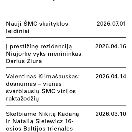
Nauji ŠMC skaityklos
2026.07.01
leidiniai
Į prestižinę rezidenciją
2026.04.16
Niujorke vyks menininkas
Darius Žiūra
Valentinas Klimašauskas:
2026.04.14
dosnumas – vienas
svarbiausių ŠMC vizijos
raktažodžių
Skelbiame Nikitą Kadaną
2026.03.10
ir Natalią Sielewicz 16-
osios Baltijos trienalės