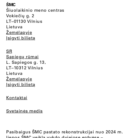
ŠMC
Šiuolaikinio meno centras
Vokiečių g. 2
LT–01130 Vilnius
Lietuva
Žemėlapyje
Įsigyti bilietą
SR
Sapiegų rūmai
L. Sapiegos g. 13,
LT–10312 Vilnius
Lietuva
Žemėlapyje
Įsigyti bilietą
Kontaktai
Svetainės medis
Pasibaigus ŠMC pastato rekonstrukcijai nuo 2024 m.
liepos ŠMC veiklą vykdo dviejose erdvėse –