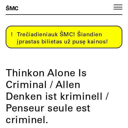
ŠMC
Trečiadieniauk ŠMC! Šiandien
įprastas bilietas už pusę kainos!
Thinkon Alone Is
Criminal / Allen
Denken ist kriminell /
Penseur seule est
criminel.