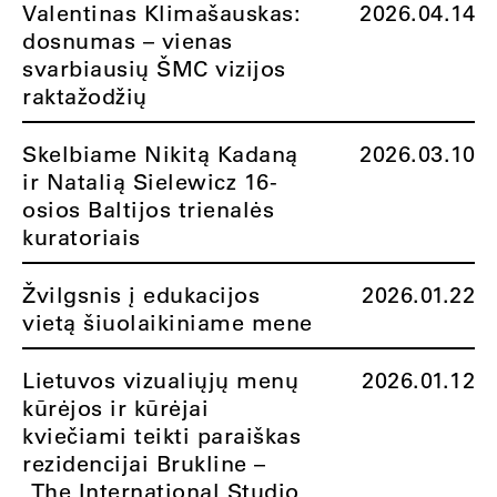
Valentinas Klimašauskas:
2026.04.14
dosnumas – vienas
svarbiausių ŠMC vizijos
raktažodžių
Skelbiame Nikitą Kadaną
2026.03.10
ir Natalią Sielewicz 16-
osios Baltijos trienalės
kuratoriais
Žvilgsnis į edukacijos
2026.01.22
vietą šiuolaikiniame mene
Lietuvos vizualiųjų menų
2026.01.12
kūrėjos ir kūrėjai
kviečiami teikti paraiškas
rezidencijai Brukline –
„The International Studio