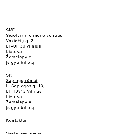
ŠMC
Šiuolaikinio meno centras
Vokiečių g. 2
LT–01130 Vilnius
Lietuva
Žemėlapyje
Įsigyti bilietą
SR
Sapiegų rūmai
L. Sapiegos g. 13,
LT–10312 Vilnius
Lietuva
Žemėlapyje
Įsigyti bilietą
Kontaktai
Svetainės medis