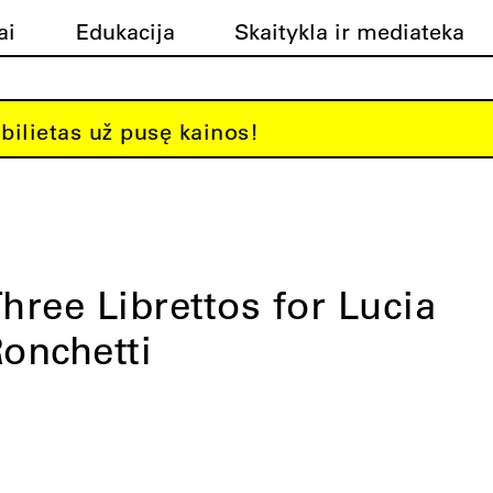
ai
Edukacija
Skaitykla ir mediateka
bilietas už pusę kainos!
hree Librettos for Lucia
onchetti