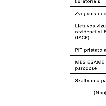
kuratoriais
Žvilgsnis į e
Lietuvos vizu
rezidencijai 
(ISCP)
PIT pristato 
MES ESAME K
parodose
Skelbiama pa
(Nau