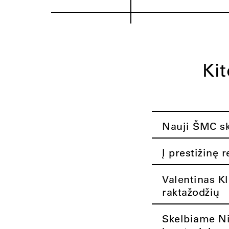
Ki
Nauji ŠMC ska
Į prestižinę 
Valentinas K
raktažodžių
Skelbiame Nik