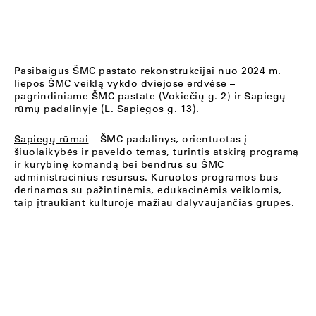
Pasibaigus ŠMC pastato rekonstrukcijai nuo 2024 m.
liepos ŠMC veiklą vykdo dviejose erdvėse –
pagrindiniame ŠMC pastate (Vokiečių g. 2) ir Sapiegų
rūmų padalinyje (L. Sapiegos g. 13).
Sapiegų rūmai
– ŠMC padalinys, orientuotas į
šiuolaikybės ir paveldo temas, turintis atskirą programą
ir kūrybinę komandą bei bendrus su ŠMC
administracinius resursus. Kuruotos programos bus
derinamos su pažintinėmis, edukacinėmis veiklomis,
taip įtraukiant kultūroje mažiau dalyvaujančias grupes.