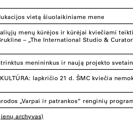
dukacijos vietą šiuolaikiniame mene
aliųjų menų kūrėjos ir kūrėjai kviečiami teikt
Brukline – „The International Studio & Curato
atrinktus menininkus ir naują projekto svetai
ULTŪRA: lapkričio 21 d. ŠMC kviečia nemok
rodos „Varpai ir patrankos“ renginių progra
jienų archyvas)