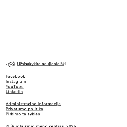
Užsisakykite naujienlaiškį
Facebook
Instagram
YouTube
LinkedIn
Administracinė informacija
Privatumo politika
Pirkimo taisyklės
© Šiuolaikinio meno centras, 2026