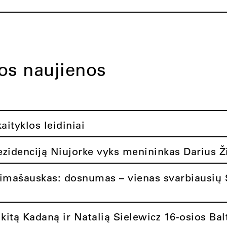
tos naujienos
ityklos leidiniai
rezidenciją Niujorke vyks menininkas Darius Ž
limašauskas: dosnumas – vienas svarbiausių 
itą Kadaną ir Natalią Sielewicz 16-osios Balt