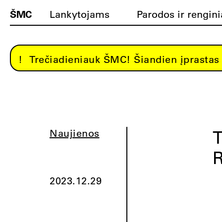
ŠMC
Lankytojams
Parodos ir rengini
Trečiadieniauk ŠMC! Šiandien įprastas 
T
Naujienos
R
2023.12.29