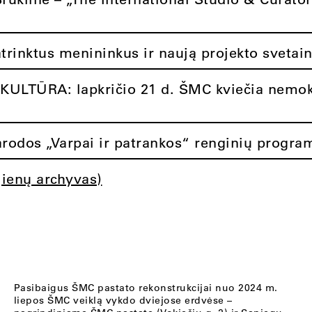
atrinktus menininkus ir naują projekto svetai
ULTŪRA: lapkričio 21 d. ŠMC kviečia nemok
rodos „Varpai ir patrankos“ renginių progra
jienų archyvas)
Pasibaigus ŠMC pastato rekonstrukcijai nuo 2024 m.
liepos ŠMC veiklą vykdo dviejose erdvėse –