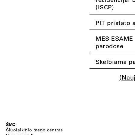
(ISCP)
PIT pristato 
MES ESAME K
parodose
Skelbiama pa
(Nau
ŠMC
Šiuolaikinio meno centras