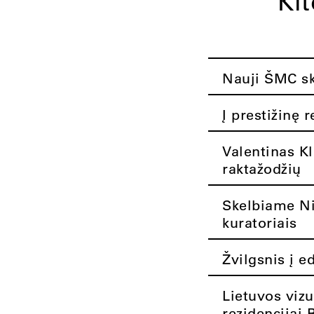
Ki
Nauji ŠMC ska
Į prestižinę 
Valentinas K
raktažodžių
Skelbiame Nik
kuratoriais
Žvilgsnis į e
Lietuvos vizu
rezidencijai 