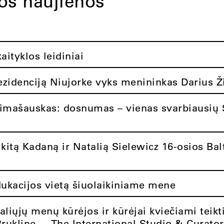
tos naujienos
ityklos leidiniai
rezidenciją Niujorke vyks menininkas Darius Ž
limašauskas: dosnumas – vienas svarbiausių 
itą Kadaną ir Natalią Sielewicz 16-osios Balt
dukacijos vietą šiuolaikiniame mene
aliųjų menų kūrėjos ir kūrėjai kviečiami teikt
Brukline – „The International Studio & Curato