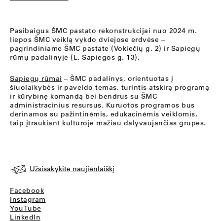
Pasibaigus ŠMC pastato rekonstrukcijai nuo 2024 m.
liepos ŠMC veiklą vykdo dviejose erdvėse –
pagrindiniame ŠMC pastate (Vokiečių g. 2) ir Sapiegų
rūmų padalinyje (L. Sapiegos g. 13).
Sapiegų rūmai
– ŠMC padalinys, orientuotas į
šiuolaikybės ir paveldo temas, turintis atskirą programą
ir kūrybinę komandą bei bendrus su ŠMC
administracinius resursus. Kuruotos programos bus
derinamos su pažintinėmis, edukacinėmis veiklomis,
taip įtraukiant kultūroje mažiau dalyvaujančias grupes.
Užsisakykite naujienlaiškį
Facebook
Instagram
YouTube
LinkedIn