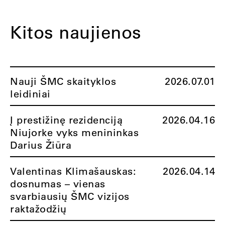
Kitos naujienos
Nauji ŠMC skaityklos
2026.07.01
leidiniai
Į prestižinę rezidenciją
2026.04.16
Niujorke vyks menininkas
Darius Žiūra
Valentinas Klimašauskas:
2026.04.14
dosnumas – vienas
svarbiausių ŠMC vizijos
raktažodžių