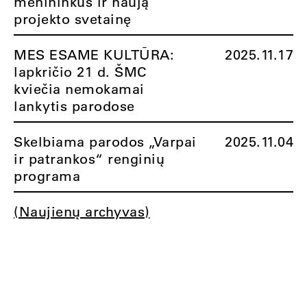
menininkus ir naują
projekto svetainę
MES ESAME KULTŪRA:
2025.11.17
lapkričio 21 d. ŠMC
kviečia nemokamai
lankytis parodose
Skelbiama parodos „Varpai
2025.11.04
ir patrankos“ renginių
programa
(Naujienų archyvas)