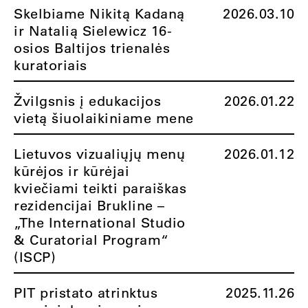
Skelbiame Nikitą Kadaną
2026.03.10
ir Natalią Sielewicz 16-
osios Baltijos trienalės
kuratoriais
Žvilgsnis į edukacijos
2026.01.22
vietą šiuolaikiniame mene
Lietuvos vizualiųjų menų
2026.01.12
kūrėjos ir kūrėjai
kviečiami teikti paraiškas
rezidencijai Brukline –
„The International Studio
& Curatorial Program“
(ISCP)
PIT pristato atrinktus
2025.11.26