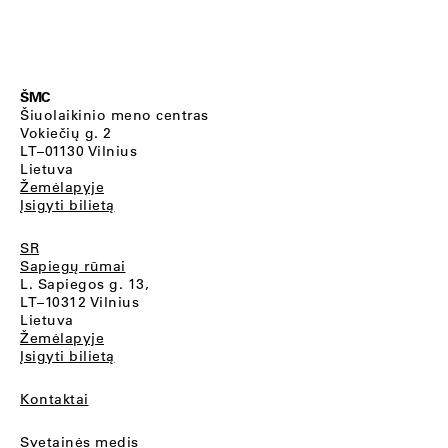
ŠMC
Šiuolaikinio meno centras
Vokiečių g. 2
LT–01130 Vilnius
Lietuva
Žemėlapyje
Įsigyti bilietą
SR
Sapiegų rūmai
L. Sapiegos g. 13,
LT–10312 Vilnius
Lietuva
Žemėlapyje
Įsigyti bilietą
Kontaktai
Svetainės medis