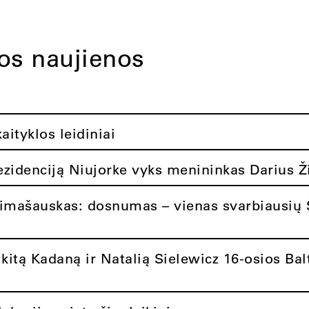
tos naujienos
ityklos leidiniai
rezidenciją Niujorke vyks menininkas Darius Ž
limašauskas: dosnumas – vienas svarbiausių 
itą Kadaną ir Natalią Sielewicz 16-osios Balt