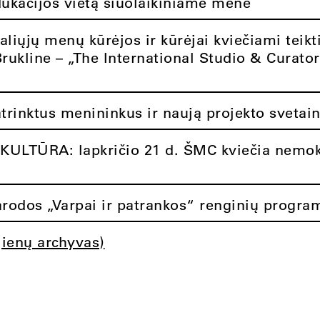
dukacijos vietą šiuolaikiniame mene
aliųjų menų kūrėjos ir kūrėjai kviečiami teikt
Brukline – „The International Studio & Curato
atrinktus menininkus ir naują projekto svetai
ULTŪRA: lapkričio 21 d. ŠMC kviečia nemok
rodos „Varpai ir patrankos“ renginių progra
jienų archyvas)