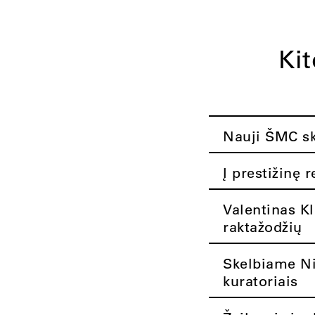
Ki
Nauji ŠMC ska
Į prestižinę 
Valentinas K
raktažodžių
Skelbiame Nik
kuratoriais