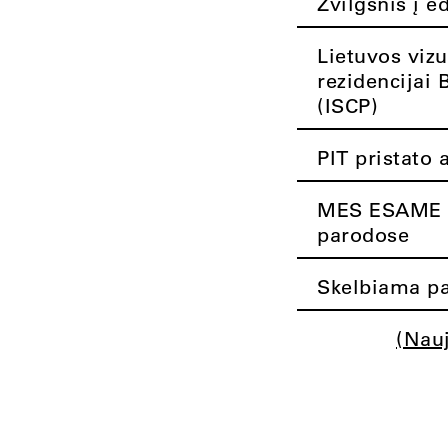
Žvilgsnis į e
Lietuvos vizu
rezidencijai 
(ISCP)
PIT pristato 
MES ESAME K
parodose
Skelbiama pa
(Nau