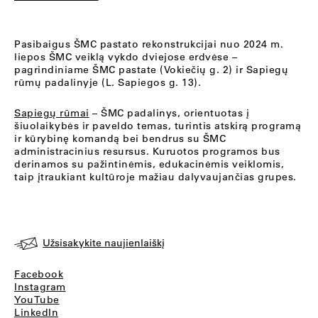
Pasibaigus ŠMC pastato rekonstrukcijai nuo 2024 m.
liepos ŠMC veiklą vykdo dviejose erdvėse –
pagrindiniame ŠMC pastate (Vokiečių g. 2) ir Sapiegų
rūmų padalinyje (L. Sapiegos g. 13).
Sapiegų rūmai
– ŠMC padalinys, orientuotas į
šiuolaikybės ir paveldo temas, turintis atskirą programą
ir kūrybinę komandą bei bendrus su ŠMC
administracinius resursus. Kuruotos programos bus
derinamos su pažintinėmis, edukacinėmis veiklomis,
taip įtraukiant kultūroje mažiau dalyvaujančias grupes.
Užsisakykite naujienlaiškį
Facebook
Instagram
YouTube
LinkedIn