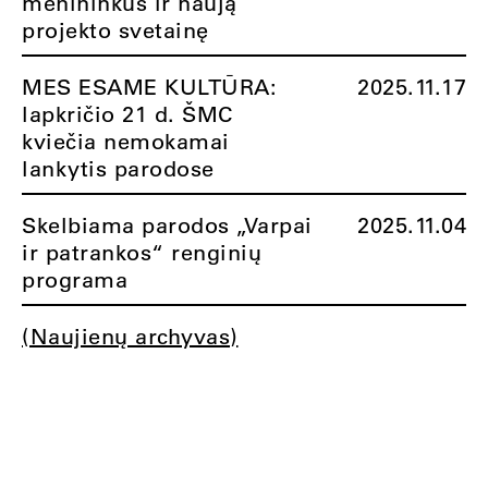
menininkus ir naują
projekto svetainę
MES ESAME KULTŪRA:
2025.11.17
lapkričio 21 d. ŠMC
kviečia nemokamai
lankytis parodose
Skelbiama parodos „Varpai
2025.11.04
ir patrankos“ renginių
programa
(Naujienų archyvas)