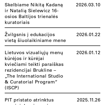
Skelbiame Nikitą Kadaną
2026.03.10
ir Natalią Sielewicz 16-
osios Baltijos trienalės
kuratoriais
Žvilgsnis į edukacijos
2026.01.22
vietą šiuolaikiniame mene
Lietuvos vizualiųjų menų
2026.01.12
kūrėjos ir kūrėjai
kviečiami teikti paraiškas
rezidencijai Brukline –
„The International Studio
& Curatorial Program“
(ISCP)
PIT pristato atrinktus
2025.11.26