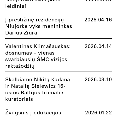
leidiniai
Į prestižinę rezidenciją
2026.04.16
Niujorke vyks menininkas
Darius Žiūra
Valentinas Klimašauskas:
2026.04.14
dosnumas – vienas
svarbiausių ŠMC vizijos
raktažodžių
Skelbiame Nikitą Kadaną
2026.03.10
ir Natalią Sielewicz 16-
osios Baltijos trienalės
kuratoriais
Žvilgsnis į edukacijos
2026.01.22