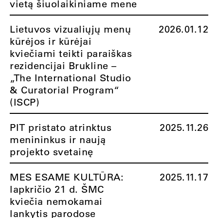
vietą šiuolaikiniame mene
Lietuvos vizualiųjų menų
2026.01.12
kūrėjos ir kūrėjai
kviečiami teikti paraiškas
rezidencijai Brukline –
„The International Studio
& Curatorial Program“
(ISCP)
PIT pristato atrinktus
2025.11.26
menininkus ir naują
projekto svetainę
MES ESAME KULTŪRA:
2025.11.17
lapkričio 21 d. ŠMC
kviečia nemokamai
lankytis parodose