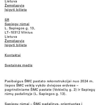
Lietuva
Žemėlapyje
Įsigyti bilietą
SR
Sapiegų rūmai
L. Sapiegos g. 13,
LT–10312 Vilnius
Lietuva
Žemėlapyje
Įsigyti bilietą
Kontaktai
Svetainės medis
Pasibaigus ŠMC pastato rekonstrukcijai nuo 2024 m.
liepos ŠMC veiklą vykdo dviejose erdvėse –
pagrindiniame ŠMC pastate (Vokiečių g. 2) ir Sapiegų
rūmų padalinyje (L. Sapiegos g. 13).
Sapiegų rūmai
– ŠMC padalinys, orientuotas į