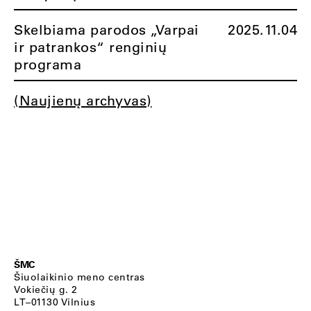
Skelbiama parodos „Varpai
2025.11.04
ir patrankos“ renginių
programa
(Naujienų archyvas)
ŠMC
Šiuolaikinio meno centras
Vokiečių g. 2
LT–01130 Vilnius