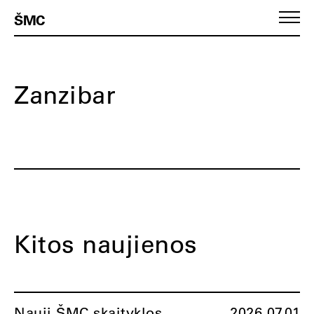
ŠMC
Zanzibar
Kitos naujienos
Nauji ŠMC skaityklos
2026.07.01