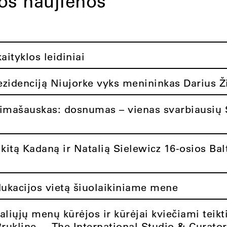
tos naujienos
ityklos leidiniai
rezidenciją Niujorke vyks menininkas Darius Ž
limašauskas: dosnumas – vienas svarbiausių 
itą Kadaną ir Natalią Sielewicz 16-osios Balt
dukacijos vietą šiuolaikiniame mene
aliųjų menų kūrėjos ir kūrėjai kviečiami teikt
Brukline – „The International Studio & Curato