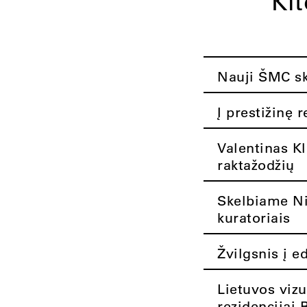
Ki
Nauji ŠMC ska
Į prestižinę 
Valentinas K
raktažodžių
Skelbiame Nik
kuratoriais
Žvilgsnis į e
Lietuvos vizu
rezidencijai 