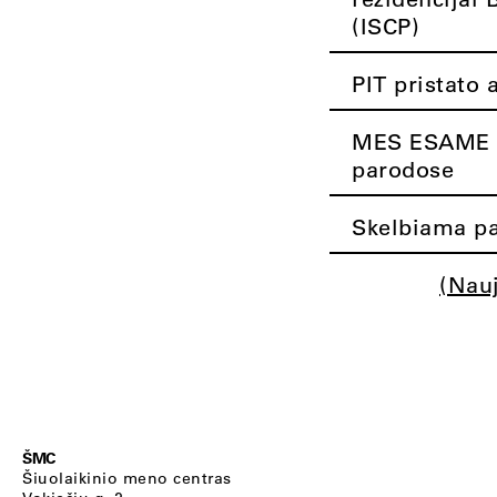
(ISCP)
PIT pristato 
MES ESAME K
parodose
Skelbiama pa
(Nau
ŠMC
Šiuolaikinio meno centras