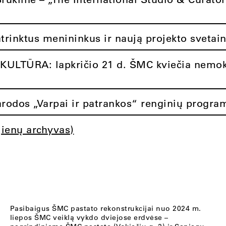
atrinktus menininkus ir naują projekto svetai
ULTŪRA: lapkričio 21 d. ŠMC kviečia nemok
rodos „Varpai ir patrankos“ renginių progra
jienų archyvas)
Pasibaigus ŠMC pastato rekonstrukcijai nuo 2024 m.
liepos ŠMC veiklą vykdo dviejose erdvėse –