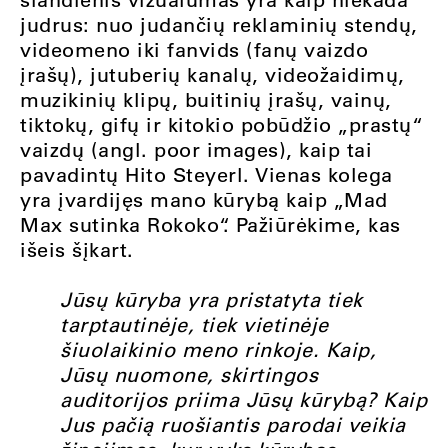
judrus: nuo judančių reklaminių stendų,
videomeno iki fanvids (fanų vaizdo
įrašų), jutuberių kanalų, videožaidimų,
muzikinių klipų, buitinių įrašų, vainų,
tiktokų, gifų ir kitokio pobūdžio „prastų“
vaizdų (angl. poor images), kaip tai
pavadintų Hito Steyerl. Vienas kolega
yra įvardijęs mano kūrybą kaip „Mad
Max sutinka Rokoko“. Pažiūrėkime, kas
išeis šįkart.
Jūsų kūryba yra pristatyta tiek
tarptautinėje, tiek vietinėje
šiuolaikinio meno rinkoje. Kaip,
Jūsų nuomone, skirtingos
auditorijos priima Jūsų kūrybą? Kaip
Jus pačią ruošiantis parodai veikia