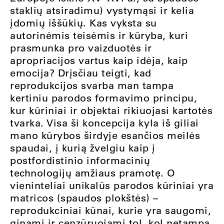
staklių atsiradimu) vystymąsi ir kelia
įdomių iššūkių. Kas vyksta su
autorinėmis teisėmis ir kūryba, kuri
prasmunka pro vaizduotės ir
apropriacijos vartus kaip idėja, kaip
emocija? Drįsčiau teigti, kad
reprodukcijos svarba man tampa
kertiniu parodos formavimo principu,
kur kūriniai ir objektai rikiuojasi kartotės
tvarka. Visa ši koncepcija kyla iš giliai
mano kūrybos širdyje esančios meilės
spaudai, į kurią žvelgiu kaip į
postfordistinio informacinių
technologijų amžiaus pramotę. O
vieninteliai unikalūs parodos kūriniai yra
matricos (spaudos plokštės) –
reprodukciniai kūnai, kurie yra saugomi,
ginami ir cenzūruojami tol, kol netampa