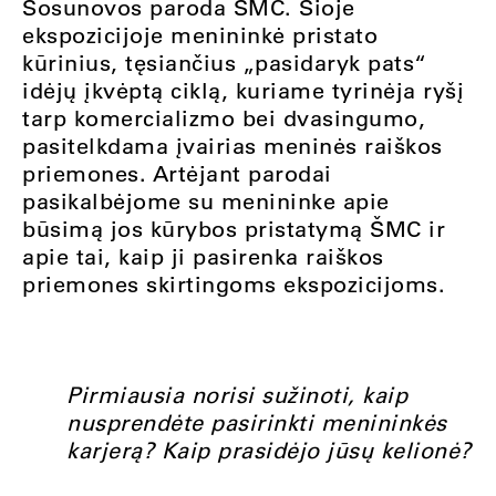
Sosunovos paroda ŠMC. Šioje
ekspozicijoje menininkė pristato
kūrinius, tęsiančius „pasidaryk pats“
idėjų įkvėptą ciklą, kuriame tyrinėja ryšį
tarp komercializmo bei dvasingumo,
pasitelkdama įvairias meninės raiškos
priemones. Artėjant parodai
pasikalbėjome su menininke apie
būsimą jos kūrybos pristatymą ŠMC ir
apie tai, kaip ji pasirenka raiškos
priemones skirtingoms ekspozicijoms.
Pirmiausia norisi sužinoti, kaip
nusprendėte pasirinkti menininkės
karjerą? Kaip prasidėjo jūsų kelionė?