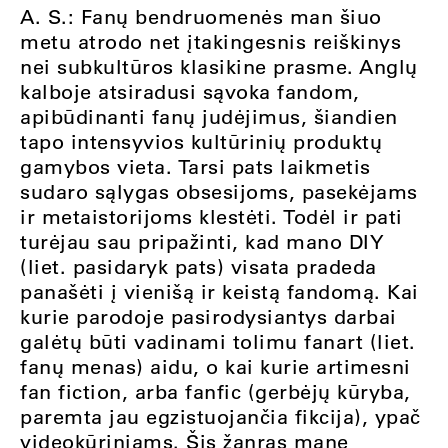
A. S.: Fanų bendruomenės man šiuo
metu atrodo net įtakingesnis reiškinys
nei subkultūros klasikine prasme. Anglų
kalboje atsiradusi sąvoka fandom,
apibūdinanti fanų judėjimus, šiandien
tapo intensyvios kultūrinių produktų
gamybos vieta. Tarsi pats laikmetis
sudaro sąlygas obsesijoms, pasekėjams
ir metaistorijoms klestėti. Todėl ir pati
turėjau sau pripažinti, kad mano DIY
(liet. pasidaryk pats) visata pradeda
panašėti į vienišą ir keistą fandomą. Kai
kurie parodoje pasirodysiantys darbai
galėtų būti vadinami tolimu fanart (liet.
fanų menas) aidu, o kai kurie artimesni
fan fiction, arba fanfic (gerbėjų kūryba,
paremta jau egzistuojančia fikcija), ypač
videokūriniams. Šis žanras mane