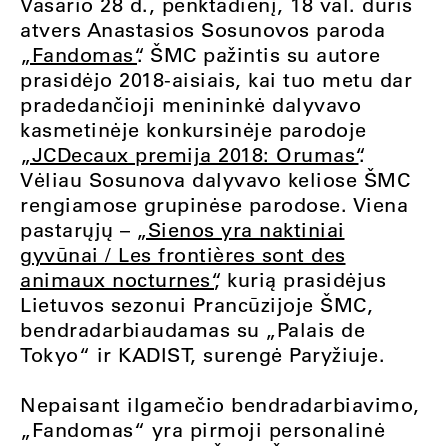
Vasario 28 d., penktadienį, 18 val. duris
atvers Anastasios Sosunovos paroda
„Fandomas“
. ŠMC pažintis su autore
prasidėjo 2018-aisiais, kai tuo metu dar
pradedančioji menininkė dalyvavo
kasmetinėje konkursinėje parodoje
„JCDecaux premija 2018: Orumas“
.
Vėliau Sosunova dalyvavo keliose ŠMC
rengiamose grupinėse parodose. Viena
pastarųjų –
„Sienos yra naktiniai
gyvūnai / Les frontières sont des
animaux nocturnes“
, kurią prasidėjus
Lietuvos sezonui Prancūzijoje ŠMC,
bendradarbiaudamas su „Palais de
Tokyo“ ir KADIST, surengė Paryžiuje.
Nepaisant ilgamečio bendradarbiavimo,
„Fandomas“ yra pirmoji personalinė