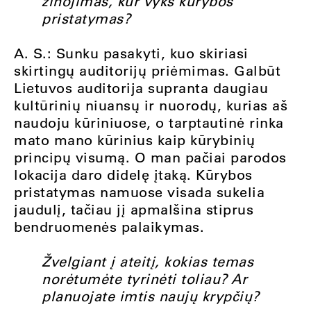
žinojimas, kur vyks kūrybos
pristatymas?
A. S.: Sunku pasakyti, kuo skiriasi
skirtingų auditorijų priėmimas. Galbūt
Lietuvos auditorija supranta daugiau
kultūrinių niuansų ir nuorodų, kurias aš
naudoju kūriniuose, o tarptautinė rinka
mato mano kūrinius kaip kūrybinių
principų visumą. O man pačiai parodos
lokacija daro didelę įtaką. Kūrybos
pristatymas namuose visada sukelia
jaudulį, tačiau jį apmalšina stiprus
bendruomenės palaikymas.
Žvelgiant į ateitį, kokias temas
norėtumėte tyrinėti toliau? Ar
planuojate imtis naujų krypčių?