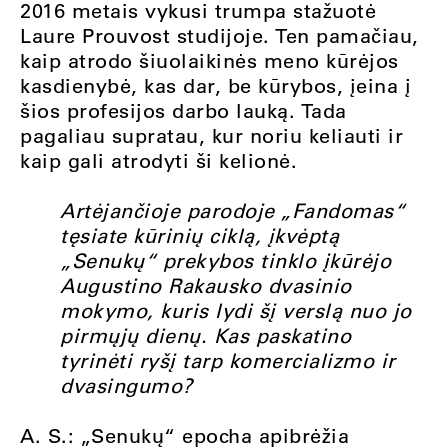
2016 metais vykusi trumpa stažuotė
Laure Prouvost studijoje. Ten pamačiau,
kaip atrodo šiuolaikinės meno kūrėjos
kasdienybė, kas dar, be kūrybos, įeina į
šios profesijos darbo lauką. Tada
pagaliau supratau, kur noriu keliauti ir
kaip gali atrodyti ši kelionė.
Artėjančioje parodoje „Fandomas“
tęsiate kūrinių ciklą, įkvėptą
„Senukų“ prekybos tinklo įkūrėjo
Augustino Rakausko dvasinio
mokymo, kuris lydi šį verslą nuo jo
pirmųjų dienų. Kas paskatino
tyrinėti ryšį tarp komercializmo ir
dvasingumo?
A. S.: „Senukų“ epocha apibrėžia