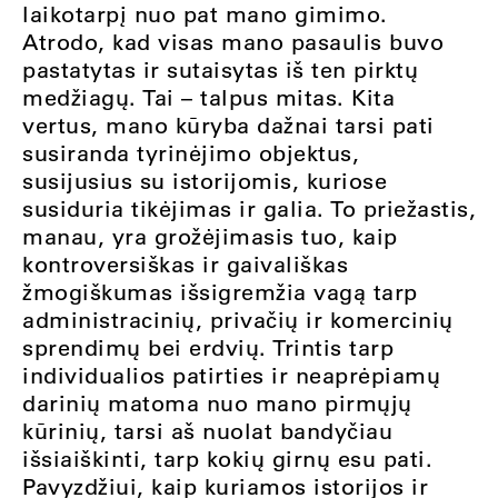
laikotarpį nuo pat mano gimimo.
Atrodo, kad visas mano pasaulis buvo
pastatytas ir sutaisytas iš ten pirktų
medžiagų. Tai – talpus mitas. Kita
vertus, mano kūryba dažnai tarsi pati
susiranda tyrinėjimo objektus,
susijusius su istorijomis, kuriose
susiduria tikėjimas ir galia. To priežastis,
manau, yra grožėjimasis tuo, kaip
kontroversiškas ir gaivališkas
žmogiškumas išsigremžia vagą tarp
administracinių, privačių ir komercinių
sprendimų bei erdvių. Trintis tarp
individualios patirties ir neaprėpiamų
darinių matoma nuo mano pirmųjų
kūrinių, tarsi aš nuolat bandyčiau
išsiaiškinti, tarp kokių girnų esu pati.
Pavyzdžiui, kaip kuriamos istorijos ir