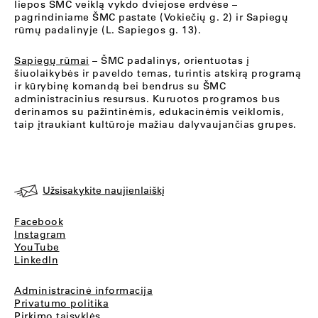
liepos ŠMC veiklą vykdo dviejose erdvėse –
pagrindiniame ŠMC pastate (Vokiečių g. 2) ir Sapiegų
rūmų padalinyje (L. Sapiegos g. 13).
Sapiegų rūmai
– ŠMC padalinys, orientuotas į
šiuolaikybės ir paveldo temas, turintis atskirą programą
ir kūrybinę komandą bei bendrus su ŠMC
administracinius resursus. Kuruotos programos bus
derinamos su pažintinėmis, edukacinėmis veiklomis,
taip įtraukiant kultūroje mažiau dalyvaujančias grupes.
Užsisakykite naujienlaiškį
Facebook
Instagram
YouTube
LinkedIn
Administracinė informacija
Privatumo politika
Pirkimo taisyklės