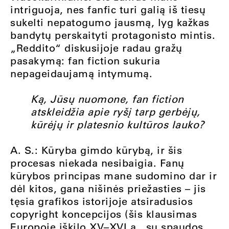
intriguoja, nes fanfic turi galią iš tiesų
sukelti nepatogumo jausmą, lyg kažkas
bandytų perskaityti protagonisto mintis.
„Reddito“ diskusijoje radau gražų
pasakymą: fan fiction sukuria
nepageidaujamą intymumą.
Ką, Jūsų nuomone, fan fiction
atskleidžia apie ryšį tarp gerbėjų,
kūrėjų ir platesnio kultūros lauko?
A. S.: Kūryba gimdo kūrybą, ir šis
procesas niekada nesibaigia. Fanų
kūrybos principas mane sudomino dar ir
dėl kitos, gana nišinės priežasties – jis
tęsia grafikos istorijoje atsiradusios
copyright koncepcijos (šis klausimas
Europoje iškilo XV–XVI a., su spaudos