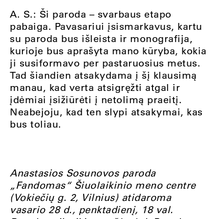
A. S.: Ši paroda – svarbaus etapo
pabaiga. Pavasariui įsismarkavus, kartu
su paroda bus išleista ir monografija,
kurioje bus aprašyta mano kūryba, kokia
ji susiformavo per pastaruosius metus.
Tad šiandien atsakydama į šį klausimą
manau, kad verta atsigręžti atgal ir
įdėmiai įsižiūrėti į netolimą praeitį.
Neabejoju, kad ten slypi atsakymai, kas
bus toliau.
Anastasios Sosunovos paroda
„Fandomas“ Šiuolaikinio meno centre
(Vokiečių g. 2, Vilnius) atidaroma
vasario 28 d., penktadienį, 18 val.