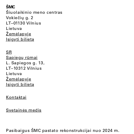
ŠMC
Šiuolaikinio meno centras
Vokiečių g. 2
LT–01130 Vilnius
Lietuva
Žemėlapyje
Įsigyti bilietą
SR
Sapiegų rūmai
L. Sapiegos g. 13,
LT–10312 Vilnius
Lietuva
Žemėlapyje
Įsigyti bilietą
Kontaktai
Svetainės medis
Pasibaigus ŠMC pastato rekonstrukcijai nuo 2024 m.