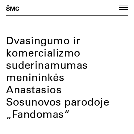
ŠMC
Dvasingumo ir
komercializmo
suderinamumas
menininkės
Anastasios
Sosunovos parodoje
„Fandomas“