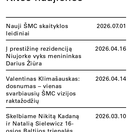
Nauji ŠMC skaityklos
2026.07.01
leidiniai
Į prestižinę rezidenciją
2026.04.16
Niujorke vyks menininkas
Darius Žiūra
Valentinas Klimašauskas:
2026.04.14
dosnumas – vienas
svarbiausių ŠMC vizijos
raktažodžių
Skelbiame Nikitą Kadaną
2026.03.10
ir Natalią Sielewicz 16-
osios Baltijos trienalės