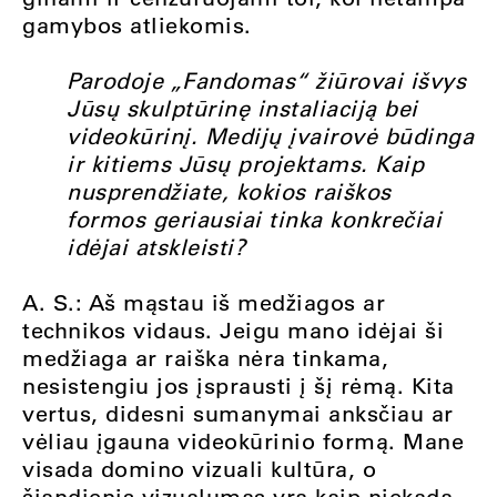
gamybos atliekomis.
Parodoje „Fandomas“ žiūrovai išvys
Jūsų skulptūrinę instaliaciją bei
videokūrinį. Medijų įvairovė būdinga
ir kitiems Jūsų projektams. Kaip
nusprendžiate, kokios raiškos
formos geriausiai tinka konkrečiai
idėjai atskleisti?
A. S.: Aš mąstau iš medžiagos ar
technikos vidaus. Jeigu mano idėjai ši
medžiaga ar raiška nėra tinkama,
nesistengiu jos įsprausti į šį rėmą. Kita
vertus, didesni sumanymai anksčiau ar
vėliau įgauna videokūrinio formą. Mane
visada domino vizuali kultūra, o
šiandienis vizualumas yra kaip niekada