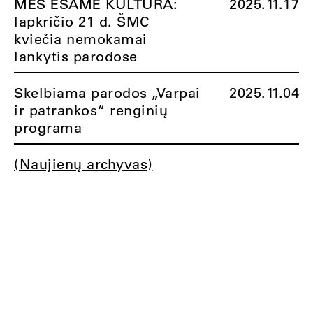
MES ESAME KULTŪRA:
2025.11.17
lapkričio 21 d. ŠMC
kviečia nemokamai
lankytis parodose
Skelbiama parodos „Varpai
2025.11.04
ir patrankos“ renginių
programa
(Naujienų archyvas)