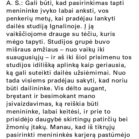
A. S.: Gali būti, kad pasirinkimas tapti
menininke įvyko labai anksti, vos
penkerių metų, kai pradėjau lankyti
dailės studiją Ignalinoje. Į ją
vaikščiojome drauge su tėčiu, kuris
mėgo tapyti. Studijos grupė buvo
mišraus amžiaus – nuo vaikų iki
suaugusiųjų – ir aš iki šiol prisimenu tos
studijos idilišką aplinką kaip geriausia,
ką gali suteikti dailės užsiėmimai. Nuo
tada visiems pradėjau sakyti, kad noriu
būti dailininke. Vis dėlto augant,
bręstant ir besimokant mano
įsivaizdavimas, ką reiškia būti
menininke, labai keitėsi, ir prie to
prisidėjo daugybė skirtingų patirčių bei
žmonių įtakų. Manau, kad iš tikrųjų
pasirinkti menininkės karjerą pastūmėjo