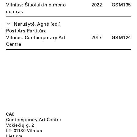
Vilnius: Šiuolaikinio meno
2022
GSM135
centras
Narušytė, Agnė (ed.)
N
Post Ars Partitūra
Vilnius: Contemporary Art
2017
GSM124
Centre
CAC
Contemporary Art Centre
Vokiečių g. 2
LT–01130 Vilnius
Lietuva