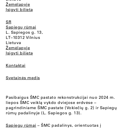
Žemėlapyje
Įsigyti bilietą
SR
Sapiegų rūmai
L. Sapiegos g. 13,
LT–10312 Vilnius
Lietuva
Žemėlapyje
Įsigyti bilietą
Kontaktai
Svetainės medis
Pasibaigus ŠMC pastato rekonstrukcijai nuo 2024 m.
liepos ŠMC veiklą vykdo dviejose erdvėse –
pagrindiniame ŠMC pastate (Vokiečių g. 2) ir Sapiegų
rūmų padalinyje (L. Sapiegos g. 13).
Sapiegų rūmai
– ŠMC padalinys, orientuotas į