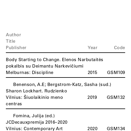
Author
Title
Publisher
Year
Code
Body Starting to Change. Elenos Narbutaitės
pokalbis su Deimantu Narkevičiumi
Melburnas: Discipline
2015
GSM109
Benenson, A.E; Bergstrom-Katz, Sasha (sud.)
B
Sharon Lockhart. Rudzienko
Vilnius: Šiuolaikinio meno
2019
GSM132
centras
Fomina, Julija (ed.)
JCDecauxpremija 2016–2020
Vilnius: Contemporary Art
2020
GSM134