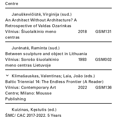
Centre
Januškevičiūtė, Virginija (sud.)
An Architect Without Architecture? A
Retrospective of Valdas Ozarinkas
Vilnius: Šiuolaikinio meno
2018
GSM131
centras
Jurėnatė, Raminta (sud.)
Between sculpture and object in Lithuania
Vilnius: Sorošo šiuolaikinio
1993
GSM002
meno centras Lietuvoje
Klimašauskas, Valentinas; Laia, João (eds.)
K
Baltic Triennial 14: The Endless Frontier (A Reader)
Vilnius: Contemporary Art
2022
GSM136
Centre; Milano: Mousse
Publishing
Kuizinas, Kęstutis (ed.)
ŠMC/ CAC 2017-2022. 5 Years