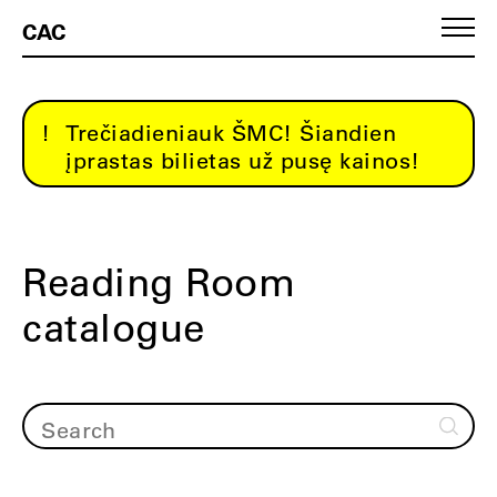
CAC
Trečiadieniauk ŠMC! Šiandien
įprastas bilietas už pusę kainos!
Reading Room
catalogue