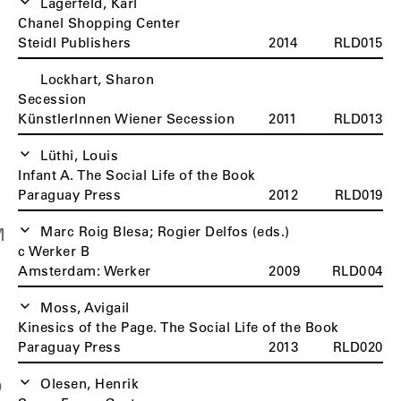
Lagerfeld, Karl
Chanel Shopping Center
Steidl Publishers
2014
RLD015
Lockhart, Sharon
Secession
KünstlerInnen Wiener Secession
2011
RLD013
Lüthi, Louis
Infant A. The Social Life of the Book
Paraguay Press
2012
RLD019
Marc Roig Blesa; Rogier Delfos (eds.)
M
c Werker B
Amsterdam: Werker
2009
RLD004
Moss, Avigail
Kinesics of the Page. The Social Life of the Book
Paraguay Press
2013
RLD020
Olesen, Henrik
O