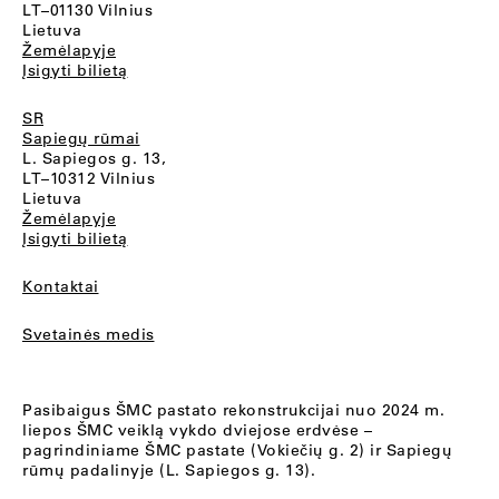
LT–01130 Vilnius
Lietuva
Žemėlapyje
Įsigyti bilietą
SR
Sapiegų rūmai
L. Sapiegos g. 13,
LT–10312 Vilnius
Lietuva
Žemėlapyje
Įsigyti bilietą
Kontaktai
Svetainės medis
Pasibaigus ŠMC pastato rekonstrukcijai nuo 2024 m.
liepos ŠMC veiklą vykdo dviejose erdvėse –
pagrindiniame ŠMC pastate (Vokiečių g. 2) ir Sapiegų
rūmų padalinyje (L. Sapiegos g. 13).