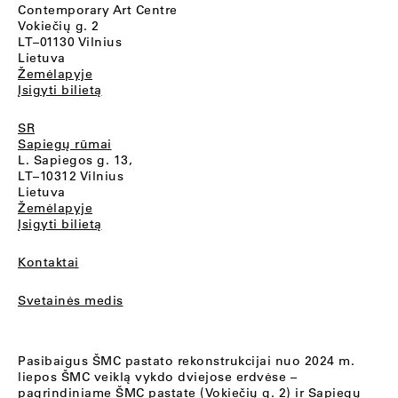
Contemporary Art Centre
Vokiečių g. 2
LT–01130 Vilnius
Lietuva
Žemėlapyje
Įsigyti bilietą
SR
Sapiegų rūmai
L. Sapiegos g. 13,
LT–10312 Vilnius
Lietuva
Žemėlapyje
Įsigyti bilietą
Kontaktai
Svetainės medis
Pasibaigus ŠMC pastato rekonstrukcijai nuo 2024 m.
liepos ŠMC veiklą vykdo dviejose erdvėse –
pagrindiniame ŠMC pastate (Vokiečių g. 2) ir Sapiegų