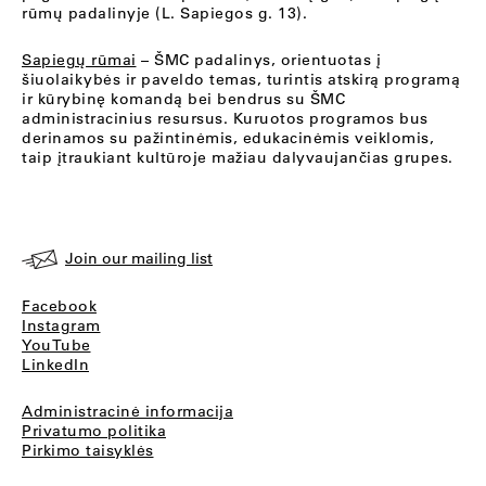
rūmų padalinyje (L. Sapiegos g. 13).
Sapiegų rūmai
– ŠMC padalinys, orientuotas į
šiuolaikybės ir paveldo temas, turintis atskirą programą
ir kūrybinę komandą bei bendrus su ŠMC
administracinius resursus. Kuruotos programos bus
derinamos su pažintinėmis, edukacinėmis veiklomis,
taip įtraukiant kultūroje mažiau dalyvaujančias grupes.
Join our mailing list
Facebook
Instagram
YouTube
LinkedIn
Administracinė informacija
Privatumo politika
Pirkimo taisyklės