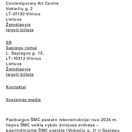
Contemporary Art Centre
Vokiečių g. 2
LT–01130 Vilnius
Lietuva
Žemėlapyje
Įsigyti bilietą
SR
Sapiegų rūmai
L. Sapiegos g. 13,
LT–10312 Vilnius
Lietuva
Žemėlapyje
Įsigyti bilietą
Kontaktai
Svetainės medis
Pasibaigus ŠMC pastato rekonstrukcijai nuo 2024 m.
liepos ŠMC veiklą vykdo dviejose erdvėse –
pagrindiniame ŠMC pastate (Vokiečių g. 2) ir Sapiegų