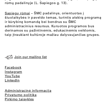
rūmų padalinyje (L. Sapiegos g. 13).
Sapiegų rūmai
– ŠMC padalinys, orientuotas į
šiuolaikybės ir paveldo temas, turintis atskirą programą
ir kūrybinę komandą bei bendrus su ŠMC
administracinius resursus. Kuruotos programos bus
derinamos su pažintinėmis, edukacinėmis veiklomis,
taip įtraukiant kultūroje mažiau dalyvaujančias grupes.
Join our mailing list
Facebook
Instagram
YouTube
LinkedIn
Administracinė informacija
Privatumo politika
Pirkimo taisyklės