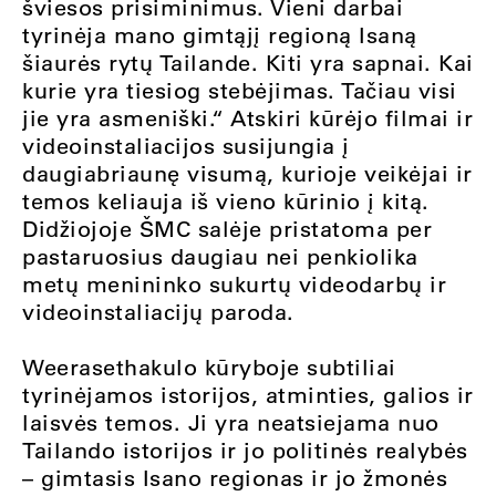
šviesos prisiminimus. Vieni darbai
tyrinėja mano gimtąjį regioną Isaną
šiaurės rytų Tailande. Kiti yra sapnai. Kai
kurie yra tiesiog stebėjimas. Tačiau visi
jie yra asmeniški.“ Atskiri kūrėjo filmai ir
videoinstaliacijos susijungia į
daugiabriaunę visumą, kurioje veikėjai ir
temos keliauja iš vieno kūrinio į kitą.
Didžiojoje ŠMC salėje pristatoma per
pastaruosius daugiau nei penkiolika
metų menininko sukurtų videodarbų ir
videoinstaliacijų paroda.
Weerasethakulo kūryboje subtiliai
tyrinėjamos istorijos, atminties, galios ir
laisvės temos. Ji yra neatsiejama nuo
Tailando istorijos ir jo politinės realybės
– gimtasis Isano regionas ir jo žmonės