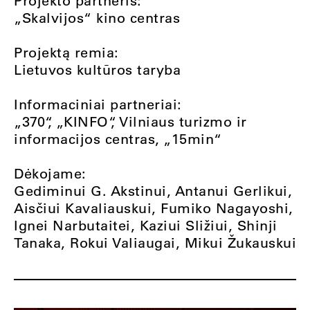
Projekto partneris:
„Skalvijos“ kino centras
Projektą remia:
Lietuvos kultūros taryba
Informaciniai partneriai:
„370“, „KINFO“, Vilniaus turizmo ir
informacijos centras, „15min“
Dėkojame:
Gediminui G. Akstinui, Antanui Gerlikui,
Aisčiui Kavaliauskui, Fumiko Nagayoshi,
Ignei Narbutaitei, Kaziui Sližiui, Shinji
Tanaka, Rokui Valiaugai, Mikui Žukauskui