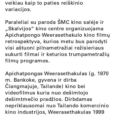
veikiau kaip to paties reiškinio
variacijos.
Paraleliai su paroda ŠMC kino salėje ir
„Skalvijos“ kino centre organizuojama
Apichatpongo Weerasethakulo kino filmų
retrospektyva, kurios metu bus parodyti
visi aštuoni pilnametražiai režisieriaus
sukurti filmai ir keturios trumpametražių
filmų programos.
Apichatpongas Weerasethakulas (g. 1970
m. Bankoke, gyvena ir dirba
Čiangmajuje, Tailande) kino bei
videofilmus kuria nuo dešimtojo
dešimtmečio pradžios. Dirbdamas
nepriklausomai nuo Tailando komercinio
kino industrijos, Weerasethakulas 1999