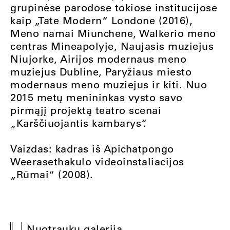
grupinėse parodose tokiose institucijose
kaip „Tate Modern“ Londone (2016),
Meno namai Miunchene, Walkerio meno
centras Mineapolyje, Naujasis muziejus
Niujorke, Airijos modernaus meno
muziejus Dubline, Paryžiaus miesto
modernaus meno muziejus ir kiti. Nuo
2015 metų menininkas vysto savo
pirmąjį projektą teatro scenai
„Karščiuojantis kambarys“.
Vaizdas: kadras iš Apichatpongo
Weerasethakulo videoinstaliacijos
„Rūmai“ (2008).
Nuotraukų galerija