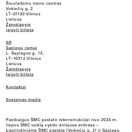
Šiuolaikinio meno centras
Vokiečių g. 2
LT–01130 Vilnius
Lietuva
Žemėlapyje
Įsigyti bilietą
SR
Sapiegų rūmai
L. Sapiegos g. 13,
LT–10312 Vilnius
Lietuva
Žemėlapyje
Įsigyti bilietą
Kontaktai
Svetainės medis
Pasibaigus ŠMC pastato rekonstrukcijai nuo 2024 m.
liepos ŠMC veiklą vykdo dviejose erdvėse –
pagrindiniame ŠMC pastate (Vokiečių g. 2) ir Sapiegų