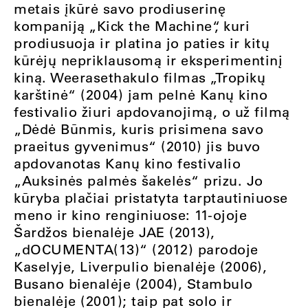
metais įkūrė savo prodiuserinę
kompaniją „Kick the Machine“, kuri
prodiusuoja ir platina jo paties ir kitų
kūrėjų nepriklausomą ir eksperimentinį
kiną. Weerasethakulo filmas „Tropikų
karštinė“ (2004) jam pelnė Kanų kino
festivalio žiuri apdovanojimą, o už filmą
„Dėdė Būnmis, kuris prisimena savo
praeitus gyvenimus“ (2010) jis buvo
apdovanotas Kanų kino festivalio
„Auksinės palmės šakelės“ prizu. Jo
kūryba plačiai pristatyta tarptautiniuose
meno ir kino renginiuose: 11-ojoje
Šardžos bienalėje JAE (2013),
„dOCUMENTA(13)“ (2012) parodoje
Kaselyje, Liverpulio bienalėje (2006),
Busano bienalėje (2004), Stambulo
bienalėje (2001); taip pat solo ir