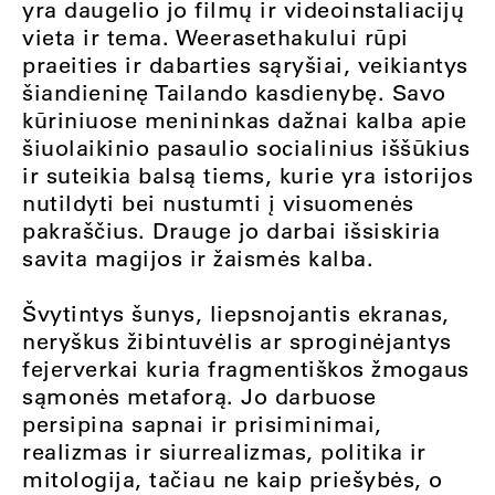
yra daugelio jo filmų ir videoinstaliacijų
vieta ir tema. Weerasethakului rūpi
praeities ir dabarties sąryšiai, veikiantys
šiandieninę Tailando kasdienybę. Savo
kūriniuose menininkas dažnai kalba apie
šiuolaikinio pasaulio socialinius iššūkius
ir suteikia balsą tiems, kurie yra istorijos
nutildyti bei nustumti į visuomenės
pakraščius. Drauge jo darbai išsiskiria
savita magijos ir žaismės kalba.
Švytintys šunys, liepsnojantis ekranas,
neryškus žibintuvėlis ar sproginėjantys
fejerverkai kuria fragmentiškos žmogaus
sąmonės metaforą. Jo darbuose
persipina sapnai ir prisiminimai,
realizmas ir siurrealizmas, politika ir
mitologija, tačiau ne kaip priešybės, o