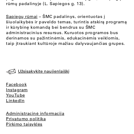
rūmų padalinyje (L. Sapiegos g. 13).
Sapiegų rūmai
– ŠMC padalinys, orientuotas į
šiuolaikybės ir paveldo temas, turintis atskirą programą
ir kūrybinę komandą bei bendrus su ŠMC
administracinius resursus. Kuruotos programos bus
derinamos su pažintinėmis, edukacinėmis veiklomis,
taip įtraukiant kultūroje mažiau dalyvaujančias grupes.
Užsisakykite naujienlaiškį
Facebook
Instagram
YouTube
LinkedIn
Administracinė informacija
Privatumo politika
Pirkimo taisyklės