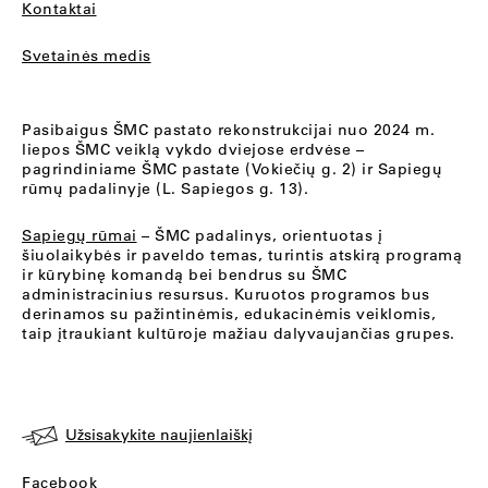
Kontaktai
Svetainės medis
Pasibaigus ŠMC pastato rekonstrukcijai nuo 2024 m.
liepos ŠMC veiklą vykdo dviejose erdvėse –
pagrindiniame ŠMC pastate (Vokiečių g. 2) ir Sapiegų
rūmų padalinyje (L. Sapiegos g. 13).
Sapiegų rūmai
– ŠMC padalinys, orientuotas į
šiuolaikybės ir paveldo temas, turintis atskirą programą
ir kūrybinę komandą bei bendrus su ŠMC
administracinius resursus. Kuruotos programos bus
derinamos su pažintinėmis, edukacinėmis veiklomis,
taip įtraukiant kultūroje mažiau dalyvaujančias grupes.
Užsisakykite naujienlaiškį
Facebook