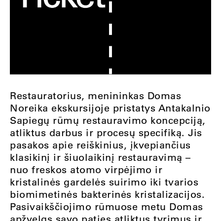
Restauratorius, menininkas Domas
Noreika ekskursijoje pristatys Antakalnio
Sapiegų rūmų restauravimo koncepciją,
atliktus darbus ir procesų specifiką. Jis
pasakos apie reiškinius, įkvepiančius
klasikinį ir šiuolaikinį restauravimą –
nuo freskos atomo virpėjimo ir
kristalinės gardelės suirimo iki tvarios
biomimetinės bakterinės kristalizacijos.
Pasivaikščiojimo rūmuose metu Domas
apžvelgs savo paties atliktus tyrimus ir