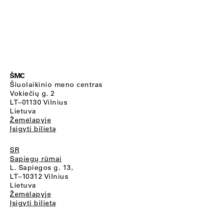
ŠMC
Šiuolaikinio meno centras
Vokiečių g. 2
LT–01130 Vilnius
Lietuva
Žemėlapyje
Įsigyti bilietą
SR
Sapiegų rūmai
L. Sapiegos g. 13,
LT–10312 Vilnius
Lietuva
Žemėlapyje
Įsigyti bilietą