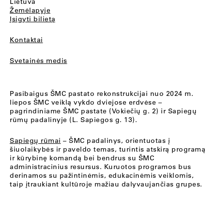
Lietuva
Žemėlapyje
Įsigyti bilietą
Kontaktai
Svetainės medis
Pasibaigus ŠMC pastato rekonstrukcijai nuo 2024 m.
liepos ŠMC veiklą vykdo dviejose erdvėse –
pagrindiniame ŠMC pastate (Vokiečių g. 2) ir Sapiegų
rūmų padalinyje (L. Sapiegos g. 13).
Sapiegų rūmai
– ŠMC padalinys, orientuotas į
šiuolaikybės ir paveldo temas, turintis atskirą programą
ir kūrybinę komandą bei bendrus su ŠMC
administracinius resursus. Kuruotos programos bus
derinamos su pažintinėmis, edukacinėmis veiklomis,
taip įtraukiant kultūroje mažiau dalyvaujančias grupes.