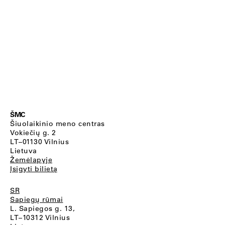
ŠMC
Šiuolaikinio meno centras
Vokiečių g. 2
LT–01130 Vilnius
Lietuva
Žemėlapyje
Įsigyti bilietą
SR
Sapiegų rūmai
L. Sapiegos g. 13,
LT–10312 Vilnius