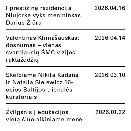
Į prestižinę rezidenciją
2026.04.16
Niujorke vyks menininkas
Darius Žiūra
Valentinas Klimašauskas:
2026.04.14
dosnumas – vienas
svarbiausių ŠMC vizijos
raktažodžių
Skelbiame Nikitą Kadaną
2026.03.10
ir Natalią Sielewicz 16-
osios Baltijos trienalės
kuratoriais
Žvilgsnis į edukacijos
2026.01.22
vietą šiuolaikiniame mene