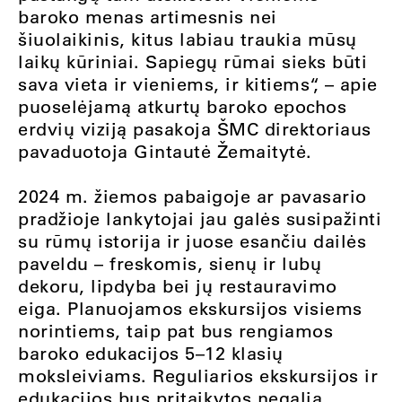
baroko menas artimesnis nei
šiuolaikinis, kitus labiau traukia mūsų
laikų kūriniai. Sapiegų rūmai sieks būti
sava vieta ir vieniems, ir kitiems“, – apie
puoselėjamą atkurtų baroko epochos
erdvių viziją pasakoja ŠMC direktoriaus
pavaduotoja Gintautė Žemaitytė.
2024 m. žiemos pabaigoje ar pavasario
pradžioje lankytojai jau galės susipažinti
su rūmų istorija ir juose esančiu dailės
paveldu – freskomis, sienų ir lubų
dekoru, lipdyba bei jų restauravimo
eiga. Planuojamos ekskursijos visiems
norintiems, taip pat bus rengiamos
baroko edukacijos 5–12 klasių
moksleiviams. Reguliarios ekskursijos ir
edukacijos bus pritaikytos negalią