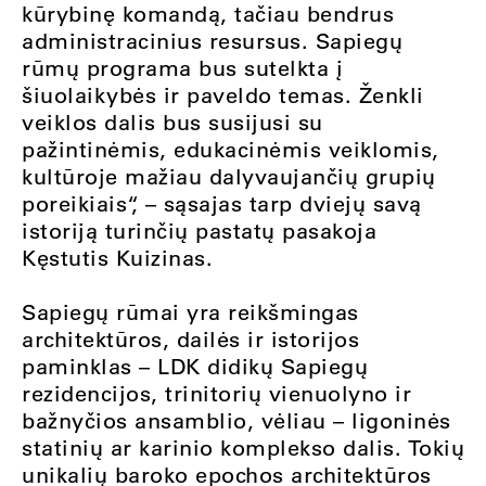
kūrybinę komandą, tačiau bendrus
administracinius resursus. Sapiegų
rūmų programa bus sutelkta į
šiuolaikybės ir paveldo temas. Ženkli
veiklos dalis bus susijusi su
pažintinėmis, edukacinėmis veiklomis,
kultūroje mažiau dalyvaujančių grupių
poreikiais“, – sąsajas tarp dviejų savą
istoriją turinčių pastatų pasakoja
Kęstutis Kuizinas.
Sapiegų rūmai yra reikšmingas
architektūros, dailės ir istorijos
paminklas – LDK didikų Sapiegų
rezidencijos, trinitorių vienuolyno ir
bažnyčios ansamblio, vėliau – ligoninės
statinių ar karinio komplekso dalis. Tokių
unikalių baroko epochos architektūros