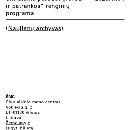
ir patrankos“ renginių
programa
(Naujienų archyvas)
ŠMC
Šiuolaikinio meno centras
Vokiečių g. 2
LT–01130 Vilnius
Lietuva
Žemėlapyje
Įsigyti bilietą