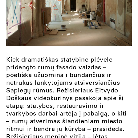
Kiek dramatiškas statybine plėvele
pridengto rūmų fasado vaizdas –
poetiška užuomina į bundančius ir
netrukus lankytojams atsiversiančius
Sapiegų rūmus. Režisieriaus Eitvydo
Doškaus videokūrinys pasakoja apie šį
etapą: statybos, restauravimo ir
tvarkybos darbai artėja į pabaigą, o kiti
– rūmų atvėrimas šiandieniam miesto
ritmui ir bendra jų kūryba – prasideda.
Režisieriaus meninė vizija – lėtas