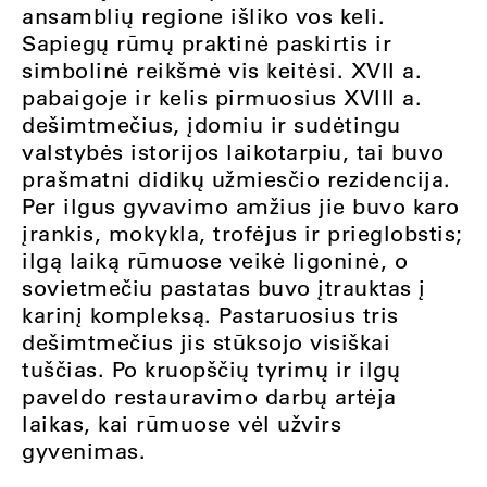
ansamblių regione išliko vos keli.
Sapiegų rūmų praktinė paskirtis ir
simbolinė reikšmė vis keitėsi. XVII a.
pabaigoje ir kelis pirmuosius XVIII a.
dešimtmečius, įdomiu ir sudėtingu
valstybės istorijos laikotarpiu, tai buvo
prašmatni didikų užmiesčio rezidencija.
Per ilgus gyvavimo amžius jie buvo karo
įrankis, mokykla, trofėjus ir prieglobstis;
ilgą laiką rūmuose veikė ligoninė, o
sovietmečiu pastatas buvo įtrauktas į
karinį kompleksą. Pastaruosius tris
dešimtmečius jis stūksojo visiškai
tuščias. Po kruopščių tyrimų ir ilgų
paveldo restauravimo darbų artėja
laikas, kai rūmuose vėl užvirs
gyvenimas.