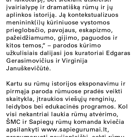
įvairialypę ir dramatišką rūmų ir jų
aplinkos istoriją. Ją kontekstualizuos
meninink(i)ų kūriniuose vystomos
prieglobsčio, pavojaus, eskapizmo,
pažeidžiamumo, gijimo, paguodos ir
kitos temos,“ – parodos kūrimo
užkulisiais dalijasi jos kuratoriai Edgaras
Gerasimovičius ir Virginija
Januškevičūtė.
Kartu su rūmų istorijos eksponavimu ir
pirmąja paroda rūmuose pradės veikti
skaitykla, įtraukios viešųjų renginių,
leidybos bei edukacinės programos. Kol
visi nekantriai laukia rūmų atvėrimo,
ŠMC ir Sapiegų rūmų komanda kviečia
apsilankyti www.sapiegurumai.lt,
prenumeruoti naujienlaiškį, sekti rūmų