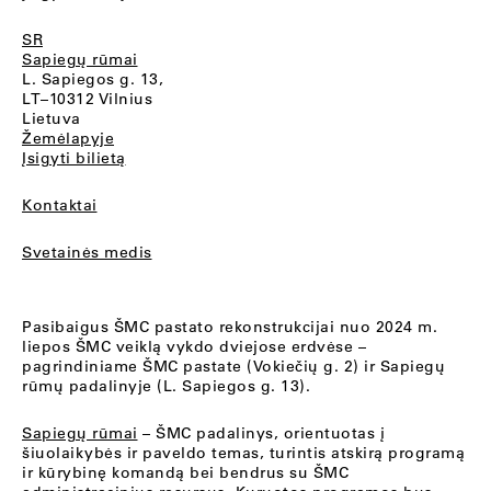
SR
Sapiegų rūmai
L. Sapiegos g. 13,
LT–10312 Vilnius
Lietuva
Žemėlapyje
Įsigyti bilietą
Kontaktai
Svetainės medis
Pasibaigus ŠMC pastato rekonstrukcijai nuo 2024 m.
liepos ŠMC veiklą vykdo dviejose erdvėse –
pagrindiniame ŠMC pastate (Vokiečių g. 2) ir Sapiegų
rūmų padalinyje (L. Sapiegos g. 13).
Sapiegų rūmai
– ŠMC padalinys, orientuotas į
šiuolaikybės ir paveldo temas, turintis atskirą programą
ir kūrybinę komandą bei bendrus su ŠMC