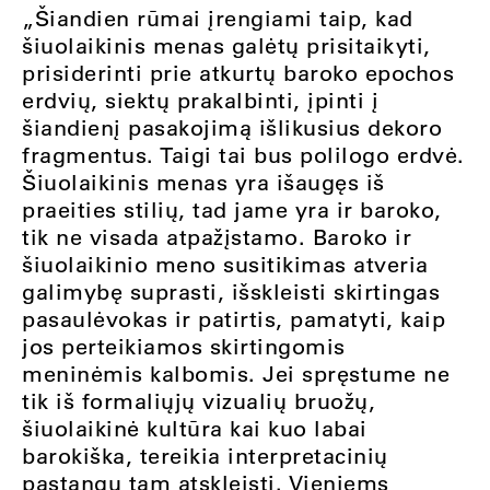
„Šiandien rūmai įrengiami taip, kad
šiuolaikinis menas galėtų prisitaikyti,
prisiderinti prie atkurtų baroko epochos
erdvių, siektų prakalbinti, įpinti į
šiandienį pasakojimą išlikusius dekoro
fragmentus. Taigi tai bus polilogo erdvė.
Šiuolaikinis menas yra išaugęs iš
praeities stilių, tad jame yra ir baroko,
tik ne visada atpažįstamo. Baroko ir
šiuolaikinio meno susitikimas atveria
galimybę suprasti, išskleisti skirtingas
pasaulėvokas ir patirtis, pamatyti, kaip
jos perteikiamos skirtingomis
meninėmis kalbomis. Jei spręstume ne
tik iš formaliųjų vizualių bruožų,
šiuolaikinė kultūra kai kuo labai
barokiška, tereikia interpretacinių
pastangų tam atskleisti. Vieniems