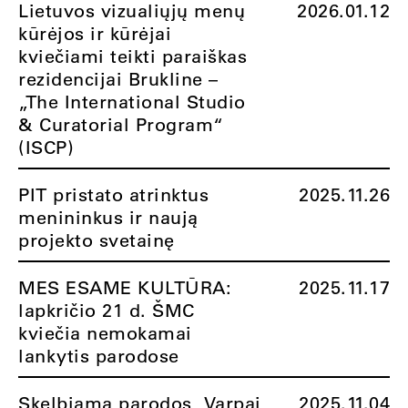
Lietuvos vizualiųjų menų
2026.01.12
kūrėjos ir kūrėjai
kviečiami teikti paraiškas
rezidencijai Brukline –
„The International Studio
& Curatorial Program“
(ISCP)
PIT pristato atrinktus
2025.11.26
menininkus ir naują
projekto svetainę
MES ESAME KULTŪRA:
2025.11.17
lapkričio 21 d. ŠMC
kviečia nemokamai
lankytis parodose
Skelbiama parodos „Varpai
2025.11.04