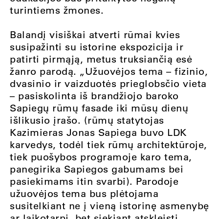
turintiems žmones.
Balandį visiškai atverti rūmai kvies
susipažinti su istorine ekspozicija ir
patirti pirmąją, metus truksiančią esė
žanro parodą. „Užuovėjos tema – fizinio,
dvasinio ir vaizduotės prieglobsčio vieta
– pasiskolinta iš brandžiojo baroko
Sapiegų rūmų fasade iki mūsų dienų
išlikusio įrašo. (rūmų statytojas
Kazimieras Jonas Sapiega buvo LDK
karvedys, todėl tiek rūmų architektūroje,
tiek puošybos programoje karo tema,
panegirika Sapiegos gabumams bei
pasiekimams itin svarbi). Parodoje
užuovėjos tema bus plėtojama
susitelkiant ne į vieną istorinę asmenybę
ar laikotarpį, bet siekiant atskleisti