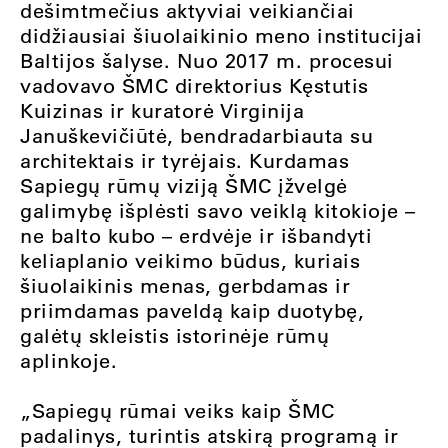
dešimtmečius aktyviai veikiančiai
didžiausiai šiuolaikinio meno institucijai
Baltijos šalyse. Nuo 2017 m. procesui
vadovavo ŠMC direktorius Kęstutis
Kuizinas ir kuratorė Virginija
Januškevičiūtė, bendradarbiauta su
architektais ir tyrėjais. Kurdamas
Sapiegų rūmų viziją ŠMC įžvelgė
galimybę išplėsti savo veiklą kitokioje –
ne balto kubo – erdvėje ir išbandyti
keliaplanio veikimo būdus, kuriais
šiuolaikinis menas, gerbdamas ir
priimdamas paveldą kaip duotybę,
galėtų skleistis istorinėje rūmų
aplinkoje.
„Sapiegų rūmai veiks kaip ŠMC
padalinys, turintis atskirą programą ir