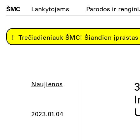
ŠMC
Lankytojams
Parodos ir rengini
Trečiadieniauk ŠMC! Šiandien įprastas 
3
Naujienos
I
U
2023.01.04