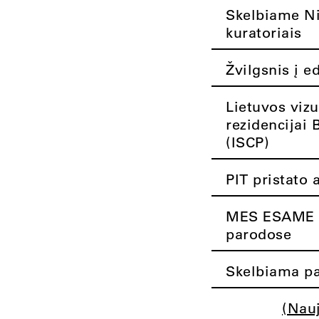
Skelbiame Nik
kuratoriais
Žvilgsnis į e
Lietuvos vizu
rezidencijai 
(ISCP)
PIT pristato 
MES ESAME K
parodose
Skelbiama pa
(Nau