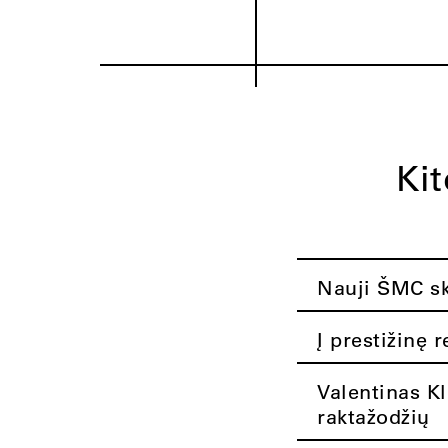
Ki
Nauji ŠMC ska
Į prestižinę 
Valentinas K
raktažodžių