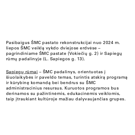
Pasibaigus ŠMC pastato rekonstrukcijai nuo 2024 m.
liepos ŠMC veiklą vykdo dviejose erdvėse –
pagrindiniame ŠMC pastate (Vokiečių g. 2) ir Sapiegų
rūmų padalinyje (L. Sapiegos g. 13).
Sapiegų rūmai
– ŠMC padalinys, orientuotas į
šiuolaikybės ir paveldo temas, turintis atskirą programą
ir kūrybinę komandą bei bendrus su ŠMC
administracinius resursus. Kuruotos programos bus
derinamos su pažintinėmis, edukacinėmis veiklomis,
taip įtraukiant kultūroje mažiau dalyvaujančias grupes.