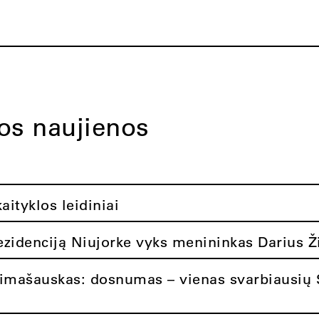
tos naujienos
ityklos leidiniai
rezidenciją Niujorke vyks menininkas Darius Ž
limašauskas: dosnumas – vienas svarbiausių 