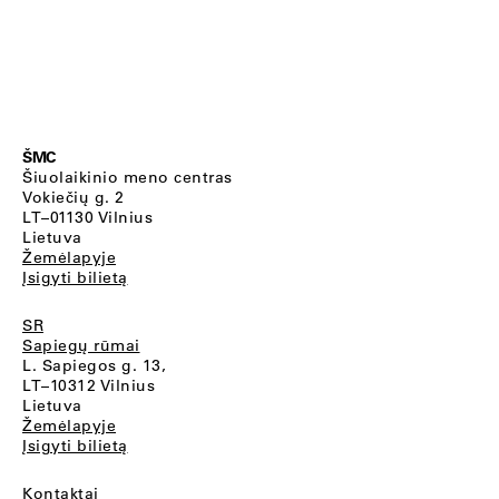
ŠMC
Šiuolaikinio meno centras
Vokiečių g. 2
LT–01130 Vilnius
Lietuva
Žemėlapyje
Įsigyti bilietą
SR
Sapiegų rūmai
L. Sapiegos g. 13,
LT–10312 Vilnius
Lietuva
Žemėlapyje
Įsigyti bilietą
Kontaktai