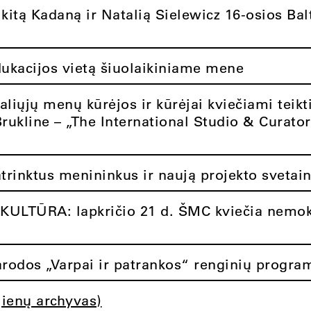
itą Kadaną ir Natalią Sielewicz 16-osios Balt
dukacijos vietą šiuolaikiniame mene
aliųjų menų kūrėjos ir kūrėjai kviečiami teikt
Brukline – „The International Studio & Curato
atrinktus menininkus ir naują projekto svetai
ULTŪRA: lapkričio 21 d. ŠMC kviečia nemok
rodos „Varpai ir patrankos“ renginių progra
jienų archyvas)