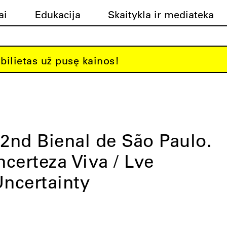
ai
Edukacija
Skaitykla ir mediateka
bilietas už pusę kainos!
2nd Bienal de São Paulo.
ncerteza Viva / Lve
ncertainty