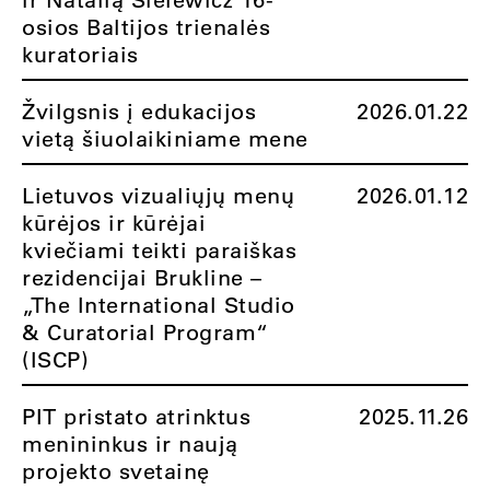
osios Baltijos trienalės
kuratoriais
Žvilgsnis į edukacijos
2026.01.22
vietą šiuolaikiniame mene
Lietuvos vizualiųjų menų
2026.01.12
kūrėjos ir kūrėjai
kviečiami teikti paraiškas
rezidencijai Brukline –
„The International Studio
& Curatorial Program“
(ISCP)
PIT pristato atrinktus
2025.11.26
menininkus ir naują
projekto svetainę