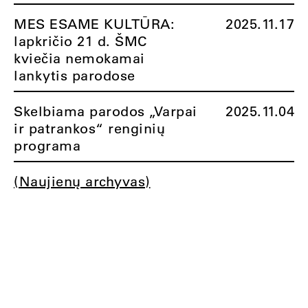
MES ESAME KULTŪRA:
2025.11.17
lapkričio 21 d. ŠMC
kviečia nemokamai
lankytis parodose
Skelbiama parodos „Varpai
2025.11.04
ir patrankos“ renginių
programa
(Naujienų archyvas)