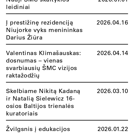
leidiniai
Į prestižinę rezidenciją
2026.04.16
Niujorke vyks menininkas
Darius Žiūra
Valentinas Klimašauskas:
2026.04.14
dosnumas – vienas
svarbiausių ŠMC vizijos
raktažodžių
Skelbiame Nikitą Kadaną
2026.03.10
ir Natalią Sielewicz 16-
osios Baltijos trienalės
kuratoriais
Žvilgsnis į edukacijos
2026.01.22