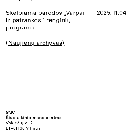
Skelbiama parodos „Varpai
2025.11.04
ir patrankos“ renginių
programa
(Naujienų archyvas)
ŠMC
Šiuolaikinio meno centras
Vokiečių g. 2
LT–01130 Vilnius