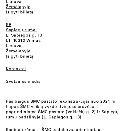
Lietuva
Žemėlapyje
Įsigyti bilietą
SR
Sapiegų rūmai
L. Sapiegos g. 13,
LT–10312 Vilnius
Lietuva
Žemėlapyje
Įsigyti bilietą
Kontaktai
Svetainės medis
Pasibaigus ŠMC pastato rekonstrukcijai nuo 2024 m.
liepos ŠMC veiklą vykdo dviejose erdvėse –
pagrindiniame ŠMC pastate (Vokiečių g. 2) ir Sapiegų
rūmų padalinyje (L. Sapiegos g. 13).
Sapiegų rūmai
– ŠMC padalinys, orientuotas į