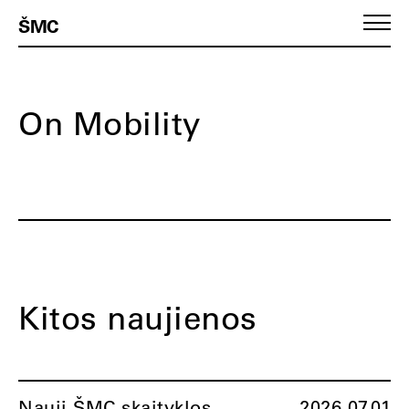
ŠMC
On Mobility
Kitos naujienos
Nauji ŠMC skaityklos
2026.07.01