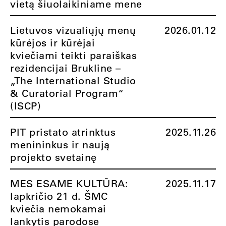
vietą šiuolaikiniame mene
Lietuvos vizualiųjų menų
2026.01.12
kūrėjos ir kūrėjai
kviečiami teikti paraiškas
rezidencijai Brukline –
„The International Studio
& Curatorial Program“
(ISCP)
PIT pristato atrinktus
2025.11.26
menininkus ir naują
projekto svetainę
MES ESAME KULTŪRA:
2025.11.17
lapkričio 21 d. ŠMC
kviečia nemokamai
lankytis parodose