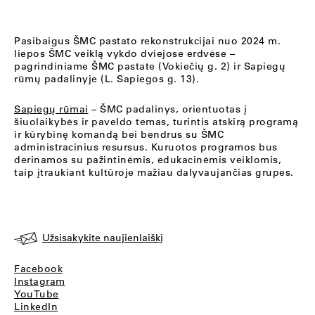
Pasibaigus ŠMC pastato rekonstrukcijai nuo 2024 m.
liepos ŠMC veiklą vykdo dviejose erdvėse –
pagrindiniame ŠMC pastate (Vokiečių g. 2) ir Sapiegų
rūmų padalinyje (L. Sapiegos g. 13).
Sapiegų rūmai
– ŠMC padalinys, orientuotas į
šiuolaikybės ir paveldo temas, turintis atskirą programą
ir kūrybinę komandą bei bendrus su ŠMC
administracinius resursus. Kuruotos programos bus
derinamos su pažintinėmis, edukacinėmis veiklomis,
taip įtraukiant kultūroje mažiau dalyvaujančias grupes.
Užsisakykite naujienlaiškį
Facebook
Instagram
YouTube
LinkedIn