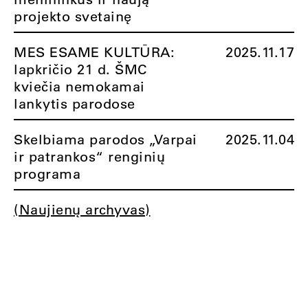
projekto svetainę
MES ESAME KULTŪRA:
2025.11.17
lapkričio 21 d. ŠMC
kviečia nemokamai
lankytis parodose
Skelbiama parodos „Varpai
2025.11.04
ir patrankos“ renginių
programa
(Naujienų archyvas)