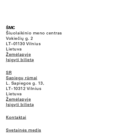
ŠMC
Šiuolaikinio meno centras
Vokiečių g. 2
LT–01130 Vilnius
Lietuva
Žemėlapyje
Įsigyti bilietą
SR
Sapiegų rūmai
L. Sapiegos g. 13,
LT–10312 Vilnius
Lietuva
Žemėlapyje
Įsigyti bilietą
Kontaktai
Svetainės medis