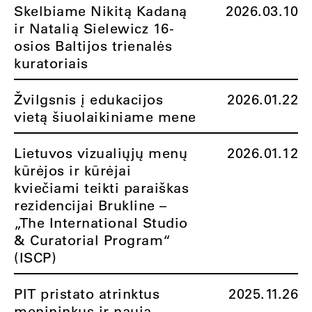
Skelbiame Nikitą Kadaną
2026.03.10
ir Natalią Sielewicz 16-
osios Baltijos trienalės
kuratoriais
Žvilgsnis į edukacijos
2026.01.22
vietą šiuolaikiniame mene
Lietuvos vizualiųjų menų
2026.01.12
kūrėjos ir kūrėjai
kviečiami teikti paraiškas
rezidencijai Brukline –
„The International Studio
& Curatorial Program“
(ISCP)
PIT pristato atrinktus
2025.11.26
menininkus ir naują