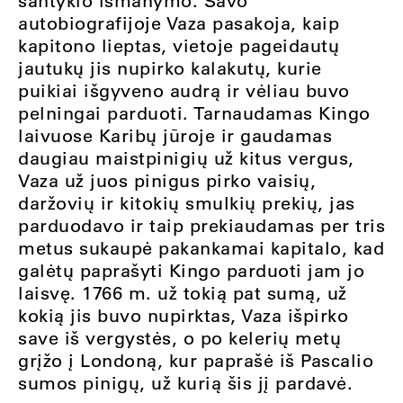
santykio išmanymo. Savo
autobiografijoje Vaza pasakoja, kaip
kapitono lieptas, vietoje pageidautų
jautukų jis nupirko kalakutų, kurie
puikiai išgyveno audrą ir vėliau buvo
pelningai parduoti. Tarnaudamas Kingo
laivuose Karibų jūroje ir gaudamas
daugiau maistpinigių už kitus vergus,
Vaza už juos pinigus pirko vaisių,
daržovių ir kitokių smulkių prekių, jas
parduodavo ir taip prekiaudamas per tris
metus sukaupė pakankamai kapitalo, kad
galėtų paprašyti Kingo parduoti jam jo
laisvę. 1766 m. už tokią pat sumą, už
kokią jis buvo nupirktas, Vaza išpirko
save iš vergystės, o po kelerių metų
grįžo į Londoną, kur paprašė iš Pascalio
sumos pinigų, už kurią šis jį pardavė.