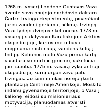
1768 m. vasarį Londone Gustavas Vaza
šventė savo naujojo darbdavio daktaro
Čarlzo Irvingo eksperimentų, paverčiant
jūros vandenį geriamu, sėkmę. Irvingą
Vaza lydėjo dviejose kelionėse. 1773 m.
vasarą jis dalyvavo Karališkojoje Arkties
ekspedicijoje, kurios metu buvo
mėginama rasti naują vandens kelią į
Indiją. Kelionės metu Vaza pirmą kartą
susidūrė su mirties grėsme, sukėlusia
jam siaubą. 1775 m. vasarą vyko antroji
ekspedicija, kurią organizavo pats
Irvingas. Jo šeimininkas norėjo įkurti
plantaciją Centrinėje Amerikoje, Moskito
indėnų gyvenamoje teritorijoje, o Vaza į
kelionę leidosi su misionieriaus
motyvacija, planuodamas atversti