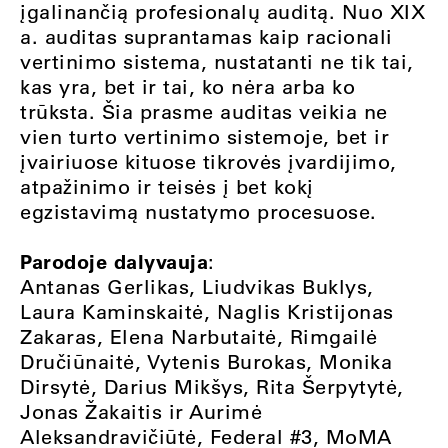
įgalinančią profesionalų auditą. Nuo XIX
a. auditas suprantamas kaip racionali
vertinimo sistema, nustatanti ne tik tai,
kas yra, bet ir tai, ko nėra arba ko
trūksta. Šia prasme auditas veikia ne
vien turto vertinimo sistemoje, bet ir
įvairiuose kituose tikrovės įvardijimo,
atpažinimo ir teisės į bet kokį
egzistavimą nustatymo procesuose.
Parodoje dalyvauja
:
Antanas Gerlikas, Liudvikas Buklys,
Laura Kaminskaitė, Naglis Kristijonas
Zakaras, Elena Narbutaitė, Rimgailė
Dručiūnaitė, Vytenis Burokas, Monika
Dirsytė, Darius Mikšys, Rita Šerpytytė,
Jonas Žakaitis ir Aurimė
Aleksandravičiūtė, Federal #3, MoMA