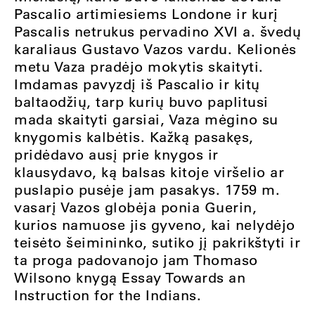
Pascalio artimiesiems Londone ir kurį
Pascalis netrukus pervadino XVI a. švedų
karaliaus Gustavo Vazos vardu. Kelionės
metu Vaza pradėjo mokytis skaityti.
Imdamas pavyzdį iš Pascalio ir kitų
baltaodžių, tarp kurių buvo paplitusi
mada skaityti garsiai, Vaza mėgino su
knygomis kalbėtis. Kažką pasakęs,
pridėdavo ausį prie knygos ir
klausydavo, ką balsas kitoje viršelio ar
puslapio pusėje jam pasakys. 1759 m.
vasarį Vazos globėja ponia Guerin,
kurios namuose jis gyveno, kai nelydėjo
teisėto šeimininko, sutiko jį pakrikštyti ir
ta proga padovanojo jam Thomaso
Wilsono knygą Essay Towards an
Instruction for the Indians.