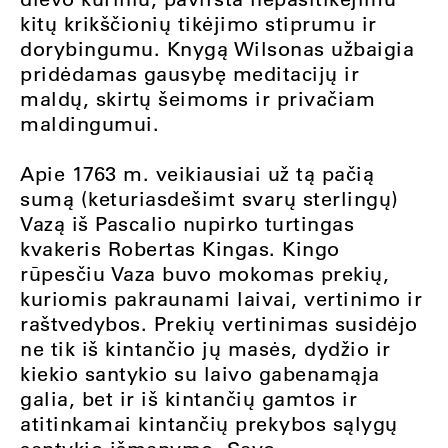
kitų krikščionių tikėjimo stiprumu ir
dorybingumu. Knygą Wilsonas užbaigia
pridėdamas gausybę meditacijų ir
maldų, skirtų šeimoms ir privačiam
maldingumui.
Apie 1763 m. veikiausiai už tą pačią
sumą (keturiasdešimt svarų sterlingų)
Vazą iš Pascalio nupirko turtingas
kvakeris Robertas Kingas. Kingo
rūpesčiu Vaza buvo mokomas prekių,
kuriomis pakraunami laivai, vertinimo ir
raštvedybos. Prekių vertinimas susidėjo
ne tik iš kintančio jų masės, dydžio ir
kiekio santykio su laivo gabenamąja
galia, bet ir iš kintančių gamtos ir
atitinkamai kintančių prekybos sąlygų