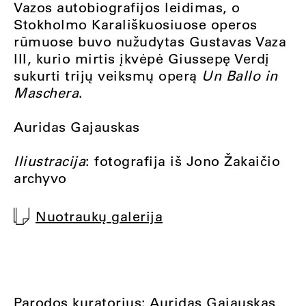
Vazos autobiografijos leidimas, o
Stokholmo Karališkuosiuose operos
rūmuose buvo nužudytas Gustavas Vaza
III, kurio mirtis įkvėpė Giussepę Verdį
sukurti trijų veiksmų operą
Un Ballo in
Maschera
.
Auridas Gajauskas
Iliustracija
: fotografija iš Jono Žakaičio
archyvo
Nuotraukų galerija
Parodos kuratorius: Auridas Gajauskas