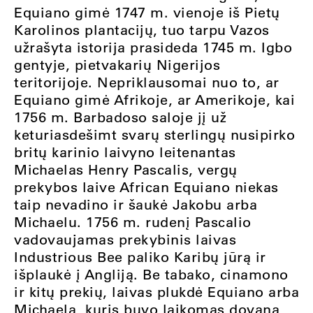
Equiano gimė 1747 m. vienoje iš Pietų
Karolinos plantacijų, tuo tarpu Vazos
užrašyta istorija prasideda 1745 m. Igbo
gentyje, pietvakarių Nigerijos
teritorijoje. Nepriklausomai nuo to, ar
Equiano gimė Afrikoje, ar Amerikoje, kai
1756 m. Barbadoso saloje jį už
keturiasdešimt svarų sterlingų nusipirko
britų karinio laivyno leitenantas
Michaelas Henry Pascalis, vergų
prekybos laive African Equiano niekas
taip nevadino ir šaukė Jakobu arba
Michaelu. 1756 m. rudenį Pascalio
vadovaujamas prekybinis laivas
Industrious Bee paliko Karibų jūrą ir
išplaukė į Angliją. Be tabako, cinamono
ir kitų prekių, laivas plukdė Equiano arba
Michaelą, kuris buvo laikomas dovana