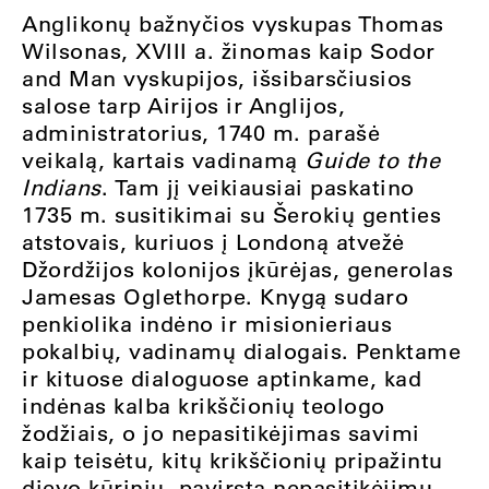
Anglikonų bažnyčios vyskupas Thomas
Wilsonas, XVIII a. žinomas kaip Sodor
and Man vyskupijos, išsibarsčiusios
salose tarp Airijos ir Anglijos,
administratorius, 1740 m. parašė
veikalą, kartais vadinamą
Guide to the
Indians
. Tam jį veikiausiai paskatino
1735 m. susitikimai su Šerokių genties
atstovais, kuriuos į Londoną atvežė
Džordžijos kolonijos įkūrėjas, generolas
Jamesas Oglethorpe. Knygą sudaro
penkiolika indėno ir misionieriaus
pokalbių, vadinamų dialogais. Penktame
ir kituose dialoguose aptinkame, kad
indėnas kalba krikščionių teologo
žodžiais, o jo nepasitikėjimas savimi
kaip teisėtu, kitų krikščionių pripažintu
dievo kūriniu, pavirsta nepasitikėjimu