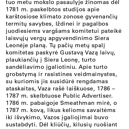
tuo metu mokslo pasaulyje žinomas dėl
1781 m. paskelbtos studijos apie
karštosiose klimato zonose gyvenančių
termitų savybes, Iždinei ir pagalbos
juodiesiems vargšams komitetui pateikė
laisvųjų vergų apgyvendinimo Siera
Leonėje planą. Tų pačių metų spalį
komitetas paskyrė Gustavą Vazą laivų,
plaukiančių į Siera Leonę, turto
sandėliavimo įgaliotiniu. Apie turto
grobstymą ir rasistines veidmainystes,
su kuriomis jis susidūrė rengdamas
ataskaitas, Vaza rašė laiškuose, 1786 –
1787 m. skelbtuose Public Advertiser.
1786 m. pabaigoje Smeathman mirė, o
1787 m. kovą, likus kelioms savaitėms
iki išvykimo, Vazos įgaliojimai buvo
sustabdyti. Dėl kliūčių, kilusių ruošiant