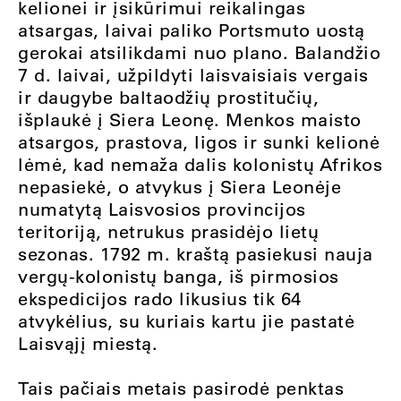
kelionei ir įsikūrimui reikalingas
atsargas, laivai paliko Portsmuto uostą
gerokai atsilikdami nuo plano. Balandžio
7 d. laivai, užpildyti laisvaisiais vergais
ir daugybe baltaodžių prostitučių,
išplaukė į Siera Leonę. Menkos maisto
atsargos, prastova, ligos ir sunki kelionė
lėmė, kad nemaža dalis kolonistų Afrikos
nepasiekė, o atvykus į Siera Leonėje
numatytą Laisvosios provincijos
teritoriją, netrukus prasidėjo lietų
sezonas. 1792 m. kraštą pasiekusi nauja
vergų-kolonistų banga, iš pirmosios
ekspedicijos rado likusius tik 64
atvykėlius, su kuriais kartu jie pastatė
Laisvąjį miestą.
Tais pačiais metais pasirodė penktas