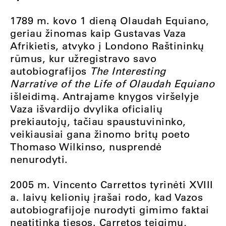
1789 m. kovo 1 dieną Olaudah Equiano,
geriau žinomas kaip Gustavas Vaza
Afrikietis, atvyko į Londono Raštininkų
rūmus, kur užregistravo savo
autobiografijos
The Interesting
Narrative of the Life of Olaudah Equiano
išleidimą. Antrajame knygos viršelyje
Vaza išvardijo dvylika oficialių
prekiautojų, tačiau spaustuvininko,
veikiausiai gana žinomo britų poeto
Thomaso Wilkinso, nusprendė
nenurodyti.
2005 m. Vincento Carrettos tyrinėti XVIII
a. laivų kelionių įrašai rodo, kad Vazos
autobiografijoje nurodyti gimimo faktai
neatitinka tiesos. Carretos teigimu,