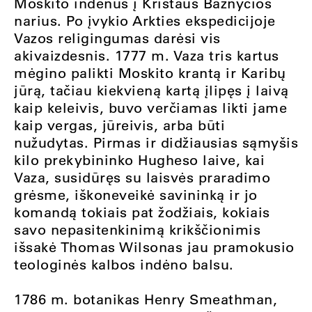
Moskito indėnus į Kristaus Bažnyčios
narius. Po įvykio Arkties ekspedicijoje
Vazos religingumas darėsi vis
akivaizdesnis. 1777 m. Vaza tris kartus
mėgino palikti Moskito krantą ir Karibų
jūrą, tačiau kiekvieną kartą įlipęs į laivą
kaip keleivis, buvo verčiamas likti jame
kaip vergas, jūreivis, arba būti
nužudytas. Pirmas ir didžiausias sąmyšis
kilo prekybininko Hugheso laive, kai
Vaza, susidūręs su laisvės praradimo
grėsme, iškoneveikė savininką ir jo
komandą tokiais pat žodžiais, kokiais
savo nepasitenkinimą krikščionimis
išsakė Thomas Wilsonas jau pramokusio
teologinės kalbos indėno balsu.
1786 m. botanikas Henry Smeathman,