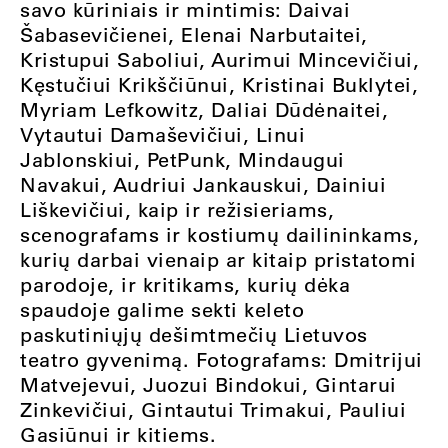
savo kūriniais ir mintimis: Daivai
Šabasevičienei, Elenai Narbutaitei,
Kristupui Saboliui, Aurimui Mincevičiui,
Kęstučiui Krikščiūnui, Kristinai Buklytei,
Myriam Lefkowitz, Daliai Dūdėnaitei,
Vytautui Damaševičiui, Linui
Jablonskiui, PetPunk, Mindaugui
Navakui, Audriui Jankauskui, Dainiui
Liškevičiui, kaip ir režisieriams,
scenografams ir kostiumų dailininkams,
kurių darbai vienaip ar kitaip pristatomi
parodoje, ir kritikams, kurių dėka
spaudoje galime sekti keleto
paskutiniųjų dešimtmečių Lietuvos
teatro gyvenimą. Fotografams: Dmitrijui
Matvejevui, Juozui Bindokui, Gintarui
Zinkevičiui, Gintautui Trimakui, Pauliui
Gasiūnui ir kitiems.