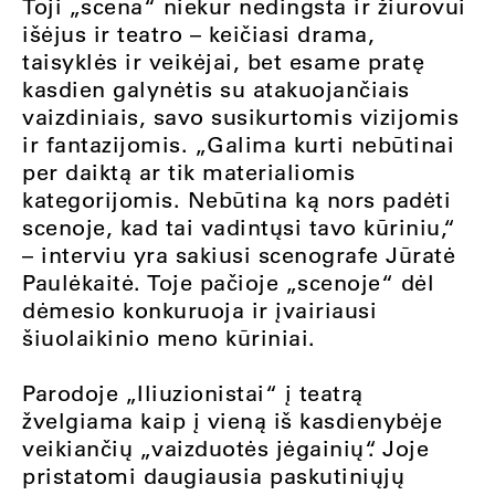
Toji „scena“ niekur nedingsta ir žiūrovui
išėjus ir teatro – keičiasi drama,
taisyklės ir veikėjai, bet esame pratę
kasdien galynėtis su atakuojančiais
vaizdiniais, savo susikurtomis vizijomis
ir fantazijomis. „Galima kurti nebūtinai
per daiktą ar tik materialiomis
kategorijomis. Nebūtina ką nors padėti
scenoje, kad tai vadintųsi tavo kūriniu,“
– interviu yra sakiusi scenografe Jūratė
Paulėkaitė. Toje pačioje „scenoje“ dėl
dėmesio konkuruoja ir įvairiausi
šiuolaikinio meno kūriniai.
Parodoje „Iliuzionistai“ į teatrą
žvelgiama kaip į vieną iš kasdienybėje
veikiančių „vaizduotės jėgainių“. Joje
pristatomi daugiausia paskutiniųjų