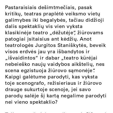
Pastaraisiais dešimtmečiais, pasak
kritikų, teatras praplėtė veiksmo vietų
galimybes iki begalybės, tačiau didžioji
dalis spektaklių vis vien vyksta
klasikinėje teatro „dėžutėje“, žiūrovams
patogiai įsitaisius ant kėdžių. Anot
teatrologės Jurgitos Staniškytės, beveik
visos erdvės jau yra išbandytos ir
„išvaidintos“ ir dabar „teatro kūrėjai
nebeieško naujų vaidybos aikštelių, nes
scena egzistuoja žiūrovo sąmonėje“.
Kaipgi galėtume parodyti, kas vyksta
toje scenografo, režisieriaus ir žiūrovo
drauge sukurtoje scenoje, jei savo
parodų salėje šį kartą negalime parodyti
nei vieno spektaklio?