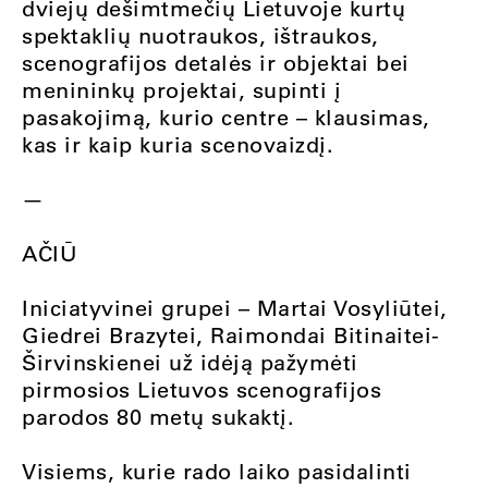
dviejų dešimtmečių Lietuvoje kurtų
spektaklių nuotraukos, ištraukos,
scenografijos detalės ir objektai bei
menininkų projektai, supinti į
pasakojimą, kurio centre – klausimas,
kas ir kaip kuria scenovaizdį.
—
AČIŪ
Iniciatyvinei grupei – Martai Vosyliūtei,
Giedrei Brazytei, Raimondai Bitinaitei-
Širvinskienei už idėją pažymėti
pirmosios Lietuvos scenografijos
parodos 80 metų sukaktį.
Visiems, kurie rado laiko pasidalinti