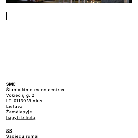
ŠMC
Šiuolaikinio meno centras
Vokiečių g. 2
LT–01130 Vilnius
Lietuva
Žemėlapyje
Įsigyti bilietą
SR
Sapiegų rūmai