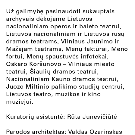
Už galimybę pasinaudoti sukauptais
archyvais dėkojame Lietuvos
nacionaliniam operos ir baleto teatrui,
Lietuvos nacionaliniam ir Lietuvos rusų
dramos teatrams, Vilniaus Jaunimo ir
Mažajam teatrams, Menų faktūrai, Meno
fortui, Menų spaustuvės infotekai,
Oskaro Koršunovo – Vilniaus miesto
teatrui, Šiaulių dramos teatrui,
Nacionaliniam Kauno dramos teatrui,
Juozo Miltinio palikimo studijų centrui,
Lietuvos teatro, muzikos ir kino
muziejui.
Kuratorių asistentė: Rūta Junevičiūtė
Parodos architektas: Valdas Ozarinskas