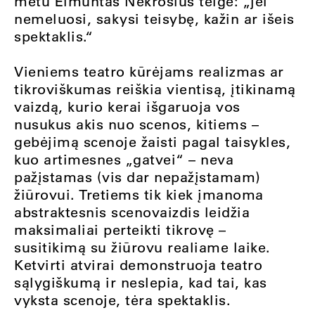
metu Eimuntas Nekrošius teigė: „jei
nemeluosi, sakysi teisybę, kažin ar išeis
spektaklis.“
Vieniems teatro kūrėjams realizmas ar
tikroviškumas reiškia vientisą, įtikinamą
vaizdą, kurio kerai išgaruoja vos
nusukus akis nuo scenos, kitiems –
gebėjimą scenoje žaisti pagal taisykles,
kuo artimesnes „gatvei“ – neva
pažįstamas (vis dar nepažįstamam)
žiūrovui. Tretiems tik kiek įmanoma
abstraktesnis scenovaizdis leidžia
maksimaliai perteikti tikrovę –
susitikimą su žiūrovu realiame laike.
Ketvirti atvirai demonstruoja teatro
sąlygiškumą ir neslepia, kad tai, kas
vyksta scenoje, tėra spektaklis.