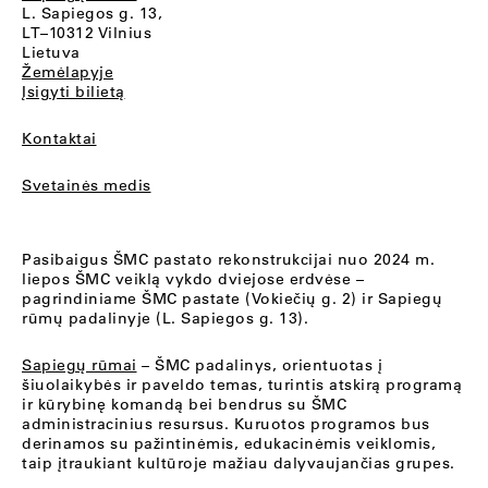
L. Sapiegos g. 13,
LT–10312 Vilnius
Lietuva
Žemėlapyje
Įsigyti bilietą
Kontaktai
Svetainės medis
Pasibaigus ŠMC pastato rekonstrukcijai nuo 2024 m.
liepos ŠMC veiklą vykdo dviejose erdvėse –
pagrindiniame ŠMC pastate (Vokiečių g. 2) ir Sapiegų
rūmų padalinyje (L. Sapiegos g. 13).
Sapiegų rūmai
– ŠMC padalinys, orientuotas į
šiuolaikybės ir paveldo temas, turintis atskirą programą
ir kūrybinę komandą bei bendrus su ŠMC
administracinius resursus. Kuruotos programos bus
derinamos su pažintinėmis, edukacinėmis veiklomis,
taip įtraukiant kultūroje mažiau dalyvaujančias grupes.