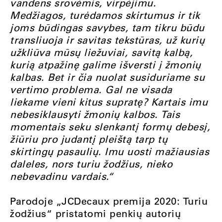
vandens srovėmis, virpėjimu.
Medžiagos, turėdamos skirtumus ir tik
joms būdingas savybes, tam tikru būdu
transliuoja ir savitas tekstūras, už kurių
užkliūva mūsų liežuviai, savitą kalbą,
kurią atpažinę galime išversti į žmonių
kalbas. Bet ir čia nuolat susiduriame su
vertimo problema. Gal ne visada
liekame vieni kitus supratę?
Kartais imu
nebesiklausyti žmonių kalbos. Tais
momentais seku slenkantį formų debesį,
žiūriu pro judantį pleištą tarp tų
skirtingų pasaulių. Imu uosti mažiausias
daleles, nors turiu žodžius, nieko
nebevadinu vardais.“
Parodoje „JCDecaux premija 2020: Turiu
žodžius“ pristatomi penkių autorių