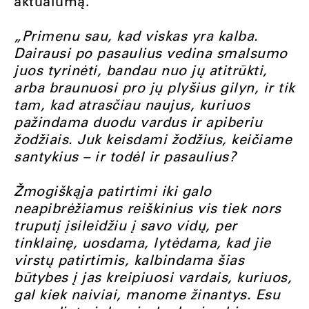
aktualumą.
„Primenu sau, kad viskas yra kalba.
Dairausi po pasaulius vedina smalsumo
juos tyrinėti, bandau nuo jų atitrūkti,
arba braunuosi pro jų plyšius gilyn, ir tik
tam, kad atrasčiau naujus, kuriuos
pažindama duodu vardus ir apiberiu
žodžiais. Juk keisdami žodžius, keičiame
santykius – ir todėl ir pasaulius?
Žmogiškąja patirtimi iki galo
neapibrėžiamus reiškinius vis tiek nors
truputį įsileidžiu į savo vidų, per
tinklainę, uosdama, lytėdama, kad jie
virstų patirtimis, kalbindama šias
būtybes į jas kreipiuosi vardais, kuriuos,
gal kiek naiviai, manome žinantys. Esu