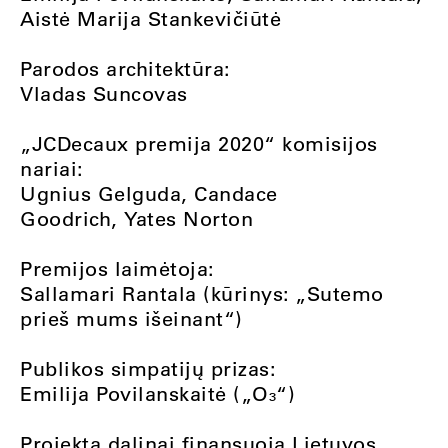
Aistė Marija Stankevičiūtė
Parodos architektūra:
Vladas Suncovas
„JCDecaux premija 2020“ komisijos
nariai:
Ugnius Gelguda, Candace
Goodrich, Yates Norton
Premijos laimėtoja:
Sallamari Rantala (kūrinys: „Sutemo
prieš mums išeinant“)
Publikos simpatijų prizas:
Emilija Povilanskaitė („O₃“)
Projektą dalinai finansuoja Lietuvos