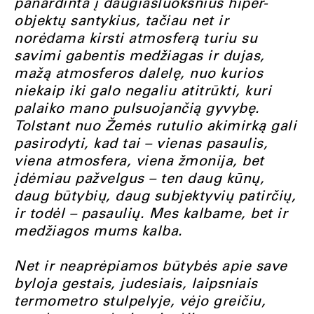
panardinta į daugiasluoksnius hiper-
objektų santykius, tačiau net ir
norėdama kirsti atmosferą turiu su
savimi gabentis medžiagas ir dujas,
mažą atmosferos dalelę, nuo kurios
niekaip iki galo negaliu atitrūkti, kuri
palaiko mano pulsuojančią gyvybę.
Tolstant nuo Žemės rutulio akimirką gali
pasirodyti, kad tai – vienas pasaulis,
viena atmosfera, viena žmonija, bet
įdėmiau pažvelgus – ten daug kūnų,
daug būtybių, daug subjektyvių patirčių,
ir todėl – pasaulių. Mes kalbame, bet ir
medžiagos mums kalba.
Net ir neaprėpiamos būtybės apie save
byloja gestais, judesiais, laipsniais
termometro stulpelyje, vėjo greičiu,