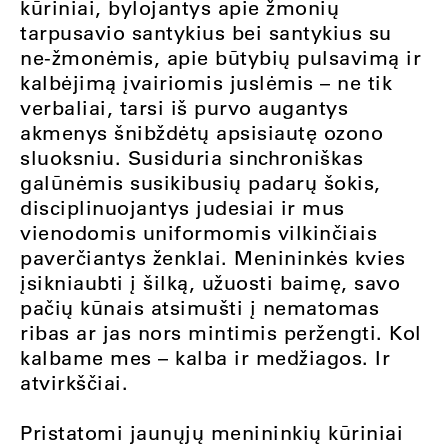
kūriniai, bylojantys apie žmonių
tarpusavio santykius bei santykius su
ne-žmonėmis, apie būtybių pulsavimą ir
kalbėjimą įvairiomis juslėmis – ne tik
verbaliai, tarsi iš purvo augantys
akmenys šnibždėtų apsisiautę ozono
sluoksniu. Susiduria sinchroniškas
galūnėmis susikibusių padarų šokis,
disciplinuojantys judesiai ir mus
vienodomis uniformomis vilkinčiais
paverčiantys ženklai. Menininkės kvies
įsikniaubti į šilką, užuosti baimę, savo
pačių kūnais atsimušti į nematomas
ribas ar jas nors mintimis peržengti. Kol
kalbame mes – kalba ir medžiagos. Ir
atvirkščiai.
Pristatomi jaunųjų menininkių kūriniai