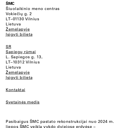
ŠMC
Šiuolaikinio meno centras
Vokiečių g. 2
LT–01130 Vilnius
Lietuva
Žemėlapyje
Įsigyti bilietą
SR
Sapiegų rūmai
L. Sapiegos g. 13,
LT–10312 Vilnius
Lietuva
Žemėlapyje
Įsigyti bilietą
Kontaktai
Svetainės medis
Pasibaigus ŠMC pastato rekonstrukcijai nuo 2024 m.
liepos ŠMC veiklą vykdo dviejose erdvėse –