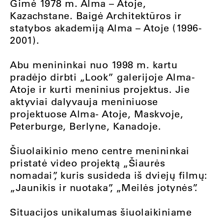
Gimė 1978 m. Alma – Atoje,
Kazachstane. Baigė Architektūros ir
statybos akademiją Alma – Atoje (1996-
2001).
Abu menininkai nuo 1998 m. kartu
pradėjo dirbti „Look” galerijoje Alma-
Atoje ir kurti meninius projektus. Jie
aktyviai dalyvauja meniniuose
projektuose Alma- Atoje, Maskvoje,
Peterburge, Berlyne, Kanadoje.
Šiuolaikinio meno centre menininkai
pristatė video projektą „Šiaurės
nomadai”, kuris susideda iš dviejų filmų:
„Jaunikis ir nuotaka”, „Meilės jotynės”.
Situacijos unikalumas šiuolaikiniame