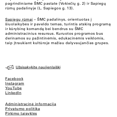
pagrindiniame ŠMC pastate (Vokiečių g. 2) ir Sapiegų
rūmų padalinyje (L. Sapiegos g. 13).
Sapiegų rūmai
– ŠMC padalinys, orientuotas į
šiuolaikybės ir paveldo temas, turintis atskirą programą
ir kūrybinę komandą bei bendrus su ŠMC
administracinius resursus. Kuruotos programos bus
derinamos su pažintinėmis, edukacinėmis veiklomis,
taip įtraukiant kultūroje mažiau dalyvaujančias grupes.
Užsisakykite naujienlaiškį
Facebook
Instagram
YouTube
LinkedIn
Administracinė informacija
Privatumo politika
Pirkimo taisyklės