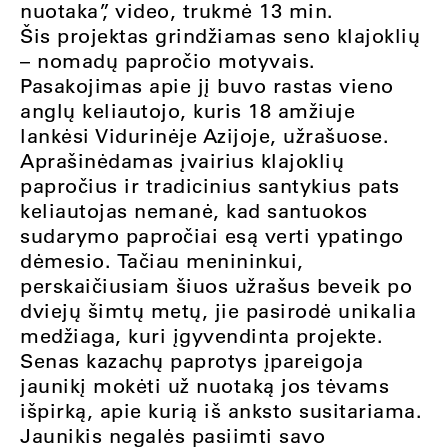
nuotaka”, video, trukmė 13 min.
Šis projektas grindžiamas seno klajoklių
– nomadų papročio motyvais.
Pasakojimas apie jį buvo rastas vieno
anglų keliautojo, kuris 18 amžiuje
lankėsi Vidurinėje Azijoje, užrašuose.
Aprašinėdamas įvairius klajoklių
papročius ir tradicinius santykius pats
keliautojas nemanė, kad santuokos
sudarymo papročiai esą verti ypatingo
dėmesio. Tačiau menininkui,
perskaičiusiam šiuos užrašus beveik po
dviejų šimtų metų, jie pasirodė unikalia
medžiaga, kuri įgyvendinta projekte.
Senas kazachų paprotys įpareigoja
jaunikį mokėti už nuotaką jos tėvams
išpirką, apie kurią iš anksto susitariama.
Jaunikis negalės pasiimti savo