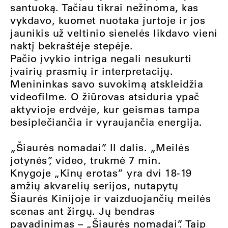
santuoką. Tačiau tikrai nežinoma, kas
vykdavo, kuomet nuotaka jurtoje ir jos
jaunikis už veltinio sienelės likdavo vieni
naktį bekraštėje stepėje.
Pačio įvykio intriga negali nesukurti
įvairių prasmių ir interpretacijų.
Menininkas savo suvokimą atskleidžia
videofilme. O žiūrovas atsiduria ypač
aktyvioje erdvėje, kur geismas tampa
besiplečiančia ir vyraujančia energija.
„Šiaurės nomadai”. II dalis. „Meilės
jotynės”, video, trukmė 7 min.
Knygoje „Kinų erotas” yra dvi 18-19
amžių akvarelių serijos, nutapytų
Šiaurės Kinijoje ir vaizduojančių meilės
scenas ant žirgų. Jų bendras
pavadinimas – „Šiaurės nomadai”. Taip