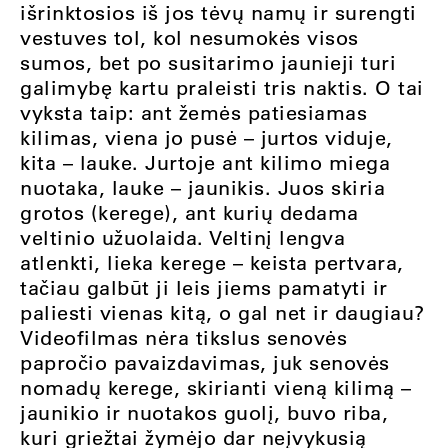
išrinktosios iš jos tėvų namų ir surengti
vestuves tol, kol nesumokės visos
sumos, bet po susitarimo jaunieji turi
galimybę kartu praleisti tris naktis. O tai
vyksta taip: ant žemės patiesiamas
kilimas, viena jo pusė – jurtos viduje,
kita – lauke. Jurtoje ant kilimo miega
nuotaka, lauke – jaunikis. Juos skiria
grotos (kerege), ant kurių dedama
veltinio užuolaida. Veltinį lengva
atlenkti, lieka kerege – keista pertvara,
tačiau galbūt ji leis jiems pamatyti ir
paliesti vienas kitą, o gal net ir daugiau?
Videofilmas nėra tikslus senovės
papročio pavaizdavimas, juk senovės
nomadų kerege, skirianti vieną kilimą –
jaunikio ir nuotakos guolį, buvo riba,
kuri griežtai žymėjo dar neįvykusią