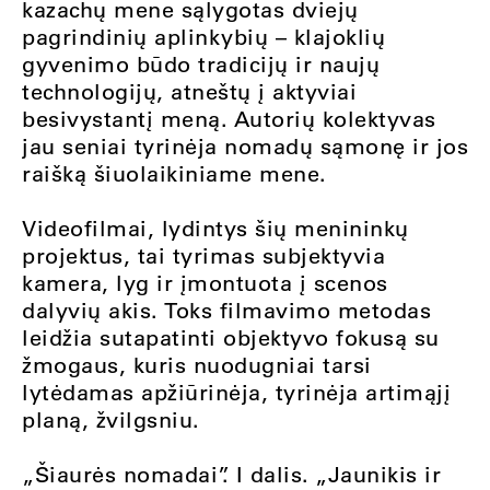
kazachų mene sąlygotas dviejų
pagrindinių aplinkybių – klajoklių
gyvenimo būdo tradicijų ir naujų
technologijų, atneštų į aktyviai
besivystantį meną. Autorių kolektyvas
jau seniai tyrinėja nomadų sąmonę ir jos
raišką šiuolaikiniame mene.
Videofilmai, lydintys šių menininkų
projektus, tai tyrimas subjektyvia
kamera, lyg ir įmontuota į scenos
dalyvių akis. Toks filmavimo metodas
leidžia sutapatinti objektyvo fokusą su
žmogaus, kuris nuodugniai tarsi
lytėdamas apžiūrinėja, tyrinėja artimąjį
planą, žvilgsniu.
„Šiaurės nomadai”. I dalis. „Jaunikis ir