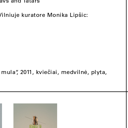
lavs and Tatars“
ilniuje kuratore Monika Lipšic:
.
mula“, 2011, kviečiai, medvilnė, plyta,