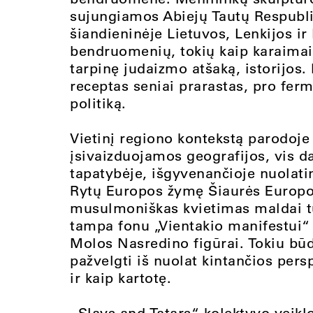
sujungiamos Abiejų Tautų Respublik
šiandieninėje Lietuvos, Lenkijos ir
bendruomenių, tokių kaip karaimai, 
tarpinę judaizmo atšaką, istorijos.
receptas seniai prarastas, pro ferme
politiką.
Vietinį regiono kontekstą parodoje 
įsivaizduojamos geografijos, vis d
tapatybėje, išgyvenančioje nuolati
Rytų Europos žymę Šiaurės Europo
musulmoniškas kvietimas maldai tu
tampa fonu „Vientakio manifestui“ 
Molos Nasredino figūrai. Tokiu būdu
pažvelgti iš nuolat kintančios persp
ir kaip kartotę.
„Slavs and Tatars“ kolektyvo veikl