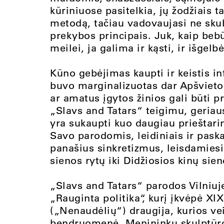
kūriniuose pasitelkia, jų žodžiais 
metodą, tačiau vadovaujasi ne skub
prekybos principais. Juk, kaip bebū
meilei, ja galima ir kąsti, ir išgelbė
Kūno gebėjimas kaupti ir keistis i
buvo marginalizuotas dar Apšvieto
ar amatus įgytos žinios gali būti p
„Slavs and Tatars“ teigimu, geriau
yra sukaupti kuo daugiau prieštari
Savo parodomis, leidiniais ir paska
panašius sinkretizmus, leisdamiesi
sienos rytų iki Didžiosios kinų sie
„Slavs and Tatars“ parodos Vilniuje
„Rauginta politika“, kurį įkvėpė XI
(„Nenaudėlių“) draugija, kurios vei
bendruomenė. Menininkų skulptūrose