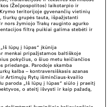
os (Žečpospolitos) laikotarpio ir
 Krymo teritorijoje gyvenančių vietinių
tiurkų grupės tauta, išpažįstanti
 Ir nors žymiojo Trakų rauginto agurko
ntacijos filtrą puikiai galima stebėti ir
„Iš lūpų į lūpas“ įkūnija
ar menkai pripažįstamos baltiškoje
nius pokyčius, o šiuo metu keičiančios
s priedanga. Parodoje skamba
rkų kalba – kontraversiškasis azanas
ir Artimųjų Rytų išminčiaus-kvailio
 paroda „Iš lūpų į lūpas“ siūlo į praeitį
ektyvos, o ateitį išvysti ir kaip pažadą,
os dešimtmetį žyminčioje keliaujančioje