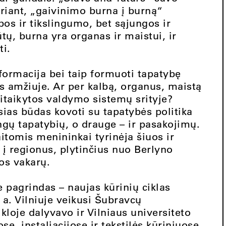
tariant, „gaivinimo burna į burną“
os ir tikslingumo, bet sąjungos ir
tų, burna yra organas ir maistui, ir
ti.
nformacija bei taip formuoti tapatybę
s amžiuje. Ar per kalbą, organus, maistą
ritaikytos valdymo sistemų srityje?
sias būdas kovoti su tapatybės politika
ngų tapatybių, o drauge – ir pasakojimų.
itomis menininkai tyrinėja šiuos ir
 į regionus, plytinčius nuo Berlyno
nos vakarų.
 pagrindas – naujas kūrinių ciklas
X a. Vilniuje veikusi Šubravcų
kloje dalyvavo ir Vilniaus universiteto
, instaliacijose ir tekstilės kūriniuose