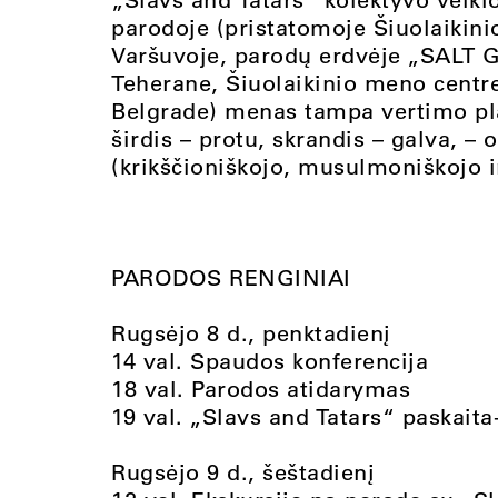
parodoje (pristatomoje Šiuolaiki
Varšuvoje, parodų erdvėje „SALT G
Teherane, Šiuolaikinio meno centre
Belgrade) menas tampa vertimo pla
širdis – protu, skrandis – galva, –
(krikščioniškojo, musulmoniškojo i
PARODOS RENGINIAI
Rugsėjo 8 d., penktadienį
14 val. Spaudos konferencija
18 val. Parodos atidarymas
19 val. „Slavs and Tatars“ paskait
Rugsėjo 9 d., šeštadienį