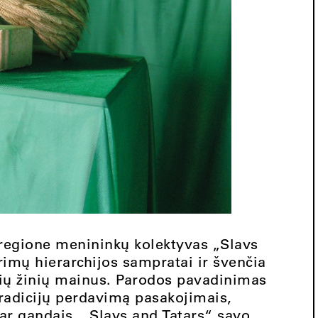
 regione menininkų kolektyvas „Slavs
rimų hierarchijos sampratai ir švenčia
šių žinių mainus. Parodos pavadinimas
 tradicijų perdavimą pasakojimais,
ar gandais. „Slavs and Tatars“ savo