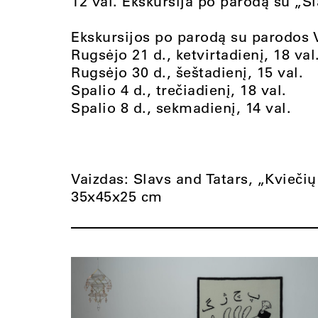
12 val. Ekskursija po parodą su „S
Ekskursijos po parodą su parodos V
Rugsėjo 21 d., ketvirtadienį, 18 val
Rugsėjo 30 d., šeštadienį, 15 val.
Spalio 4 d., trečiadienį, 18 val.
Spalio 8 d., sekmadienį, 14 val.
Vaizdas: Slavs and Tatars, „Kviečių 
35x45x25 cm