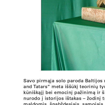
Savo pirmąja solo paroda Baltijos
and Tatars“ meta iššūkį teorinių ty
kūniškąjį bei emocinį pažinimą ir 
nurodo į istorijos ištakas – žodinį
maldomis, šnabždesiais, sąmojais 