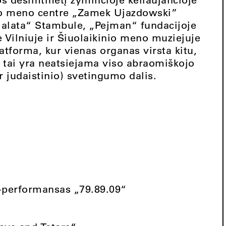
nio meno centre „Zamek Ujazdowski”
alata“ Stambule, „Pejman“ fundacijoje
 Vilniuje ir Šiuolaikinio meno muziejuje
tforma, kur vienas organas virsta kitu,
 o tai yra neatsiejama viso abraomiškojo
r judaistinio) svetingumo dalis.
a-performansas „79.89.09“