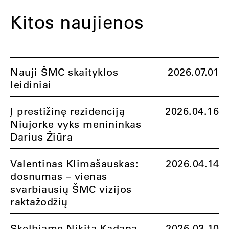
Kitos naujienos
Nauji ŠMC skaityklos
2026.07.01
leidiniai
Į prestižinę rezidenciją
2026.04.16
Niujorke vyks menininkas
Darius Žiūra
Valentinas Klimašauskas:
2026.04.14
dosnumas – vienas
svarbiausių ŠMC vizijos
raktažodžių
Skelbiame Nikitą Kadaną
2026.03.10