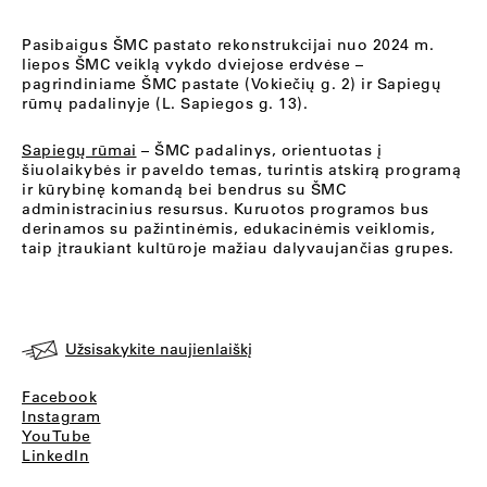
Pasibaigus ŠMC pastato rekonstrukcijai nuo 2024 m.
liepos ŠMC veiklą vykdo dviejose erdvėse –
pagrindiniame ŠMC pastate (Vokiečių g. 2) ir Sapiegų
rūmų padalinyje (L. Sapiegos g. 13).
Sapiegų rūmai
– ŠMC padalinys, orientuotas į
šiuolaikybės ir paveldo temas, turintis atskirą programą
ir kūrybinę komandą bei bendrus su ŠMC
administracinius resursus. Kuruotos programos bus
derinamos su pažintinėmis, edukacinėmis veiklomis,
taip įtraukiant kultūroje mažiau dalyvaujančias grupes.
Užsisakykite naujienlaiškį
Facebook
Instagram
YouTube
LinkedIn