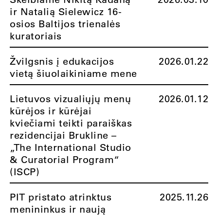
ir Natalią Sielewicz 16-
osios Baltijos trienalės
kuratoriais
Žvilgsnis į edukacijos
2026.01.22
vietą šiuolaikiniame mene
Lietuvos vizualiųjų menų
2026.01.12
kūrėjos ir kūrėjai
kviečiami teikti paraiškas
rezidencijai Brukline –
„The International Studio
& Curatorial Program“
(ISCP)
PIT pristato atrinktus
2025.11.26
menininkus ir naują