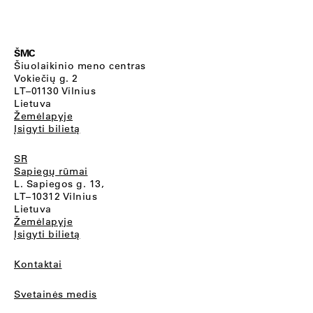
ŠMC
Šiuolaikinio meno centras
Vokiečių g. 2
LT–01130 Vilnius
Lietuva
Žemėlapyje
Įsigyti bilietą
SR
Sapiegų rūmai
L. Sapiegos g. 13,
LT–10312 Vilnius
Lietuva
Žemėlapyje
Įsigyti bilietą
Kontaktai
Svetainės medis