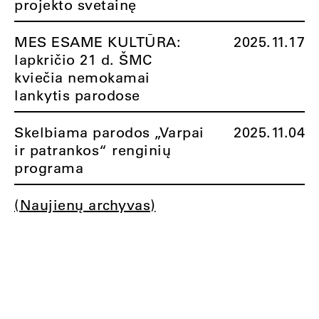
projekto svetainę
MES ESAME KULTŪRA:
2025.11.17
lapkričio 21 d. ŠMC
kviečia nemokamai
lankytis parodose
Skelbiama parodos „Varpai
2025.11.04
ir patrankos“ renginių
programa
(Naujienų archyvas)