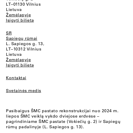
LT–01130 Vilnius
Lietuva
Žemėlapyje
Įsigyti bilietą
SR
Sapiegų rūmai
L. Sapiegos g. 13,
LT–10312 Vilnius
Lietuva
Žemėlapyje
Įsigyti bilietą
Kontaktai
Svetainės medis
Pasibaigus ŠMC pastato rekonstrukcijai nuo 2024 m.
liepos ŠMC veiklą vykdo dviejose erdvėse –
pagrindiniame ŠMC pastate (Vokiečių g. 2) ir Sapiegų
rūmų padalinyje (L. Sapiegos g. 13).