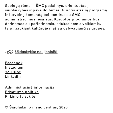
Sapiegų rūmai
– ŠMC padalinys, orientuotas į
šiuolaikybės ir paveldo temas, turintis atskirą programą
ir kūrybinę komandą bei bendrus su ŠMC
administracinius resursus. Kuruotos programos bus
derinamos su pažintinėmis, edukacinėmis veiklomis,
taip įtraukiant kultūroje mažiau dalyvaujančias grupes.
Užsisakykite naujienlaiškį
Facebook
Instagram
YouTube
LinkedIn
Administracinė informacija
Privatumo politika
Pirkimo taisyklės
© Šiuolaikinio meno centras, 2026