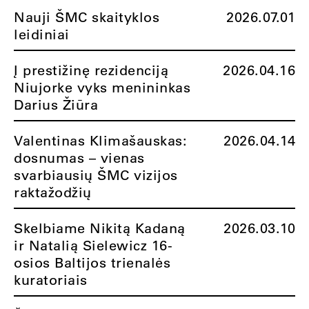
Nauji ŠMC skaityklos
2026.07.01
leidiniai
Į prestižinę rezidenciją
2026.04.16
Niujorke vyks menininkas
Darius Žiūra
Valentinas Klimašauskas:
2026.04.14
dosnumas – vienas
svarbiausių ŠMC vizijos
raktažodžių
Skelbiame Nikitą Kadaną
2026.03.10
ir Natalią Sielewicz 16-
osios Baltijos trienalės
kuratoriais