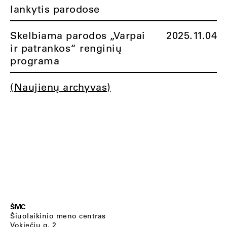
lankytis parodose
Skelbiama parodos „Varpai
2025.11.04
ir patrankos“ renginių
programa
(Naujienų archyvas)
ŠMC
Šiuolaikinio meno centras
Vokiečių g. 2