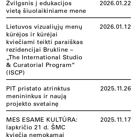
Žvilgsnis į edukacijos
2026.01.22
vietą šiuolaikiniame mene
Lietuvos vizualiųjų menų
2026.01.12
kūrėjos ir kūrėjai
kviečiami teikti paraiškas
rezidencijai Brukline –
„The International Studio
& Curatorial Program“
(ISCP)
PIT pristato atrinktus
2025.11.26
menininkus ir naują
projekto svetainę
MES ESAME KULTŪRA:
2025.11.17
lapkričio 21 d. ŠMC
kviečia nemokamai