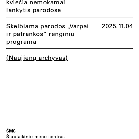
kviečia nemokamai
lankytis parodose
Skelbiama parodos „Varpai
2025.11.04
ir patrankos“ renginių
programa
(Naujienų archyvas)
ŠMC
Šiuolaikinio meno centras