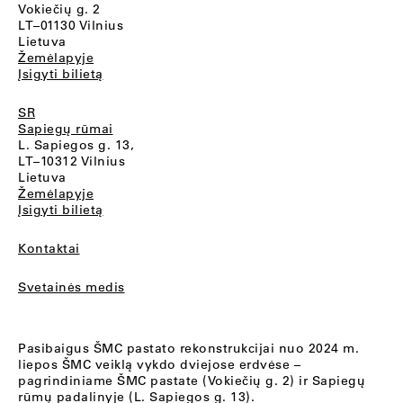
Vokiečių g. 2
LT–01130 Vilnius
Lietuva
Žemėlapyje
Įsigyti bilietą
SR
Sapiegų rūmai
L. Sapiegos g. 13,
LT–10312 Vilnius
Lietuva
Žemėlapyje
Įsigyti bilietą
Kontaktai
Svetainės medis
Pasibaigus ŠMC pastato rekonstrukcijai nuo 2024 m.
liepos ŠMC veiklą vykdo dviejose erdvėse –
pagrindiniame ŠMC pastate (Vokiečių g. 2) ir Sapiegų
rūmų padalinyje (L. Sapiegos g. 13).