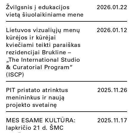
Žvilgsnis į edukacijos
2026.01.22
vietą šiuolaikiniame mene
Lietuvos vizualiųjų menų
2026.01.12
kūrėjos ir kūrėjai
kviečiami teikti paraiškas
rezidencijai Brukline –
„The International Studio
& Curatorial Program“
(ISCP)
PIT pristato atrinktus
2025.11.26
menininkus ir naują
projekto svetainę
MES ESAME KULTŪRA:
2025.11.17
lapkričio 21 d. ŠMC