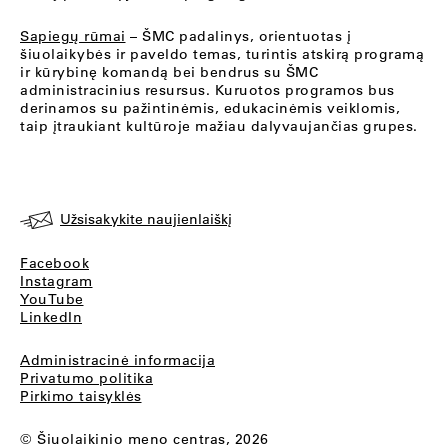
Sapiegų rūmai
– ŠMC padalinys, orientuotas į
šiuolaikybės ir paveldo temas, turintis atskirą programą
ir kūrybinę komandą bei bendrus su ŠMC
administracinius resursus. Kuruotos programos bus
derinamos su pažintinėmis, edukacinėmis veiklomis,
taip įtraukiant kultūroje mažiau dalyvaujančias grupes.
Užsisakykite naujienlaiškį
Facebook
Instagram
YouTube
LinkedIn
Administracinė informacija
Privatumo politika
Pirkimo taisyklės
© Šiuolaikinio meno centras, 2026