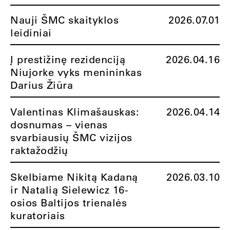
Nauji ŠMC skaityklos
2026.07.01
leidiniai
Į prestižinę rezidenciją
2026.04.16
Niujorke vyks menininkas
Darius Žiūra
Valentinas Klimašauskas:
2026.04.14
dosnumas – vienas
svarbiausių ŠMC vizijos
raktažodžių
Skelbiame Nikitą Kadaną
2026.03.10
ir Natalią Sielewicz 16-
osios Baltijos trienalės
kuratoriais