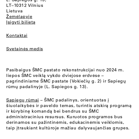
LT–10312 Vilnius
Lietuva
Žemėlapyje
Įsigyti bilietą
Kontaktai
Svetainės medis
Pasibaigus ŠMC pastato rekonstrukcijai nuo 2024 m.
liepos ŠMC veiklą vykdo dviejose erdvėse –
pagrindiniame ŠMC pastate (Vokiečių g. 2) ir Sapiegų
rūmų padalinyje (L. Sapiegos g. 13).
Sapiegų rūmai
– ŠMC padalinys, orientuotas į
šiuolaikybės ir paveldo temas, turintis atskirą programą
ir kūrybinę komandą bei bendrus su ŠMC
administracinius resursus. Kuruotos programos bus
derinamos su pažintinėmis, edukacinėmis veiklomis,
taip įtraukiant kultūroje mažiau dalyvaujančias grupes.