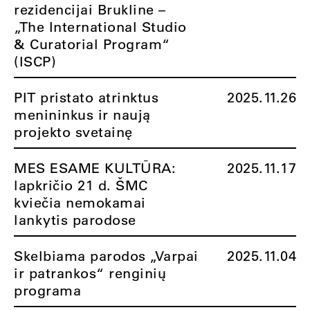
rezidencijai Brukline –
„The International Studio
& Curatorial Program“
(ISCP)
PIT pristato atrinktus
2025.11.26
menininkus ir naują
projekto svetainę
MES ESAME KULTŪRA:
2025.11.17
lapkričio 21 d. ŠMC
kviečia nemokamai
lankytis parodose
Skelbiama parodos „Varpai
2025.11.04
ir patrankos“ renginių
programa