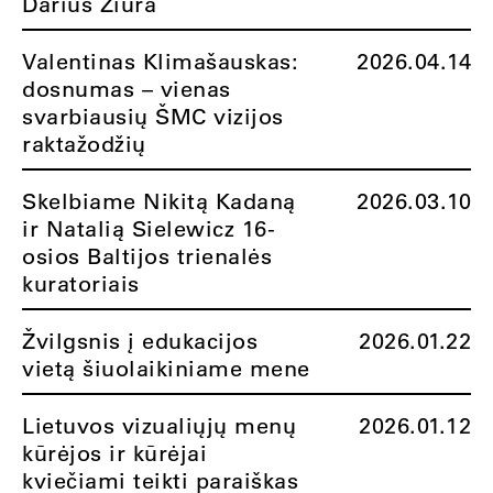
Darius Žiūra
Valentinas Klimašauskas:
2026.04.14
dosnumas – vienas
svarbiausių ŠMC vizijos
raktažodžių
Skelbiame Nikitą Kadaną
2026.03.10
ir Natalią Sielewicz 16-
osios Baltijos trienalės
kuratoriais
Žvilgsnis į edukacijos
2026.01.22
vietą šiuolaikiniame mene
Lietuvos vizualiųjų menų
2026.01.12
kūrėjos ir kūrėjai
kviečiami teikti paraiškas