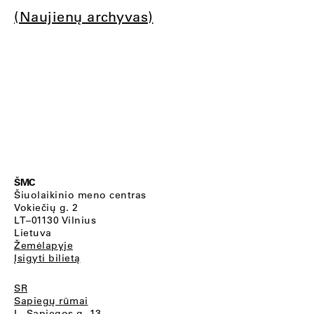
(Naujienų archyvas)
ŠMC
Šiuolaikinio meno centras
Vokiečių g. 2
LT–01130 Vilnius
Lietuva
Žemėlapyje
Įsigyti bilietą
SR
Sapiegų rūmai
L. Sapiegos g. 13,