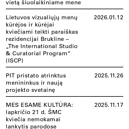
vietą šiuolaikiniame mene
Lietuvos vizualiųjų menų
2026.01.12
kūrėjos ir kūrėjai
kviečiami teikti paraiškas
rezidencijai Brukline –
„The International Studio
& Curatorial Program“
(ISCP)
PIT pristato atrinktus
2025.11.26
menininkus ir naują
projekto svetainę
MES ESAME KULTŪRA:
2025.11.17
lapkričio 21 d. ŠMC
kviečia nemokamai
lankytis parodose