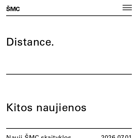
ŠMC
Distance.
Kitos naujienos
Nauji ŠMC skaityklos
2026.07.01