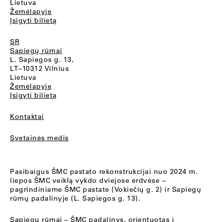
Lietuva
Žemėlapyje
Įsigyti bilietą
SR
Sapiegų rūmai
L. Sapiegos g. 13,
LT–10312 Vilnius
Lietuva
Žemėlapyje
Įsigyti bilietą
Kontaktai
Svetainės medis
Pasibaigus ŠMC pastato rekonstrukcijai nuo 2024 m.
liepos ŠMC veiklą vykdo dviejose erdvėse –
pagrindiniame ŠMC pastate (Vokiečių g. 2) ir Sapiegų
rūmų padalinyje (L. Sapiegos g. 13).
Sapiegų rūmai
– ŠMC padalinys, orientuotas į