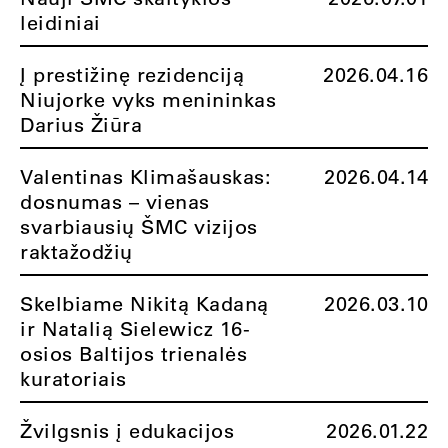
leidiniai
Į prestižinę rezidenciją
2026.04.16
Niujorke vyks menininkas
Darius Žiūra
Valentinas Klimašauskas:
2026.04.14
dosnumas – vienas
svarbiausių ŠMC vizijos
raktažodžių
Skelbiame Nikitą Kadaną
2026.03.10
ir Natalią Sielewicz 16-
osios Baltijos trienalės
kuratoriais
Žvilgsnis į edukacijos
2026.01.22