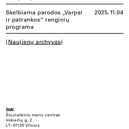
Skelbiama parodos „Varpai
2025.11.04
ir patrankos“ renginių
programa
(Naujienų archyvas)
ŠMC
Šiuolaikinio meno centras
Vokiečių g. 2
LT–01130 Vilnius