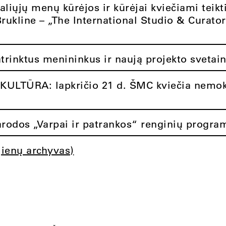
aliųjų menų kūrėjos ir kūrėjai kviečiami teikt
Brukline – „The International Studio & Curato
atrinktus menininkus ir naują projekto svetai
ULTŪRA: lapkričio 21 d. ŠMC kviečia nemok
rodos „Varpai ir patrankos“ renginių progra
jienų archyvas)