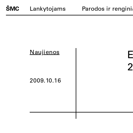
ŠMC
Lankytojams
Parodos ir rengini
E
Naujienos
2
2009.10.16