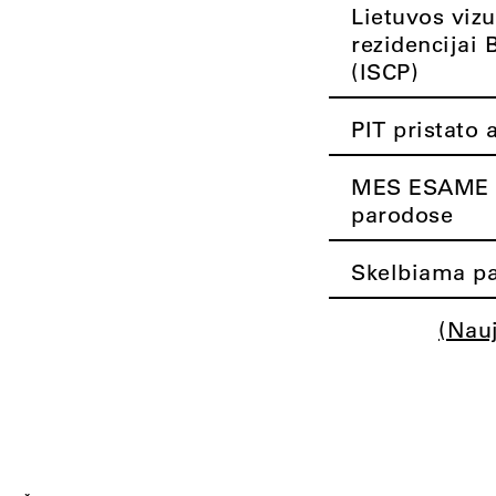
Lietuvos vizu
rezidencijai 
(ISCP)
PIT pristato 
MES ESAME K
parodose
Skelbiama pa
(Nau