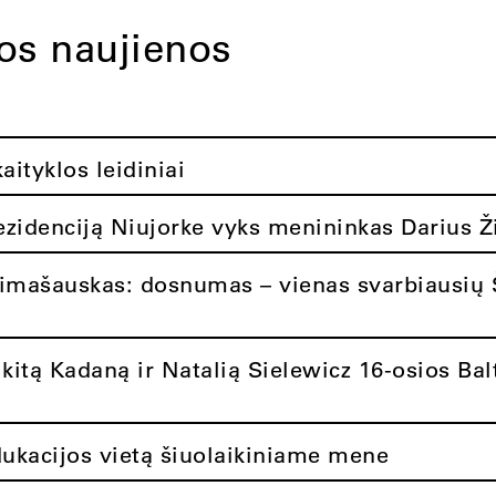
tos naujienos
ityklos leidiniai
rezidenciją Niujorke vyks menininkas Darius Ž
limašauskas: dosnumas – vienas svarbiausių 
itą Kadaną ir Natalią Sielewicz 16-osios Balt
dukacijos vietą šiuolaikiniame mene