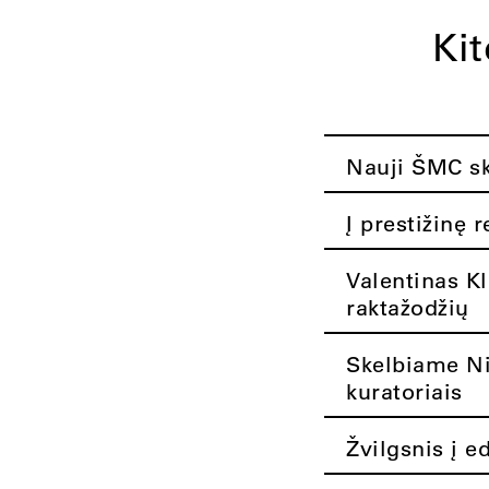
Ki
Nauji ŠMC ska
Į prestižinę 
Valentinas K
raktažodžių
Skelbiame Nik
kuratoriais
Žvilgsnis į e