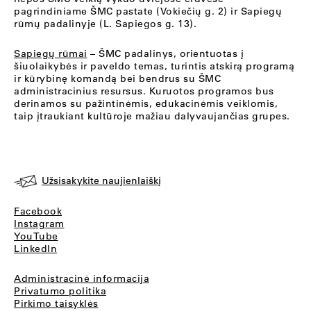
pagrindiniame ŠMC pastate (Vokiečių g. 2) ir Sapiegų
rūmų padalinyje (L. Sapiegos g. 13).
Sapiegų rūmai
– ŠMC padalinys, orientuotas į
šiuolaikybės ir paveldo temas, turintis atskirą programą
ir kūrybinę komandą bei bendrus su ŠMC
administracinius resursus. Kuruotos programos bus
derinamos su pažintinėmis, edukacinėmis veiklomis,
taip įtraukiant kultūroje mažiau dalyvaujančias grupes.
Užsisakykite naujienlaiškį
Facebook
Instagram
YouTube
LinkedIn
Administracinė informacija
Privatumo politika
Pirkimo taisyklės