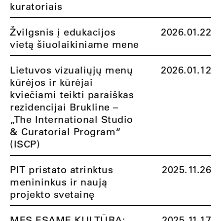
kuratoriais
Žvilgsnis į edukacijos
2026.01.22
vietą šiuolaikiniame mene
Lietuvos vizualiųjų menų
2026.01.12
kūrėjos ir kūrėjai
kviečiami teikti paraiškas
rezidencijai Brukline –
„The International Studio
& Curatorial Program“
(ISCP)
PIT pristato atrinktus
2025.11.26
menininkus ir naują
projekto svetainę
MES ESAME KULTŪRA:
2025.11.17