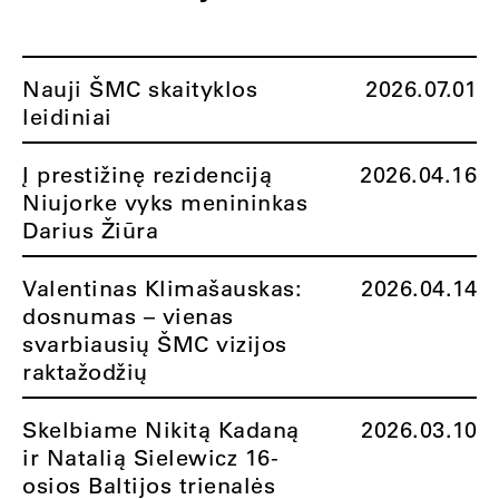
Nauji ŠMC skaityklos
2026.07.01
leidiniai
Į prestižinę rezidenciją
2026.04.16
Niujorke vyks menininkas
Darius Žiūra
Valentinas Klimašauskas:
2026.04.14
dosnumas – vienas
svarbiausių ŠMC vizijos
raktažodžių
Skelbiame Nikitą Kadaną
2026.03.10
ir Natalią Sielewicz 16-
osios Baltijos trienalės