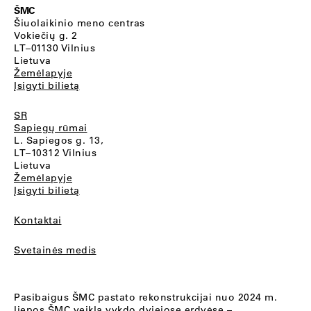
ŠMC
Šiuolaikinio meno centras
Vokiečių g. 2
LT–01130 Vilnius
Lietuva
Žemėlapyje
Įsigyti bilietą
SR
Sapiegų rūmai
L. Sapiegos g. 13,
LT–10312 Vilnius
Lietuva
Žemėlapyje
Įsigyti bilietą
Kontaktai
Svetainės medis
Pasibaigus ŠMC pastato rekonstrukcijai nuo 2024 m.
liepos ŠMC veiklą vykdo dviejose erdvėse –