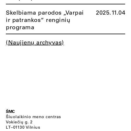
Skelbiama parodos „Varpai
2025.11.04
ir patrankos“ renginių
programa
(Naujienų archyvas)
ŠMC
Šiuolaikinio meno centras
Vokiečių g. 2
LT–01130 Vilnius