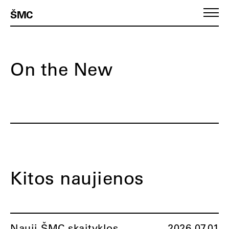
ŠMC
On the New
Kitos naujienos
Nauji ŠMC skaityklos
2026.07.01