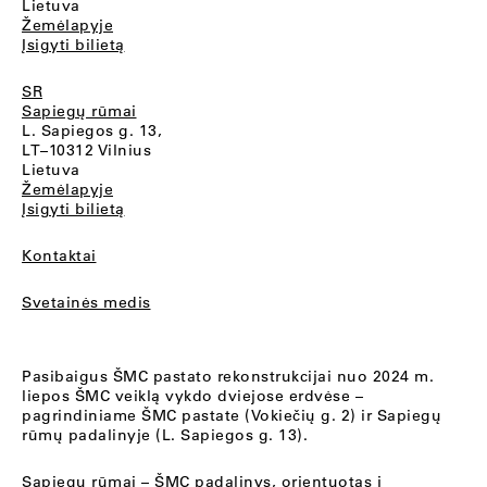
Lietuva
Žemėlapyje
Įsigyti bilietą
SR
Sapiegų rūmai
L. Sapiegos g. 13,
LT–10312 Vilnius
Lietuva
Žemėlapyje
Įsigyti bilietą
Kontaktai
Svetainės medis
Pasibaigus ŠMC pastato rekonstrukcijai nuo 2024 m.
liepos ŠMC veiklą vykdo dviejose erdvėse –
pagrindiniame ŠMC pastate (Vokiečių g. 2) ir Sapiegų
rūmų padalinyje (L. Sapiegos g. 13).
Sapiegų rūmai
– ŠMC padalinys, orientuotas į