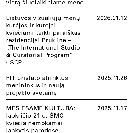
vietą šiuolaikiniame mene
Lietuvos vizualiųjų menų
2026.01.12
kūrėjos ir kūrėjai
kviečiami teikti paraiškas
rezidencijai Brukline –
„The International Studio
& Curatorial Program“
(ISCP)
PIT pristato atrinktus
2025.11.26
menininkus ir naują
projekto svetainę
MES ESAME KULTŪRA:
2025.11.17
lapkričio 21 d. ŠMC
kviečia nemokamai
lankytis parodose