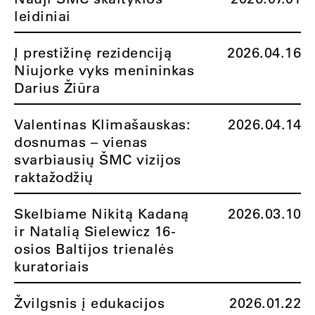
leidiniai
Į prestižinę rezidenciją
2026.04.16
Niujorke vyks menininkas
Darius Žiūra
Valentinas Klimašauskas:
2026.04.14
dosnumas – vienas
svarbiausių ŠMC vizijos
raktažodžių
Skelbiame Nikitą Kadaną
2026.03.10
ir Natalią Sielewicz 16-
osios Baltijos trienalės
kuratoriais
Žvilgsnis į edukacijos
2026.01.22