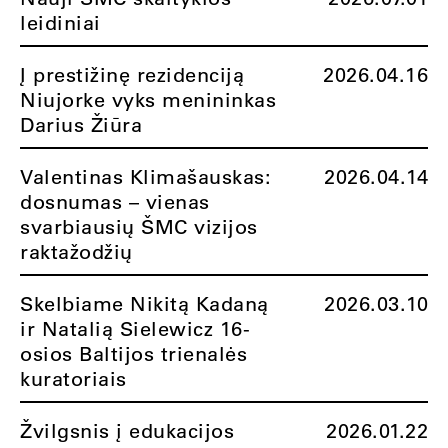
leidiniai
Į prestižinę rezidenciją
2026.04.16
Niujorke vyks menininkas
Darius Žiūra
Valentinas Klimašauskas:
2026.04.14
dosnumas – vienas
svarbiausių ŠMC vizijos
raktažodžių
Skelbiame Nikitą Kadaną
2026.03.10
ir Natalią Sielewicz 16-
osios Baltijos trienalės
kuratoriais
Žvilgsnis į edukacijos
2026.01.22