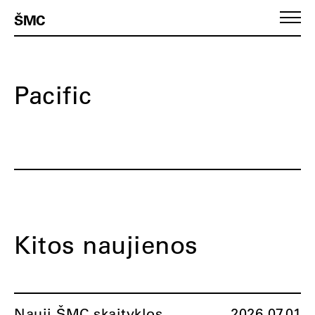
ŠMC
Pacific
Kitos naujienos
Nauji ŠMC skaityklos
2026.07.01