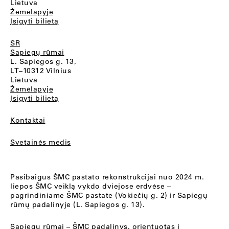
Lietuva
Žemėlapyje
Įsigyti bilietą
SR
Sapiegų rūmai
L. Sapiegos g. 13,
LT–10312 Vilnius
Lietuva
Žemėlapyje
Įsigyti bilietą
Kontaktai
Svetainės medis
Pasibaigus ŠMC pastato rekonstrukcijai nuo 2024 m.
liepos ŠMC veiklą vykdo dviejose erdvėse –
pagrindiniame ŠMC pastate (Vokiečių g. 2) ir Sapiegų
rūmų padalinyje (L. Sapiegos g. 13).
Sapiegų rūmai
– ŠMC padalinys, orientuotas į