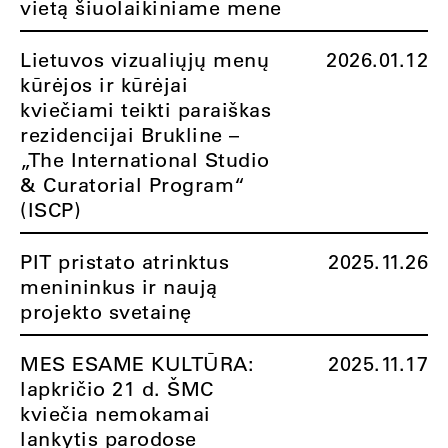
vietą šiuolaikiniame mene
Lietuvos vizualiųjų menų
2026.01.12
kūrėjos ir kūrėjai
kviečiami teikti paraiškas
rezidencijai Brukline –
„The International Studio
& Curatorial Program“
(ISCP)
PIT pristato atrinktus
2025.11.26
menininkus ir naują
projekto svetainę
MES ESAME KULTŪRA:
2025.11.17
lapkričio 21 d. ŠMC
kviečia nemokamai
lankytis parodose