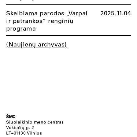
Skelbiama parodos „Varpai
2025.11.04
ir patrankos“ renginių
programa
(Naujienų archyvas)
ŠMC
Šiuolaikinio meno centras
Vokiečių g. 2
LT–01130 Vilnius