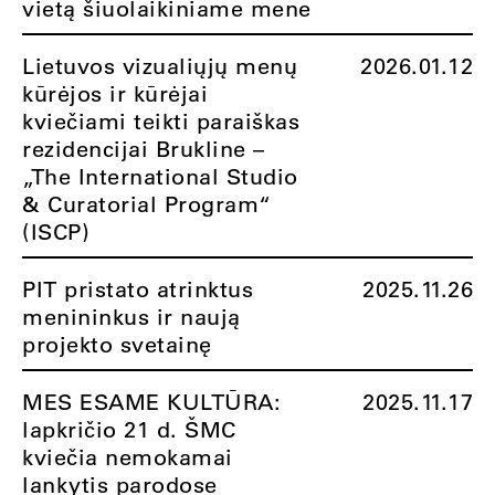
vietą šiuolaikiniame mene
Lietuvos vizualiųjų menų
2026.01.12
kūrėjos ir kūrėjai
kviečiami teikti paraiškas
rezidencijai Brukline –
„The International Studio
& Curatorial Program“
(ISCP)
PIT pristato atrinktus
2025.11.26
menininkus ir naują
projekto svetainę
MES ESAME KULTŪRA:
2025.11.17
lapkričio 21 d. ŠMC
kviečia nemokamai
lankytis parodose