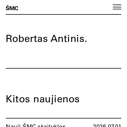
ŠMC
Robertas Antinis.
Kitos naujienos
Nauji ŠMC skaityklos
2026.07.01