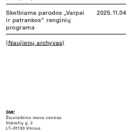
Skelbiama parodos „Varpai
2025.11.04
ir patrankos“ renginių
programa
(Naujienų archyvas)
ŠMC
Šiuolaikinio meno centras
Vokiečių g. 2
LT–01130 Vilnius