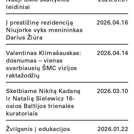
leidiniai
Į prestižinę rezidenciją
2026.04.16
Niujorke vyks menininkas
Darius Žiūra
Valentinas Klimašauskas:
2026.04.14
dosnumas – vienas
svarbiausių ŠMC vizijos
raktažodžių
Skelbiame Nikitą Kadaną
2026.03.10
ir Natalią Sielewicz 16-
osios Baltijos trienalės
kuratoriais
Žvilgsnis į edukacijos
2026.01.22