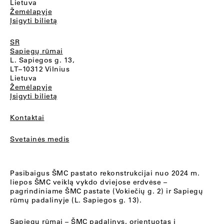
Lietuva
Žemėlapyje
Įsigyti bilietą
SR
Sapiegų rūmai
L. Sapiegos g. 13,
LT–10312 Vilnius
Lietuva
Žemėlapyje
Įsigyti bilietą
Kontaktai
Svetainės medis
Pasibaigus ŠMC pastato rekonstrukcijai nuo 2024 m.
liepos ŠMC veiklą vykdo dviejose erdvėse –
pagrindiniame ŠMC pastate (Vokiečių g. 2) ir Sapiegų
rūmų padalinyje (L. Sapiegos g. 13).
Sapiegų rūmai
– ŠMC padalinys, orientuotas į