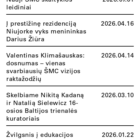
leidiniai
Į prestižinę rezidenciją
2026.04.16
Niujorke vyks menininkas
Darius Žiūra
Valentinas Klimašauskas:
2026.04.14
dosnumas – vienas
svarbiausių ŠMC vizijos
raktažodžių
Skelbiame Nikitą Kadaną
2026.03.10
ir Natalią Sielewicz 16-
osios Baltijos trienalės
kuratoriais
Žvilgsnis į edukacijos
2026.01.22