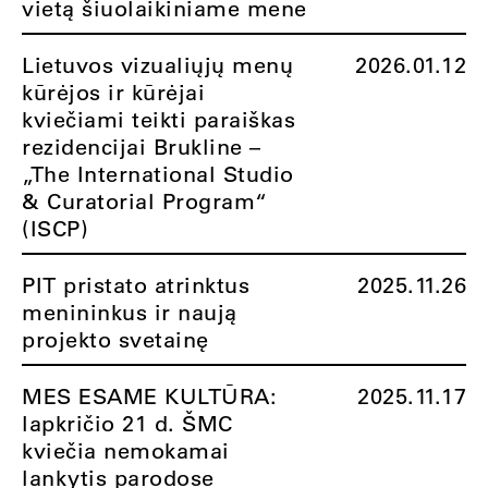
vietą šiuolaikiniame mene
Lietuvos vizualiųjų menų
2026.01.12
kūrėjos ir kūrėjai
kviečiami teikti paraiškas
rezidencijai Brukline –
„The International Studio
& Curatorial Program“
(ISCP)
PIT pristato atrinktus
2025.11.26
menininkus ir naują
projekto svetainę
MES ESAME KULTŪRA:
2025.11.17
lapkričio 21 d. ŠMC
kviečia nemokamai
lankytis parodose