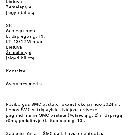
Lietuva
Žemėlapyje
Įsigyti bilietą
SR
Sapiegų rūmai
L. Sapiegos g. 13,
LT–10312 Vilnius
Lietuva
Žemėlapyje
Įsigyti bilietą
Kontaktai
Svetainės medis
Pasibaigus ŠMC pastato rekonstrukcijai nuo 2024 m.
liepos ŠMC veiklą vykdo dviejose erdvėse –
pagrindiniame ŠMC pastate (Vokiečių g. 2) ir Sapiegų
rūmų padalinyje (L. Sapiegos g. 13).
Sapiegų rūmai
– ŠMC padalinys, orientuotas į