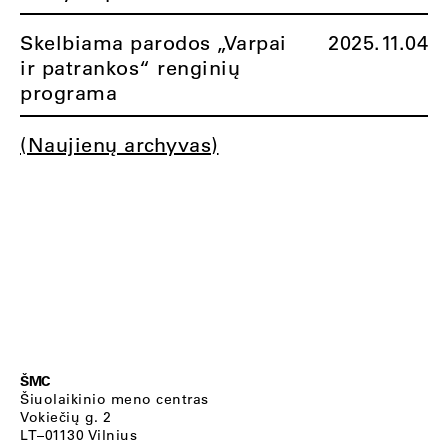
Skelbiama parodos „Varpai
2025.11.04
ir patrankos“ renginių
programa
(Naujienų archyvas)
ŠMC
Šiuolaikinio meno centras
Vokiečių g. 2
LT–01130 Vilnius