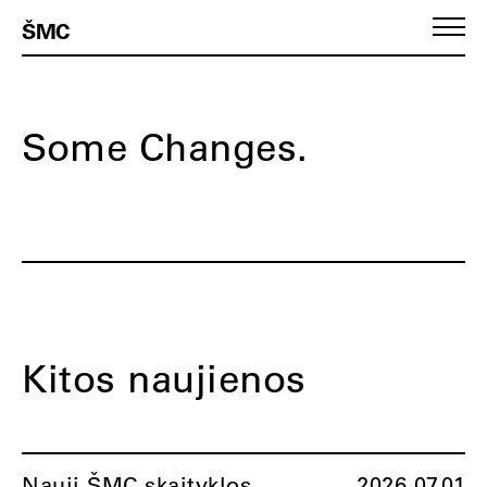
ŠMC
Some Changes.
Kitos naujienos
Nauji ŠMC skaityklos
2026.07.01