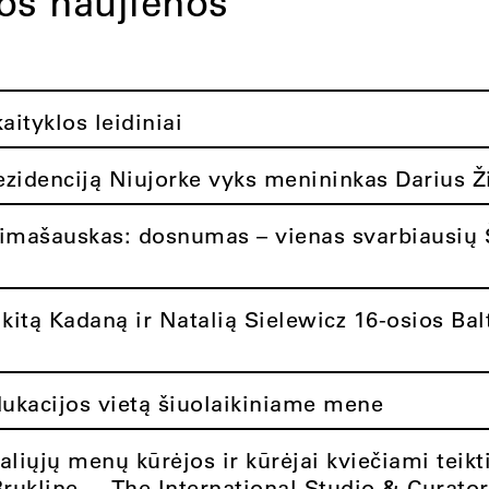
tos naujienos
ityklos leidiniai
rezidenciją Niujorke vyks menininkas Darius Ž
limašauskas: dosnumas – vienas svarbiausių 
itą Kadaną ir Natalią Sielewicz 16-osios Balt
dukacijos vietą šiuolaikiniame mene
aliųjų menų kūrėjos ir kūrėjai kviečiami teikt
Brukline – „The International Studio & Curato