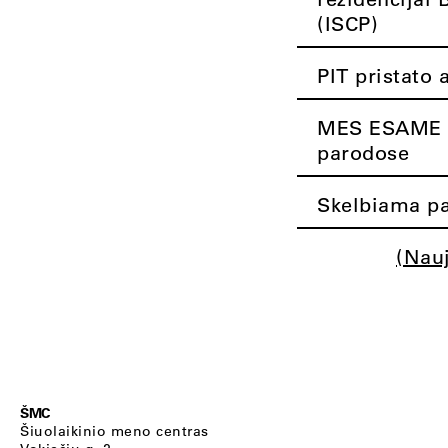
(ISCP)
PIT pristato 
MES ESAME K
parodose
Skelbiama pa
(Nau
ŠMC
Šiuolaikinio meno centras