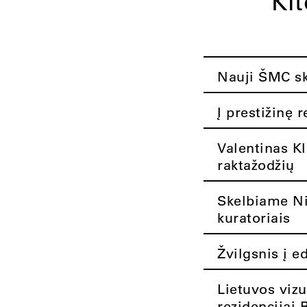
Ki
Nauji ŠMC ska
Į prestižinę 
Valentinas K
raktažodžių
Skelbiame Nik
kuratoriais
Žvilgsnis į e
Lietuvos vizu
rezidencijai 