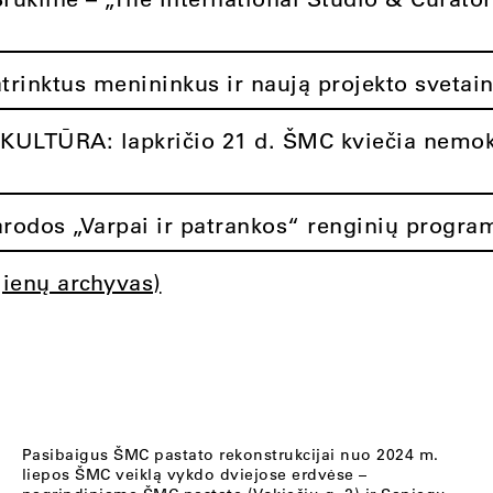
atrinktus menininkus ir naują projekto svetai
ULTŪRA: lapkričio 21 d. ŠMC kviečia nemok
rodos „Varpai ir patrankos“ renginių progra
jienų archyvas)
Pasibaigus ŠMC pastato rekonstrukcijai nuo 2024 m.
liepos ŠMC veiklą vykdo dviejose erdvėse –