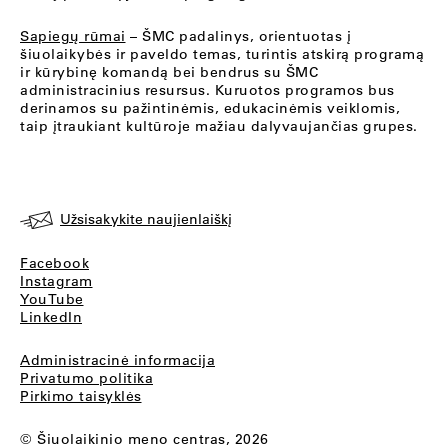
Sapiegų rūmai
– ŠMC padalinys, orientuotas į
šiuolaikybės ir paveldo temas, turintis atskirą programą
ir kūrybinę komandą bei bendrus su ŠMC
administracinius resursus. Kuruotos programos bus
derinamos su pažintinėmis, edukacinėmis veiklomis,
taip įtraukiant kultūroje mažiau dalyvaujančias grupes.
Užsisakykite naujienlaiškį
Facebook
Instagram
YouTube
LinkedIn
Administracinė informacija
Privatumo politika
Pirkimo taisyklės
© Šiuolaikinio meno centras, 2026