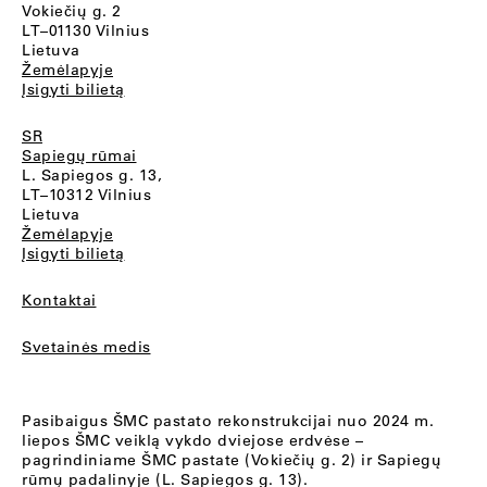
Vokiečių g. 2
LT–01130 Vilnius
Lietuva
Žemėlapyje
Įsigyti bilietą
SR
Sapiegų rūmai
L. Sapiegos g. 13,
LT–10312 Vilnius
Lietuva
Žemėlapyje
Įsigyti bilietą
Kontaktai
Svetainės medis
Pasibaigus ŠMC pastato rekonstrukcijai nuo 2024 m.
liepos ŠMC veiklą vykdo dviejose erdvėse –
pagrindiniame ŠMC pastate (Vokiečių g. 2) ir Sapiegų
rūmų padalinyje (L. Sapiegos g. 13).