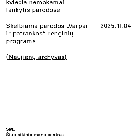
kviečia nemokamai
lankytis parodose
Skelbiama parodos „Varpai
2025.11.04
ir patrankos“ renginių
programa
(Naujienų archyvas)
ŠMC
Šiuolaikinio meno centras