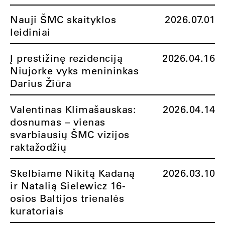
Nauji ŠMC skaityklos
2026.07.01
leidiniai
Į prestižinę rezidenciją
2026.04.16
Niujorke vyks menininkas
Darius Žiūra
Valentinas Klimašauskas:
2026.04.14
dosnumas – vienas
svarbiausių ŠMC vizijos
raktažodžių
Skelbiame Nikitą Kadaną
2026.03.10
ir Natalią Sielewicz 16-
osios Baltijos trienalės
kuratoriais