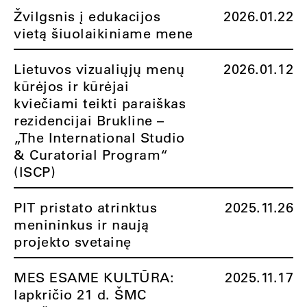
Žvilgsnis į edukacijos
2026.01.22
vietą šiuolaikiniame mene
Lietuvos vizualiųjų menų
2026.01.12
kūrėjos ir kūrėjai
kviečiami teikti paraiškas
rezidencijai Brukline –
„The International Studio
& Curatorial Program“
(ISCP)
PIT pristato atrinktus
2025.11.26
menininkus ir naują
projekto svetainę
MES ESAME KULTŪRA:
2025.11.17
lapkričio 21 d. ŠMC