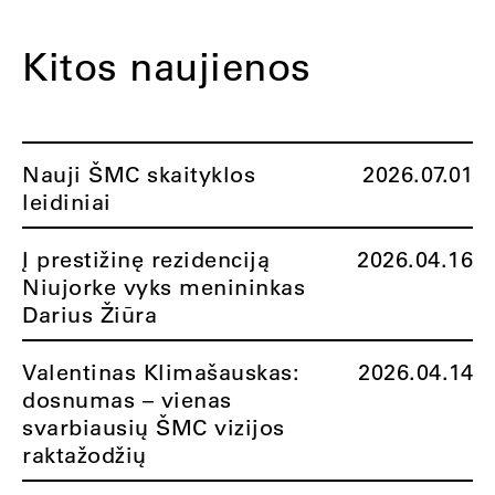
Kitos naujienos
Nauji ŠMC skaityklos
2026.07.01
leidiniai
Į prestižinę rezidenciją
2026.04.16
Niujorke vyks menininkas
Darius Žiūra
Valentinas Klimašauskas:
2026.04.14
dosnumas – vienas
svarbiausių ŠMC vizijos
raktažodžių