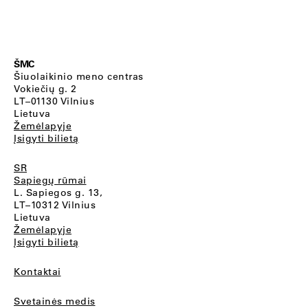
ŠMC
Šiuolaikinio meno centras
Vokiečių g. 2
LT–01130 Vilnius
Lietuva
Žemėlapyje
Įsigyti bilietą
SR
Sapiegų rūmai
L. Sapiegos g. 13,
LT–10312 Vilnius
Lietuva
Žemėlapyje
Įsigyti bilietą
Kontaktai
Svetainės medis