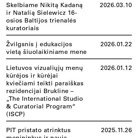
Skelbiame Nikitą Kadaną
2026.03.10
ir Natalią Sielewicz 16-
osios Baltijos trienalės
kuratoriais
Žvilgsnis į edukacijos
2026.01.22
vietą šiuolaikiniame mene
Lietuvos vizualiųjų menų
2026.01.12
kūrėjos ir kūrėjai
kviečiami teikti paraiškas
rezidencijai Brukline –
„The International Studio
& Curatorial Program“
(ISCP)
PIT pristato atrinktus
2025.11.26
menininkus ir naują