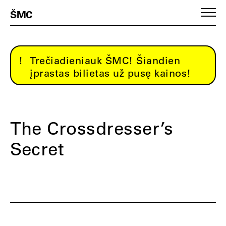
ŠMC
Trečiadieniauk ŠMC! Šiandien
įprastas bilietas už pusę kainos!
The Crossdresser’s
Secret