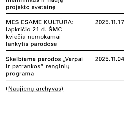
projekto svetainę
MES ESAME KULTŪRA:
2025.11.17
lapkričio 21 d. ŠMC
kviečia nemokamai
lankytis parodose
Skelbiama parodos „Varpai
2025.11.04
ir patrankos“ renginių
programa
(Naujienų archyvas)