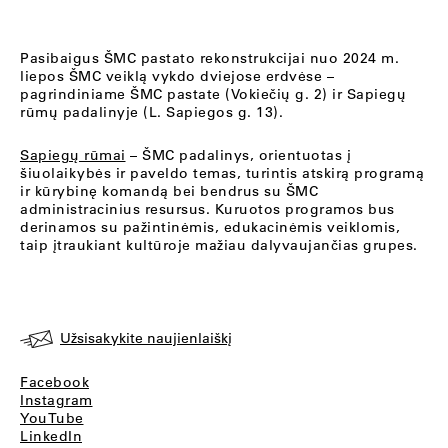
Pasibaigus ŠMC pastato rekonstrukcijai nuo 2024 m.
liepos ŠMC veiklą vykdo dviejose erdvėse –
pagrindiniame ŠMC pastate (Vokiečių g. 2) ir Sapiegų
rūmų padalinyje (L. Sapiegos g. 13).
Sapiegų rūmai
– ŠMC padalinys, orientuotas į
šiuolaikybės ir paveldo temas, turintis atskirą programą
ir kūrybinę komandą bei bendrus su ŠMC
administracinius resursus. Kuruotos programos bus
derinamos su pažintinėmis, edukacinėmis veiklomis,
taip įtraukiant kultūroje mažiau dalyvaujančias grupes.
Užsisakykite naujienlaiškį
Facebook
Instagram
YouTube
LinkedIn