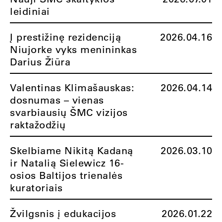
leidiniai
Į prestižinę rezidenciją
2026.04.16
Niujorke vyks menininkas
Darius Žiūra
Valentinas Klimašauskas:
2026.04.14
dosnumas – vienas
svarbiausių ŠMC vizijos
raktažodžių
Skelbiame Nikitą Kadaną
2026.03.10
ir Natalią Sielewicz 16-
osios Baltijos trienalės
kuratoriais
Žvilgsnis į edukacijos
2026.01.22