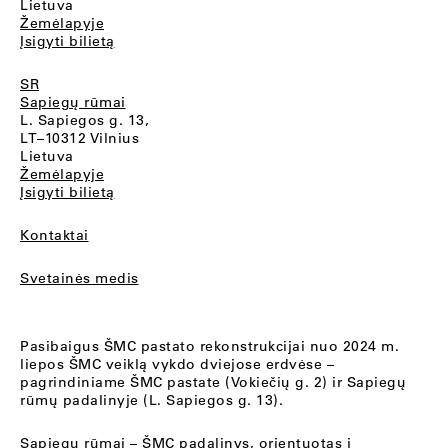
Lietuva
Žemėlapyje
Įsigyti bilietą
SR
Sapiegų rūmai
L. Sapiegos g. 13,
LT–10312 Vilnius
Lietuva
Žemėlapyje
Įsigyti bilietą
Kontaktai
Svetainės medis
Pasibaigus ŠMC pastato rekonstrukcijai nuo 2024 m.
liepos ŠMC veiklą vykdo dviejose erdvėse –
pagrindiniame ŠMC pastate (Vokiečių g. 2) ir Sapiegų
rūmų padalinyje (L. Sapiegos g. 13).
Sapiegų rūmai
– ŠMC padalinys, orientuotas į