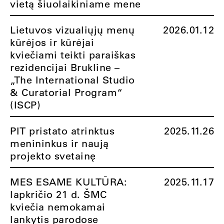
vietą šiuolaikiniame mene
Lietuvos vizualiųjų menų
2026.01.12
kūrėjos ir kūrėjai
kviečiami teikti paraiškas
rezidencijai Brukline –
„The International Studio
& Curatorial Program“
(ISCP)
PIT pristato atrinktus
2025.11.26
menininkus ir naują
projekto svetainę
MES ESAME KULTŪRA:
2025.11.17
lapkričio 21 d. ŠMC
kviečia nemokamai
lankytis parodose