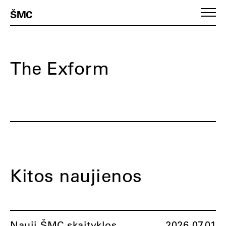
ŠMC
The Exform
Kitos naujienos
Nauji ŠMC skaityklos
2026.07.01