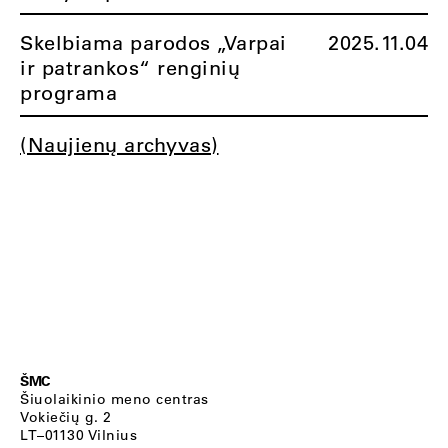
Skelbiama parodos „Varpai
2025.11.04
ir patrankos“ renginių
programa
(Naujienų archyvas)
ŠMC
Šiuolaikinio meno centras
Vokiečių g. 2
LT–01130 Vilnius