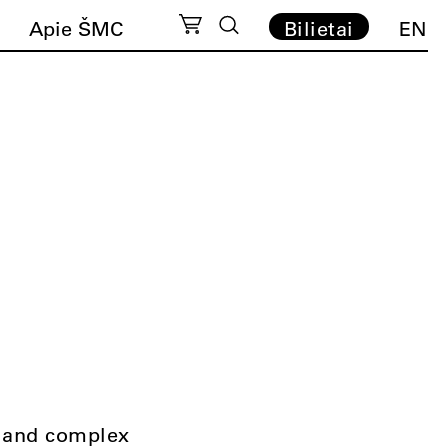
Apie ŠMC
Bilietai
EN
t and complex