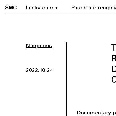
ŠMC
Lankytojams
Parodos ir rengini
Naujienos
R
2022.10.24
C
Documentary pr