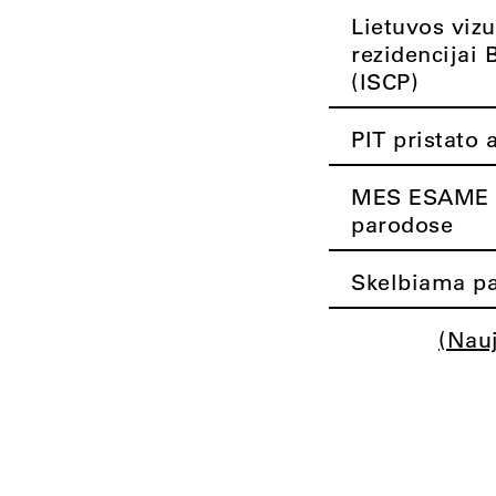
Lietuvos vizu
rezidencijai 
(ISCP)
PIT pristato 
MES ESAME K
parodose
Skelbiama pa
(Nau