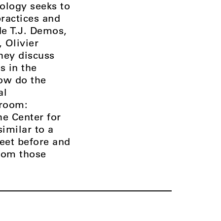
hology seeks to
ractices and
de T.J. Demos,
 Olivier
hey discuss
s in the
How do the
al
nroom:
e Center for
similar to a
meet before and
from those