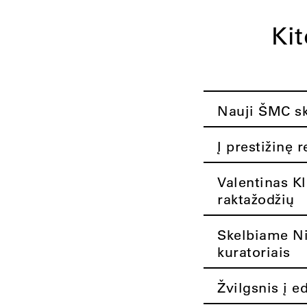
Ki
Nauji ŠMC ska
Į prestižinę 
Valentinas K
raktažodžių
Skelbiame Nik
kuratoriais
Žvilgsnis į e