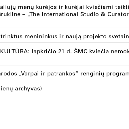
aliųjų menų kūrėjos ir kūrėjai kviečiami teikt
Brukline – „The International Studio & Curato
atrinktus menininkus ir naują projekto svetai
ULTŪRA: lapkričio 21 d. ŠMC kviečia nemok
rodos „Varpai ir patrankos“ renginių progra
jienų archyvas)