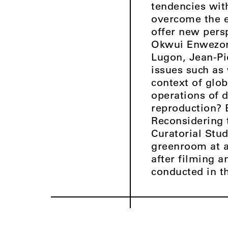
tendencies with
overcome the e
offer new pers
Okwui Enwezor,
Lugon, Jean-Pi
issues such as
context of glo
operations of 
reproduction? 
Reconsidering 
Curatorial Stud
greenroom at a
after filming a
conducted in th