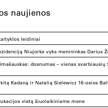
tos naujienos
ityklos leidiniai
rezidenciją Niujorke vyks menininkas Darius Ž
limašauskas: dosnumas – vienas svarbiausių 
itą Kadaną ir Natalią Sielewicz 16-osios Balt
dukacijos vietą šiuolaikiniame mene