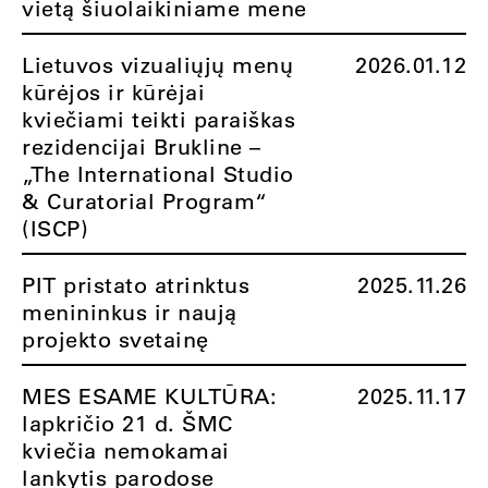
vietą šiuolaikiniame mene
Lietuvos vizualiųjų menų
2026.01.12
kūrėjos ir kūrėjai
kviečiami teikti paraiškas
rezidencijai Brukline –
„The International Studio
& Curatorial Program“
(ISCP)
PIT pristato atrinktus
2025.11.26
menininkus ir naują
projekto svetainę
MES ESAME KULTŪRA:
2025.11.17
lapkričio 21 d. ŠMC
kviečia nemokamai
lankytis parodose