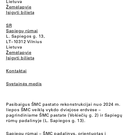
Lietuva
Žemėlapyje
Įsigyti bilietą
SR
Sapiegų rūmai
L. Sapiegos g. 13,
LT–10312 Vilnius
Lietuva
Žemėlapyje
Įsigyti bilietą
Kontaktai
Svetainės medis
Pasibaigus ŠMC pastato rekonstrukcijai nuo 2024 m.
liepos ŠMC veiklą vykdo dviejose erdvėse –
pagrindiniame ŠMC pastate (Vokiečių g. 2) ir Sapiegų
rūmų padalinyje (L. Sapiegos g. 13).
Sapiegų rūmai
– ŠMC padalinys, orientuotas į