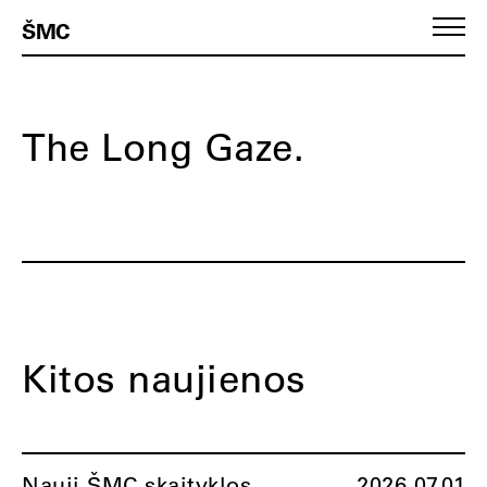
ŠMC
The Long Gaze.
Kitos naujienos
Nauji ŠMC skaityklos
2026.07.01