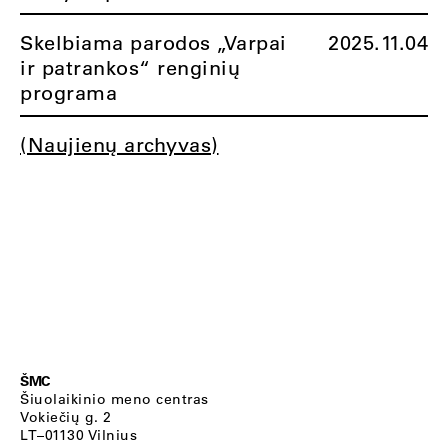
Skelbiama parodos „Varpai
2025.11.04
ir patrankos“ renginių
programa
(Naujienų archyvas)
ŠMC
Šiuolaikinio meno centras
Vokiečių g. 2
LT–01130 Vilnius