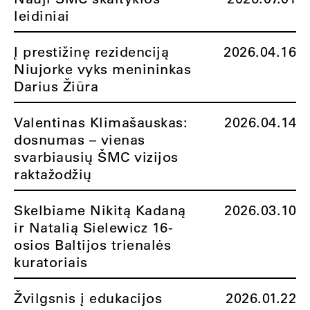
leidiniai
Į prestižinę rezidenciją
2026.04.16
Niujorke vyks menininkas
Darius Žiūra
Valentinas Klimašauskas:
2026.04.14
dosnumas – vienas
svarbiausių ŠMC vizijos
raktažodžių
Skelbiame Nikitą Kadaną
2026.03.10
ir Natalią Sielewicz 16-
osios Baltijos trienalės
kuratoriais
Žvilgsnis į edukacijos
2026.01.22