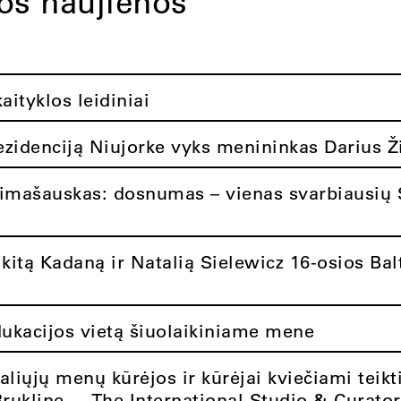
tos naujienos
ityklos leidiniai
rezidenciją Niujorke vyks menininkas Darius Ž
limašauskas: dosnumas – vienas svarbiausių 
itą Kadaną ir Natalią Sielewicz 16-osios Balt
dukacijos vietą šiuolaikiniame mene
aliųjų menų kūrėjos ir kūrėjai kviečiami teikt
Brukline – „The International Studio & Curato