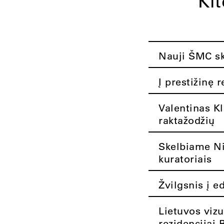
Ki
Nauji ŠMC ska
Į prestižinę 
Valentinas K
raktažodžių
Skelbiame Nik
kuratoriais
Žvilgsnis į e
Lietuvos vizu
rezidencijai 