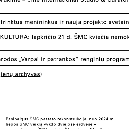
atrinktus menininkus ir naują projekto svetai
ULTŪRA: lapkričio 21 d. ŠMC kviečia nemok
rodos „Varpai ir patrankos“ renginių progra
jienų archyvas)
Pasibaigus ŠMC pastato rekonstrukcijai nuo 2024 m.
liepos ŠMC veiklą vykdo dviejose erdvėse –