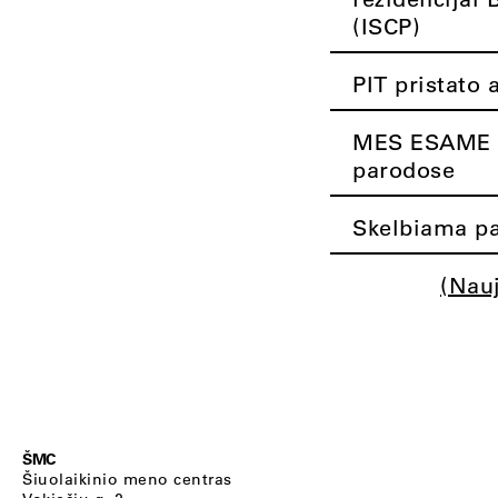
(ISCP)
PIT pristato 
MES ESAME K
parodose
Skelbiama pa
(Nau
ŠMC
Šiuolaikinio meno centras