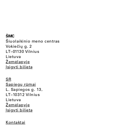
ŠMC
Šiuolaikinio meno centras
Vokiečių g. 2
LT–01130 Vilnius
Lietuva
Žemėlapyje
Įsigyti bilietą
SR
Sapiegų rūmai
L. Sapiegos g. 13,
LT–10312 Vilnius
Lietuva
Žemėlapyje
Įsigyti bilietą
Kontaktai