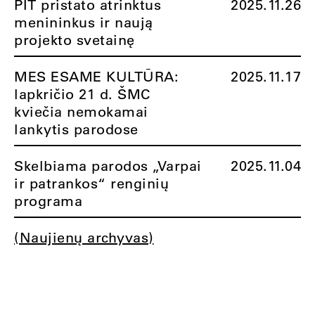
PIT pristato atrinktus
2025.11.26
menininkus ir naują
projekto svetainę
MES ESAME KULTŪRA:
2025.11.17
lapkričio 21 d. ŠMC
kviečia nemokamai
lankytis parodose
Skelbiama parodos „Varpai
2025.11.04
ir patrankos“ renginių
programa
(Naujienų archyvas)