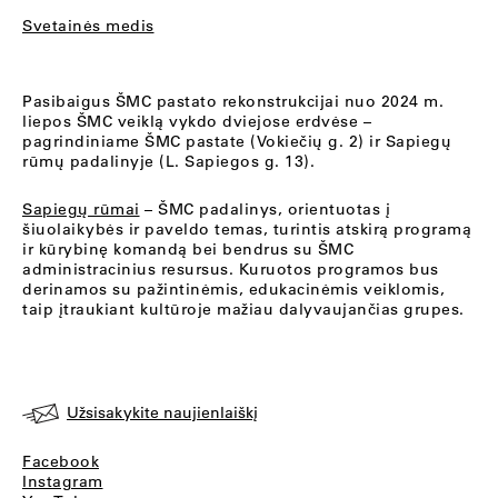
Svetainės medis
Pasibaigus ŠMC pastato rekonstrukcijai nuo 2024 m.
liepos ŠMC veiklą vykdo dviejose erdvėse –
pagrindiniame ŠMC pastate (Vokiečių g. 2) ir Sapiegų
rūmų padalinyje (L. Sapiegos g. 13).
Sapiegų rūmai
– ŠMC padalinys, orientuotas į
šiuolaikybės ir paveldo temas, turintis atskirą programą
ir kūrybinę komandą bei bendrus su ŠMC
administracinius resursus. Kuruotos programos bus
derinamos su pažintinėmis, edukacinėmis veiklomis,
taip įtraukiant kultūroje mažiau dalyvaujančias grupes.
Užsisakykite naujienlaiškį
Facebook
Instagram