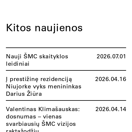
Kitos naujienos
Nauji ŠMC skaityklos
2026.07.01
leidiniai
Į prestižinę rezidenciją
2026.04.16
Niujorke vyks menininkas
Darius Žiūra
Valentinas Klimašauskas:
2026.04.14
dosnumas – vienas
svarbiausių ŠMC vizijos
raktažodžių