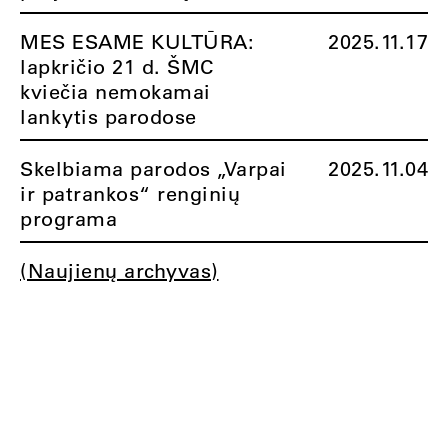
MES ESAME KULTŪRA:
2025.11.17
lapkričio 21 d. ŠMC
kviečia nemokamai
lankytis parodose
Skelbiama parodos „Varpai
2025.11.04
ir patrankos“ renginių
programa
(Naujienų archyvas)