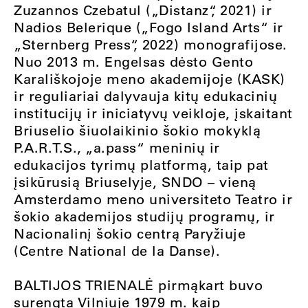
Zuzannos Czebatul (
„
Distanz
“
, 2021) ir
Nadios Belerique (
„
Fogo Island Arts
“
ir
„
Sternberg Press
“
, 2022) monografijose.
Nuo 2013 m. Engelsas dėsto Gento
Karališkojoje meno akademijoje (KASK)
ir reguliariai dalyvauja kitų edukacinių
institucijų ir iniciatyvų veikloje, įskaitant
Briuselio šiuolaikinio šokio mokyklą
P.A.R.T.S.,
„
a.pass
“
meninių ir
edukacijos tyrimų platformą, taip pat
įsikūrusią Briuselyje, SNDO – vieną
Amsterdamo meno universiteto Teatro ir
šokio akademijos studijų programų, ir
Nacionalinį šokio centrą Paryžiuje
(Centre National de la Danse).
BALTIJOS TRIENALĖ pirmąkart buvo
surengta Vilniuje 1979 m. kaip