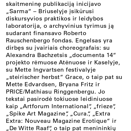
skaitmeninę publikaciją inicijavo
„
Sarma
“
– Briuselyje įsikūrusi
diskursyvios praktikos ir leidybos
laboratorija, o archyvinius tyrimus ją
sudarant finansavo Roberto
Rauschenbergo fondas. Engelsas yra
dirbęs su įvairiais choreografais: su
Alexandra Bachzetsis
„
documenta 14
“
projekto rėmuose Atėnuose ir Kaselyje,
su Mette Ingvartsen festivalyje
„
steirischer herbst
“
Grace, o taip pat su
Mette Edvardsen, Bryana Fritz ir
PRICE/Mathiasu Ringgenbergu. Jo
tekstai pasirodė tokiuose leidiniuose
kaip
„
Artforum International
“
,
„
frieze
“
,
„
Spike Art Magazine
“
,
„
Cura.
“
,
„
Extra
Extra: Nouveau Magazine Erotique
“
ir
„
De Witte Raaf
“
, o taip pat menininkių