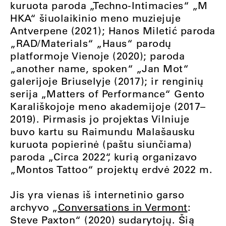
kuruota paroda
„
Techno-Intimacies
“
„
M
HKA
“
šiuolaikinio meno muziejuje
Antverpene (2021); Hanos Miletić paroda
„
RAD/Materials
“
„
Haus
“
parodų
platformoje Vienoje (2020); paroda
„
another name, spoken
“
„
Jan Mot
“
galerijoje Briuselyje (2017); ir renginių
serija
„
Matters of Performance
“
Gento
Karališkojoje meno akademijoje (2017–
2019). Pirmasis jo projektas Vilniuje
buvo kartu su Raimundu Malašausku
kuruota popierinė (paštu siunčiama)
paroda
„
Circa 2022
“
, kurią organizavo
„
Montos Tattoo
“
projektų erdvė 2022 m.
Jis yra vienas iš internetinio garso
archyvo
„
Conversations in Vermont
:
Steve Paxton
“
(2020) sudarytojų. Šią