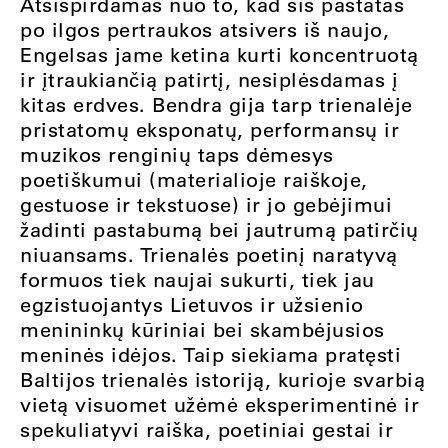
Atsispirdamas nuo to, kad šis pastatas
po ilgos pertraukos atsivers iš naujo,
Engelsas jame ketina kurti koncentruotą
ir įtraukiančią patirtį, nesiplėsdamas į
kitas erdves. Bendra gija tarp trienalėje
pristatomų eksponatų, performansų ir
muzikos renginių taps dėmesys
poetiškumui (materialioje raiškoje,
gestuose ir tekstuose) ir jo gebėjimui
žadinti pastabumą bei jautrumą patirčių
niuansams. Trienalės poetinį naratyvą
formuos tiek naujai sukurti, tiek jau
egzistuojantys Lietuvos ir užsienio
menininkų kūriniai bei skambėjusios
meninės idėjos. Taip siekiama pratęsti
Baltijos trienalės istoriją, kurioje svarbią
vietą visuomet užėmė eksperimentinė ir
spekuliatyvi raiška, poetiniai gestai ir