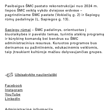
Pasibaigus ŠMC pastato rekonstrukcijai nuo 2024 m.
liepos ŠMC veiklą vykdo dviejose erdvėse –
pagrindiniame ŠMC pastate (Vokiečių g. 2) ir Sapiegų
rūmų padalinyje (L. Sapiegos g. 13).
Sapiegų rūmai
– ŠMC padalinys, orientuotas į
šiuolaikybės ir paveldo temas, turintis atskirą programą
ir kūrybinę komandą bei bendrus su ŠMC
administracinius resursus. Kuruotos programos bus
derinamos su pažintinėmis, edukacinėmis veiklomis,
taip įtraukiant kultūroje mažiau dalyvaujančias grupes.
Užsisakykite naujienlaiškį
Facebook
Instagram
YouTube
LinkedIn
Administracinė informacija