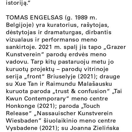
istoriją.
“
TOMAS ENGELSAS
(g. 1989 m.
Belgijoje) yra kuratorius, rašytojas,
dėstytojas ir dramaturgas, dirbantis
vizualaus ir performanso meno
sankirtoje. 2021 m. spalį jis tapo „Grazer
Kunstverein“ parodų erdvės meno
vadovu. Tarp kitų pastaruoju metu jo
kuruotų projektų – parodų vitrinoje
serija
„
front
“
Briuselyje (2021); drauge
su Xue Tan ir Raimundu Malašausku
kuruota paroda
„
trust & confusion
“
„
Tai
Kwun Contemporary
“
meno centre
Honkonge (2021); paroda
„
Touch
Release
“
„
Nassauischer Kunstverein
Wiesbaden” šiuolaikinio meno centre
Vysbadene (2021); su Joanna Zielińska