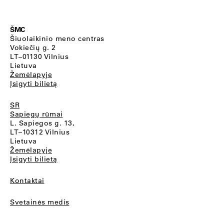
ŠMC
Šiuolaikinio meno centras
Vokiečių g. 2
LT–01130 Vilnius
Lietuva
Žemėlapyje
Įsigyti bilietą
SR
Sapiegų rūmai
L. Sapiegos g. 13,
LT–10312 Vilnius
Lietuva
Žemėlapyje
Įsigyti bilietą
Kontaktai
Svetainės medis