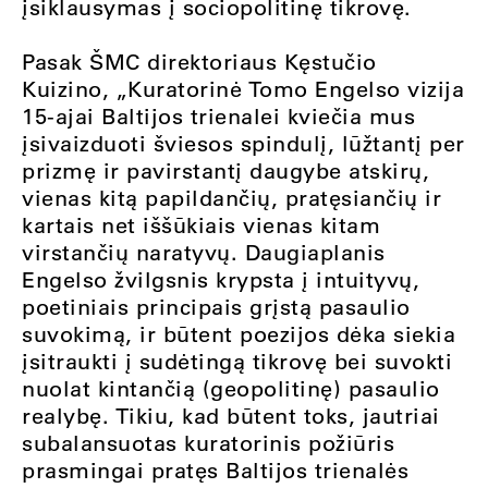
įsiklausymas į sociopolitinę tikrovę.
Pasak ŠMC direktoriaus Kęstučio
Kuizino,
„
Kuratorinė Tomo Engelso vizija
15-ajai Baltijos trienalei kviečia mus
įsivaizduoti šviesos spindulį, lūžtantį per
prizmę ir pavirstantį daugybe atskirų,
vienas kitą papildančių, pratęsiančių ir
kartais net iššūkiais vienas kitam
virstančių naratyvų. Daugiaplanis
Engelso žvilgsnis krypsta į intuityvų,
poetiniais principais grįstą pasaulio
suvokimą, ir būtent poezijos dėka siekia
įsitraukti į sudėtingą tikrovę bei suvokti
nuolat kintančią (geopolitinę) pasaulio
realybę. Tikiu, kad būtent toks, jautriai
subalansuotas kuratorinis požiūris
prasmingai pratęs Baltijos trienalės