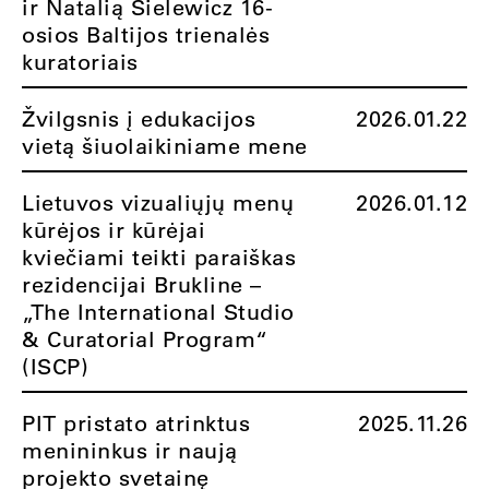
ir Natalią Sielewicz 16-
osios Baltijos trienalės
kuratoriais
Žvilgsnis į edukacijos
2026.01.22
vietą šiuolaikiniame mene
Lietuvos vizualiųjų menų
2026.01.12
kūrėjos ir kūrėjai
kviečiami teikti paraiškas
rezidencijai Brukline –
„The International Studio
& Curatorial Program“
(ISCP)
PIT pristato atrinktus
2025.11.26
menininkus ir naują
projekto svetainę