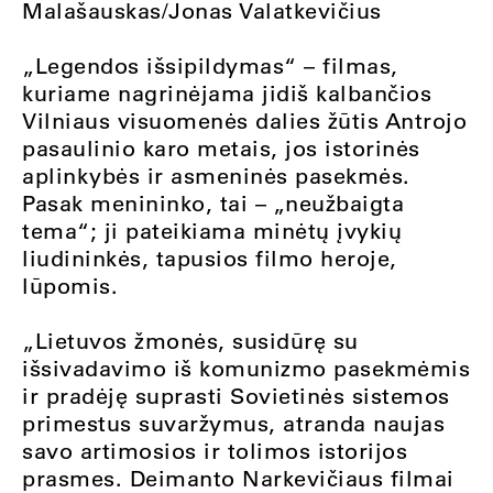
Malašauskas/Jonas Valatkevičius
„Legendos išsipildymas“ – filmas,
kuriame nagrinėjama jidiš kalbančios
Vilniaus visuomenės dalies žūtis Antrojo
pasaulinio karo metais, jos istorinės
aplinkybės ir asmeninės pasekmės.
Pasak menininko, tai – „neužbaigta
tema“; ji pateikiama minėtų įvykių
liudininkės, tapusios filmo heroje,
lūpomis.
„Lietuvos žmonės, susidūrę su
išsivadavimo iš komunizmo pasekmėmis
ir pradėję suprasti Sovietinės sistemos
primestus suvaržymus, atranda naujas
savo artimosios ir tolimos istorijos
prasmes. Deimanto Narkevičiaus filmai