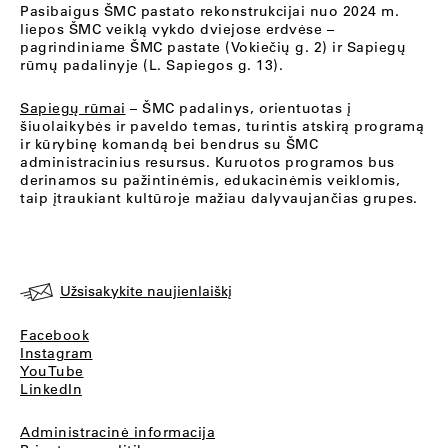
Pasibaigus ŠMC pastato rekonstrukcijai nuo 2024 m.
liepos ŠMC veiklą vykdo dviejose erdvėse –
pagrindiniame ŠMC pastate (Vokiečių g. 2) ir Sapiegų
rūmų padalinyje (L. Sapiegos g. 13).
Sapiegų rūmai
– ŠMC padalinys, orientuotas į
šiuolaikybės ir paveldo temas, turintis atskirą programą
ir kūrybinę komandą bei bendrus su ŠMC
administracinius resursus. Kuruotos programos bus
derinamos su pažintinėmis, edukacinėmis veiklomis,
taip įtraukiant kultūroje mažiau dalyvaujančias grupes.
Užsisakykite naujienlaiškį
Facebook
Instagram
YouTube
LinkedIn
Administracinė informacija