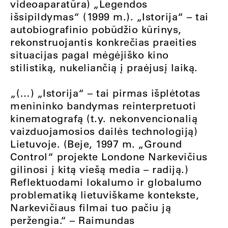
videoaparatūra) „Legendos
išsipildymas“ (1999 m.). „Istorija“ – tai
autobiografinio pobūdžio kūrinys,
rekonstruojantis konkrečias praeities
situacijas pagal mėgėjiško kino
stilistiką, nukeliančią į praėjusį laiką.
„(…) „Istorija“ – tai pirmas išplėtotas
menininko bandymas reinterpretuoti
kinematografą (t.y. nekonvencionalią
vaizduojamosios dailės technologiją)
Lietuvoje. (Beje, 1997 m. „Ground
Control“ projekte Londone Narkevičius
gilinosi į kitą viešą media – radiją.)
Reflektuodami lokalumo ir globalumo
problematiką lietuviškame kontekste,
Narkevičiaus filmai tuo pačiu ją
peržengia.“ – Raimundas