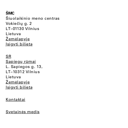
ŠMC
Šiuolaikinio meno centras
Vokiečių g. 2
LT–01130 Vilnius
Lietuva
Žemėlapyje
Įsigyti bilietą
SR
Sapiegų rūmai
L. Sapiegos g. 13,
LT–10312 Vilnius
Lietuva
Žemėlapyje
Įsigyti bilietą
Kontaktai
Svetainės medis